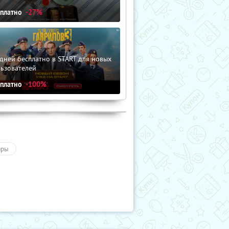
сплатно
-27%
дней бесплатно в START для новых
льзователей
сплатно
-100%
ары