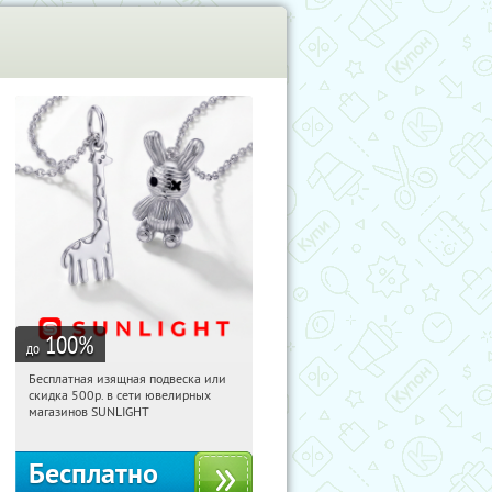
100
%
до
Бесплатная изящная подвеска или
11:24:26
Получили:
73
скидка 500р. в сети ювелирных
Россия
магазинов SUNLIGHT
Бесплатно