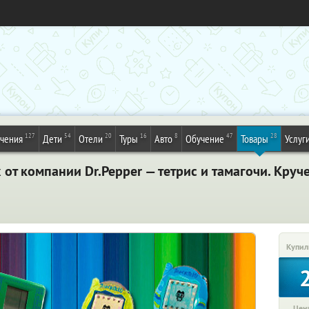
127
54
20
16
8
47
28
ечения
Дети
Отели
Туры
Авто
Обучение
Товары
Услуг
от компании Dr.Pepper — тетрис и тамагочи. Круч
Купил
Цена