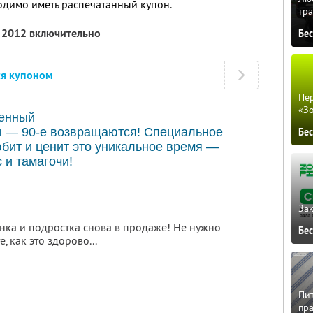
одимо иметь распечатанный купон.
тра
я 2012 включительно
Бе
ся купоном
Пер
«З
ченный
ы — 90-е возвращаются! Специальное
Бе
юбит и ценит это уникальное время —
 и тамагочи!
Зак
ка и подростка снова в продаже! Не нужно
Бе
, как это здорово...
Пит
пра