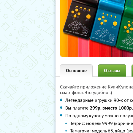
Основное
Отзывы
Скачайте приложение КупиКупон
смартфона. Это удобно :)
Легендарные игрушки 90-х от к
Вы платите
299р. вместо 1000р.
По одному купону можно получи
Тетрис: модель 9999 (коричне
Тамагочи: модель 63, яйцо (з