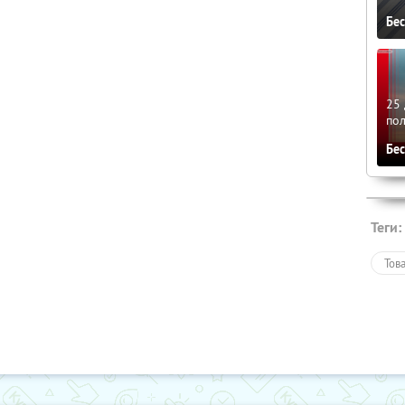
Бе
25 
по
Бе
Теги:
Тов