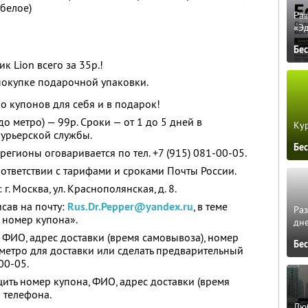
 белое)
Ра
«Э
Бе
к Lion всего за 35р.!
 покупке подарочной упаковки.
о купонов для себя и в подарок!
о метро) — 99р. Сроки — от 1 до 5 дней в
Кур
курьерской службы.
Бе
регионы оговаривается по тел. +7 (915) 081-00-05.
оответствии с тарифами и сроками Почты России.
. Москва, ул. Краснополянская, д. 8.
сав на почту:
Rus.Dr.Pepper@yandex.ru
, в теме
Ра
 номер купона».
дне
, ФИО, адрес доставки (время самовывоза), номер
Бе
метро для доставки или сделать предварительный
00-05.
ть номер купона, ФИО, адрес доставки (время
 телефона.
Люб