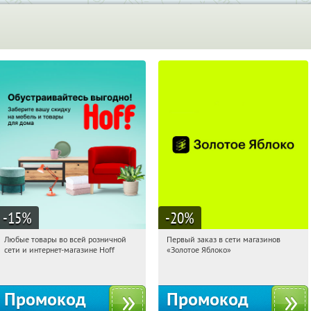
-15
%
-20
%
Любые товары во всей розничной
Первый заказ в сети магазинов
11:24:26
Получили:
83
11:24:26
Получи первым!
сети и интернет-магазине Hoff
«Золотое Яблоко»
Москва, 1-й Волоколамский проезд,
Россия
10с1
Промокод
Промокод