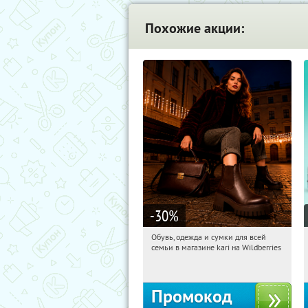
Похожие акции:
-30
%
Обувь, одежда и сумки для всей
11:24:26
Получили:
1
семьи в магазине kari на Wildberries
Россия
Промокод