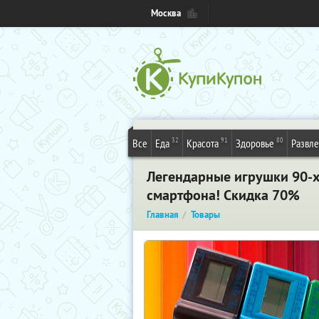
Москва
32
91
80
Все
Еда
Красота
Здоровье
Развл
Легендарные игрушки 90-х 
смартфона! Скидка 70%
Главная
Товары