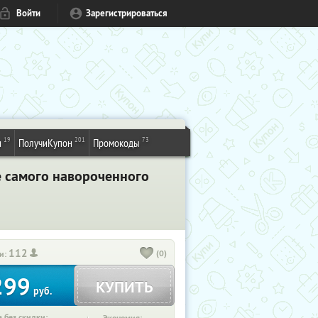
Войти
Зарегистрироваться
19
201
73
и
ПолучиКупон
Промокоды
е самого навороченного
112
(0)
и:
299
КУПИТЬ
руб.
 без скидки: