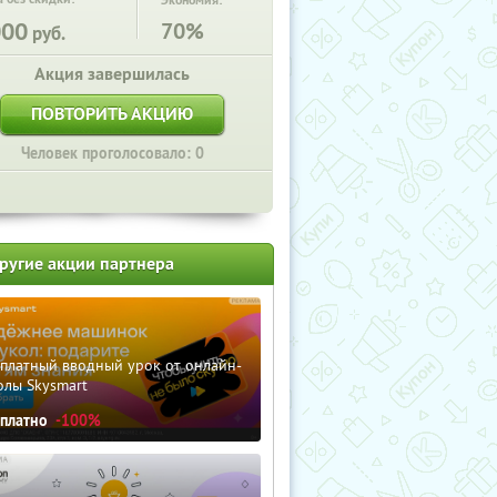
Экономия:
000
70%
руб.
Акция завершилась
ПОВТОРИТЬ АКЦИЮ
Человек проголосовало: 0
ругие акции партнера
сплатный вводный урок от онлайн-
олы Skysmart
сплатно
-100%