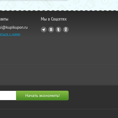
такты
Мы в Соцсетях
si@kupikupon.ru
аться с нами