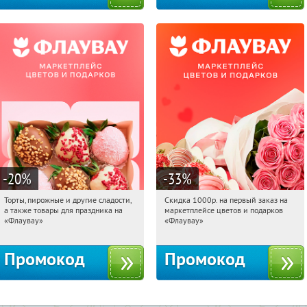
-20
%
-33
%
Торты, пирожные и другие сладости,
Скидка 1000р. на первый заказ на
11:24:26
Получили:
6
11:24:26
Получили:
18
а также товары для праздника на
маркетплейсе цветов и подарков
Россия
Россия
«Флаувау»
«Флаувау»
Промокод
Промокод