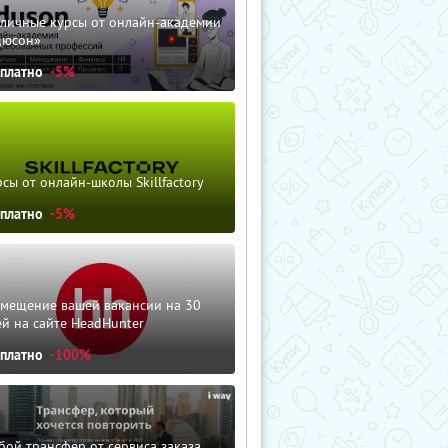
зличные курсы от онлайн-академии
дюсон»
сплатно
-5%
сы от онлайн-школы Skillfactory
сплатно
-5%
змещение вашей вакансии на 30
й на сайте HeadHunter
сплатно
-100%
ой трансфер от сервиса заказа