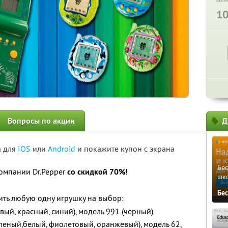
1
Вопросы по акции
Д
а для
IOS
или
Android
и покажите купон с экрана
Бе
омпании Dr.Pepper
со скидкой 70%!
шк
Бе
ть любую одну игрушку на выбор:
вый, красный, синий), модель 991 (черный)
еленый,белый, фиолетовый, оранжевый), модель 62,