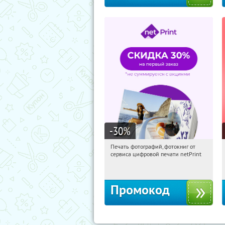
-30
%
Печать фотографий, фотокниг от
11:24:26
Получили:
4
сервиса цифровой печати netPrint
Россия
Промокод