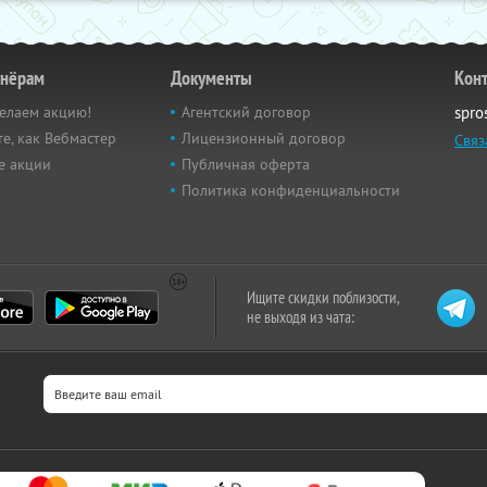
тнёрам
Документы
Кон
елаем акцию!
Агентский договор
spro
е, как Вебмастер
Лицензионный договор
Связ
е акции
Публичная оферта
Политика конфиденциальности
Ищите скидки поблизости,
не выходя из чата: