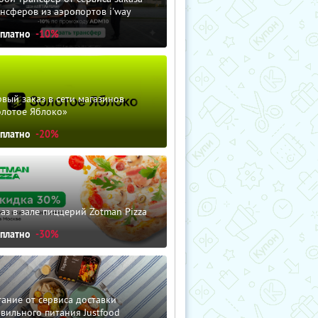
нсферов из аэропортов i'way
сплатно
-10%
вый заказ в сети магазинов
олотое Яблоко»
сплатно
-20%
аз в зале пиццерий Zotman Pizza
сплатно
-30%
ание от сервиса доставки
вильного питания Justfood