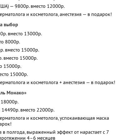
Мех
 США) — 9800р. вместо 12000р.
ерматолога и косметолога, анестезия — в подарок!
Ком
на выбор
Пол
00р. вместо 13000р.
Кос
то 8000р.
Апп
р. вместо 15000р.
р. вместо 15000р.
Ухо
то 15000р.
Бот
место 15000р.
ерматолога и косметолога + анестезия — в подарок!
Пла
йль Монако»
 18000р.
— 14490р. вместо 22000р.
ерматолога и косметолога, успокаивающая маска
дарок!
 в полгода, выраженный эффект от нарастает с 7
 протяжении 4–6 месяцев