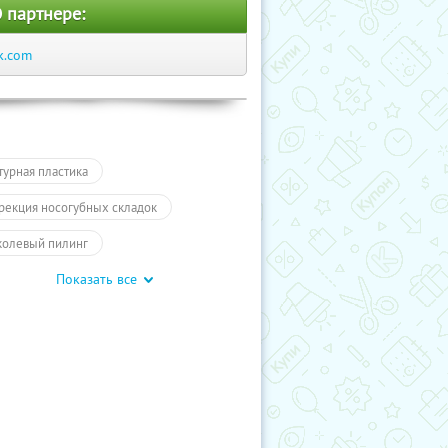
 партнере:
k.com
турная пластика
рекция носогубных складок
колевый пилинг
Показать все
дальный пилинг
Красота
отерапия
Чистка лица
инг
Омоложение
екционная косметология
тразвуковая чистка лица