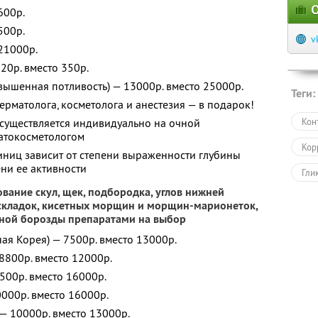
О
600р.
500р.
v
21000р.
20р. вместо 350р.
вышенная потливость) — 13000р. вместо 25000р.
Теги:
ерматолога, косметолога и анестезия — в подарок!
существляется индивидуально на очной
Кон
матокосметологом
Кор
ниц зависит от степени выраженности глубины
ни ее активности
Гли
ование скул, щек, подбородка, углов нижней
Мин
 складок, кисетных морщин и морщин-марионеток,
зной борозды препаратами на выбор
Мез
ная Корея) — 7500р. вместо 13000р.
Пил
 8800р. вместо 12000р.
9500р. вместо 16000р.
Инъ
10000р. вместо 16000р.
Уль
) — 10000р. вместо 13000р.