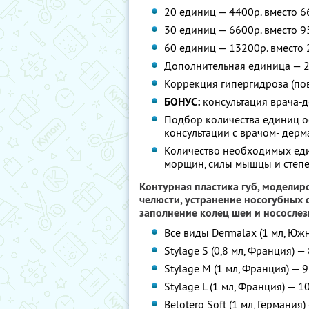
20 единиц — 4400р. вместо 6
30 единиц — 6600р. вместо 9
60 единиц — 13200р. вместо 
Дополнительная единица — 2
Коррекция гипергидроза (по
БОНУС:
консультация врача-д
Подбор количества единиц о
консультации с врачом- дер
Количество необходимых еди
морщин, силы мышцы и степе
Контурная пластика губ, моделир
челюсти, устранение носогубных
заполнение колец шеи и нососле
Все виды Dermalax (1 мл, Юж
Stylage S (0,8 мл, Франция) —
Stylage M (1 мл, Франция) — 
Stylage L (1 мл, Франция) — 
Belotero Soft (1 мл, Германия