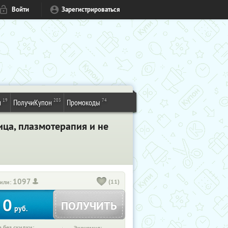
Войти
Зарегистрироваться
19
203
74
и
ПолучиКупон
Промокоды
ица, плазмотерапия и не
1097
(11)
или:
0
ПОЛУЧИТЬ
руб.
 без скидки: