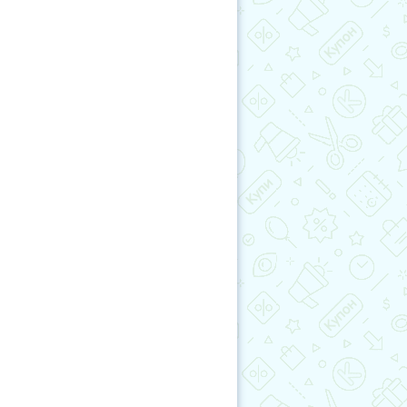
аническая чистка лица
бинированная чистка лица
учиКупон
Косметология тела
метология лица
аратная косметология
д за лицом
Красота
окс / Диспорт
Биоревитализация
змотерапия