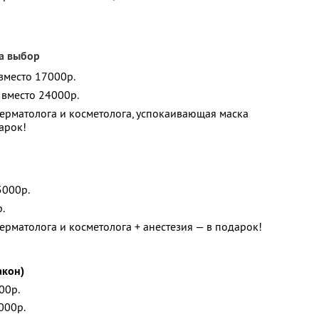
а выбор
 вместо 17000р.
. вместо 24000р.
ерматолога и косметолога, успокаивающая маска
дарок!
5000р.
.
ерматолога и косметолога + анестезия — в подарок!
акон)
00р.
000р.