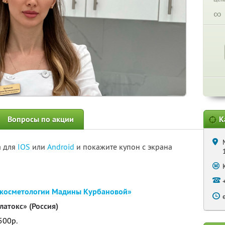
∞
Вопросы по акции
К
а для
IOS
или
Android
и покажите купон с экрана
 косметологии Мадины Курбановой»
атокс» (Россия)
500р.