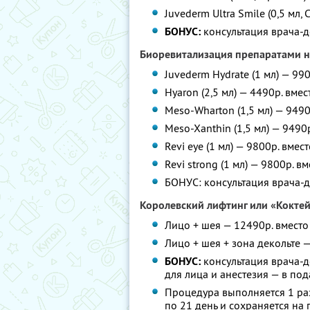
Juvederm Ultra Smile (0,5 мл,
БОНУС:
консультация врача-д
Биоревитализация препаратами 
Juvederm Hydrate (1 мл) — 99
Hyaron (2,5 мл) — 4490р. вмес
Meso-Wharton (1,5 мл) — 9490
Meso-Xanthin (1,5 мл) — 9490
Revi eye (1 мл) — 9800р. вмес
Revi strong (1 мл) — 9800p. в
БОНУС: консультация врача-д
Королевский лифтинг или «Кокте
Лицо + шея — 12490р. вместо
Лицо + шея + зона декольте 
БОНУС:
консультация врача-д
для лица и анестезия — в по
Процедура выполняется 1 раз
по 21 день и сохраняется на