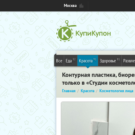
Москва
32
91
81
Все
Еда
Красота
Здоровье
Развл
Контурная пластика, биоре
только в «Студии космето
Главная
Красота
Косметология лица