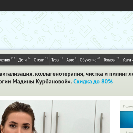
127
54
21
16
8
47
29
ечения
Дети
Отели
Туры
Авто
Обучение
Товары
Услуг
витализация, коллагенотерапия, чистка и пилинг л
логии Мадины Курбановой».
Скидка до 80%
Получ
Цена