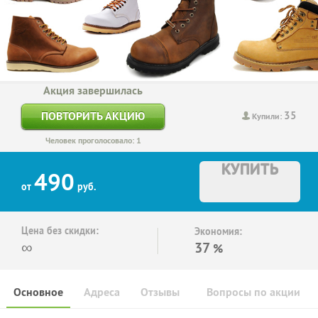
Акция завершилась
35
ПОВТОРИТЬ АКЦИЮ
Купили:
Человек проголосовало: 1
КУПИТЬ
490
от
руб.
Цена без скидки:
Экономия:
∞
37
%
Основное
Адреса
Отзывы
Вопросы по акции