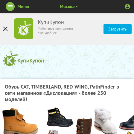
Меню
Москва
КупиКупон
Мобильное приложение
Загрузить
ещё удобнее
Обувь CAT, TIMBERLAND, RED WING, PathFinder в
сети магазинов «Дислокация» - более 250
моделей!