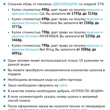
Стильная обувь от магазина
«ДИСЛОКАЦИЯ»
со скидкой 37%
Купон стоимостью
490р.
дает право на покупку
мужских и
женских ботинок
Cat. Вы заплатите
от 1795р. до 3156р.
Купон стоимостью
690р.
дает право на покупку
мужских и
женских ботинок
Timberland. Вы заплатите
от 2360р. до
3773р.
Купон стоимостью
790р.
дает право на покупку
мужских и
женских ботинок
PATHFINDER. Вы заплатите
от 3250р. до
5468р.
Купон стоимостью
790р.
дает право на покупку
мужских и
женских ботинок
Red Wing. Вы заплатите
от 3086р. до
4091р.
Один человек может воспользоваться только 10 купонами по
данной акции
Вы можете приобрести неограниченное количество купонов в
подарок
Необходима активация кода на сайте партнера
Заказ необходимо оформить на
сайте
В качестве оплаты необходимо выбрать «КУПОН ПО АКЦИИ»
В поле «комментарий» указать номер купона и желаемый
способ оплаты
После оформления заказа вы получите письмо от менеджеров