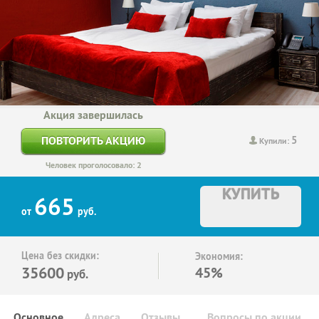
Акция завершилась
5
ПОВТОРИТЬ АКЦИЮ
Купили:
Человек проголосовало: 2
КУПИТЬ
665
от
руб.
Цена без скидки:
Экономия:
35600
45%
руб.
Основное
Адреса
Отзывы
Вопросы по акции