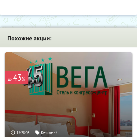
Похожие акции:
43
%
до
15:28:02
Купили:
44