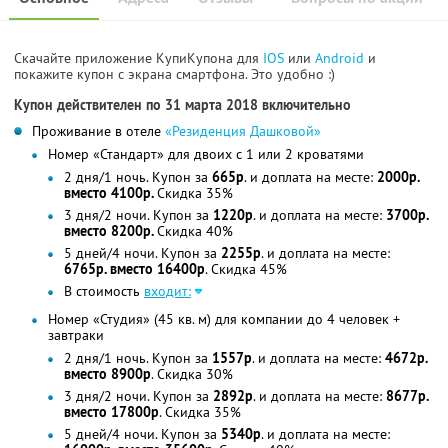
Скачайте приложение КупиКупона для
IOS
или
Android
и
покажите купон с экрана смартфона. Это удобно :)
Купон действителен по 31 марта 2018 включительно
Проживание в отеле
«Резиденция Дашковой»
Номер «Стандарт» для двоих с 1 или 2 кроватями
2 дня/1 ночь. Купон за
665р
. и доплата на месте:
2000р.
вместо 4100р.
Скидка 35%
3 дня/2 ночи. Купон за
1220р
. и доплата на месте:
3700р.
вместо 8200р.
Скидка 40%
5 дней/4 ночи. Купон за
2255р
. и доплата на месте:
6765р. вместо 16400р
. Скидка 45%
В стоимость
входит:
Номер «Студия» (45 кв. м) для компании до 4 человек +
завтраки
2 дня/1 ночь. Купон за
1557р
. и доплата на месте:
4672р.
вместо 8900р
. Скидка 30%
3 дня/2 ночи. Купон за
2892р
. и доплата на месте:
8677р.
вместо 17800р
. Скидка 35%
5 дней/4 ночи. Купон за
5340р
. и доплата на месте: