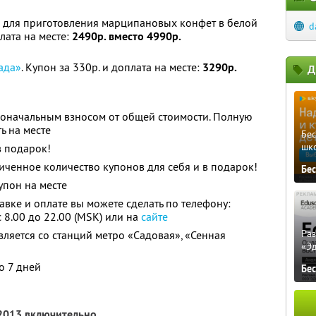
для приготовления марципановых конфет в белой
d
лата на месте:
2490р. вместо 4990р.
ада»
. Купон за 330р. и доплата на месте:
3290р.
Д
воначальным взносом от общей стоимости. Полную
ь на месте
Бе
шк
в подарок!
ченное количество купонов для себя и в подарок!
Бе
упон на месте
авке и оплате вы можете сделать по телефону:
 8.00 до 22.00 (MSK) или на
сайте
Ра
ляется со станций метро «Садовая», «Сенная
«Э
о 7 дней
Бе
 2013 включительно