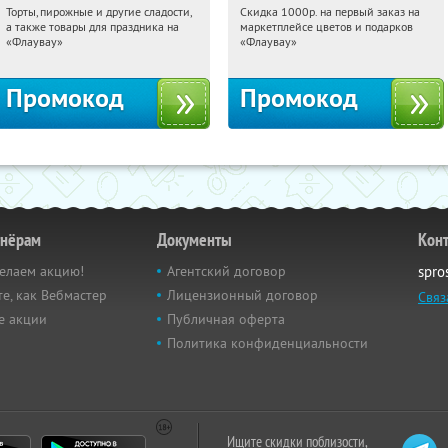
Торты, пирожные и другие сладости,
Скидка 1000р. на первый заказ на
06:33:52
Получили:
6
06:33:52
Получили:
18
а также товары для праздника на
маркетплейсе цветов и подарков
Россия
Россия
«Флаувау»
«Флаувау»
Промокод
Промокод
тнёрам
Документы
Кон
елаем акцию!
Агентский договор
spro
е, как Вебмастер
Лицензионный договор
Связ
е акции
Публичная оферта
Политика конфиденциальности
Ищите скидки поблизости,