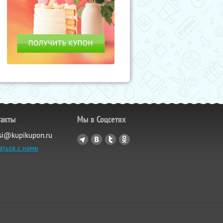
такты
Мы в Соцсетях
si@kupikupon.ru
аться с нами