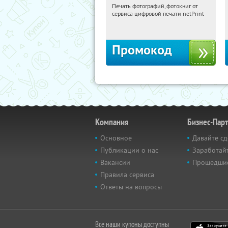
Печать фотографий, фотокниг от
06:33:52
Получили:
4
сервиса цифровой печати netPrint
Россия
Промокод
Компания
Бизнес-Пар
Основное
Давайте сд
Публикации о нас
Заработайт
Вакансии
Прошедши
Правила сервиса
Ответы на вопросы
Все наши купоны доступны