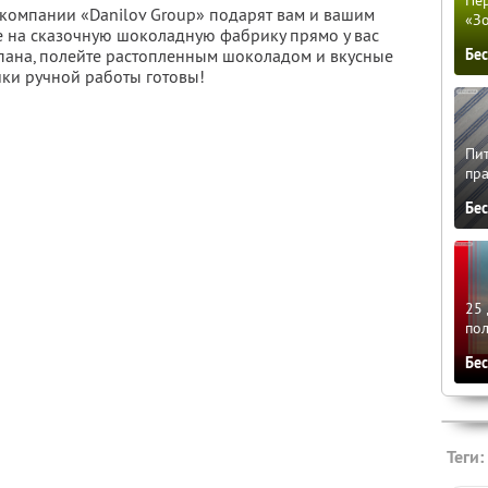
Пер
компании «Danilov Group» подарят вам и вашим
«З
 на сказочную шоколадную фабрику прямо у вас
пана, полейте растопленным шоколадом и вкусные
Бе
ки ручной работы готовы!
Пит
пра
Бе
25 
по
Бе
Теги: