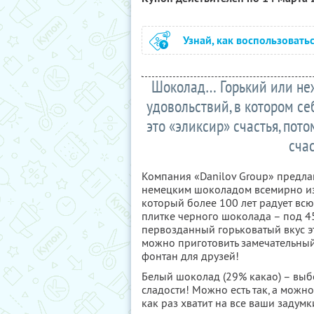
Узнай, как воспользовать
Шоколад… Горький или неж
удовольствий, в котором се
это «эликсир» счастья, пот
сча
Компания «Danilov Group» предла
немецким шоколадом всемирно из
который более 100 лет радует всю
плитке черного шоколада – под 45
первозданный горьковатый вкус эт
можно приготовить замечательны
фонтан для друзей!
Белый шоколад (29% какао) – выб
сладости! Можно есть так, а можно 
как раз хватит на все ваши задумк