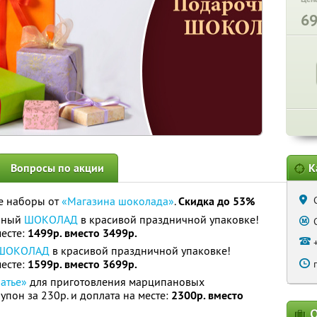
6
Вопросы по акции
К
е наборы от
«Магазина шоколада»
.
Скидка до 53%
чный
ШОКОЛАД
в красивой праздничной упаковке!
месте:
1499р. вместо 3499р.
ШОКОЛАД
в красивой праздничной упаковке!
месте:
1599р. вместо 3699р.
атье»
для приготовления марципановых
пон за 230р. и доплата на месте:
2300р. вместо
О