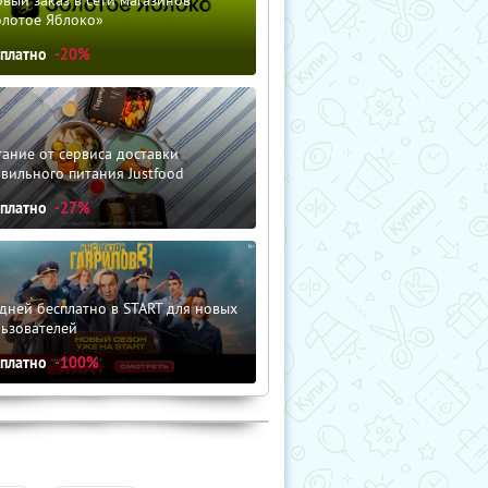
вый заказ в сети магазинов
олотое Яблоко»
сплатно
-20%
ание от сервиса доставки
вильного питания Justfood
сплатно
-27%
дней бесплатно в START для новых
льзователей
сплатно
-100%