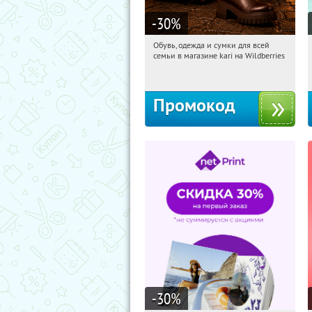
-30
%
Обувь, одежда и сумки для всей
06:33:52
Получили:
31
семьи в магазине kari на Wildberries
Россия
Промокод
-30
%