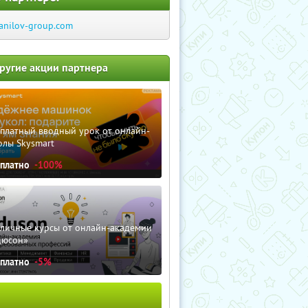
anilov-group.com
ругие акции партнера
сплатный вводный урок от онлайн-
олы Skysmart
сплатно
-100%
зличные курсы от онлайн-академии
дюсон»
сплатно
-5%