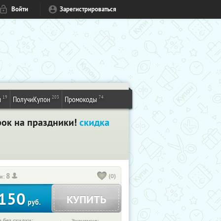
Войти
Зарегистрироваться
19
203
74
и
ПолучиКупон
Промокоды
рок на праздники!
скидка
8
(0)
и:
150
КУПИТЬ
руб.
 без скидки: