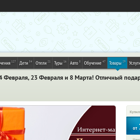
127
54
21
16
8
47
29
ечения
Дети
Отели
Туры
Авто
Обучение
Товары
Услуг
 Февраля, 23 Февраля и 8 Марта! Отличный пода
Купил
от
Цена