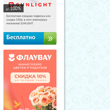
100
%
до
Бесплатная изящная подвеска или
06:33:52
Получили:
73
скидка 500р. в сети ювелирных
Россия
магазинов SUNLIGHT
Бесплатно