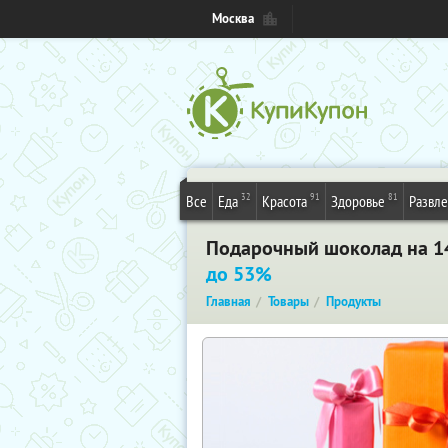
Москва
32
91
81
Все
Еда
Красота
Здоровье
Развл
Подарочный шоколад на 14
до 53%
Главная
Товары
Продукты