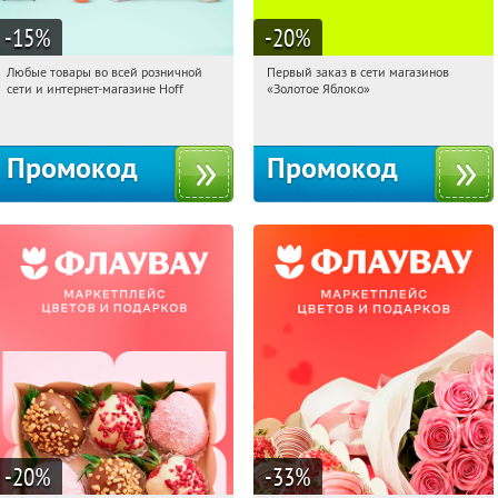
-15
%
-20
%
Любые товары во всей розничной
Первый заказ в сети магазинов
06:33:52
Получили:
83
06:33:52
Получи первым!
сети и интернет-магазине Hoff
«Золотое Яблоко»
Москва, 1-й Волоколамский проезд,
Россия
10с1
Промокод
Промокод
-20
%
-33
%