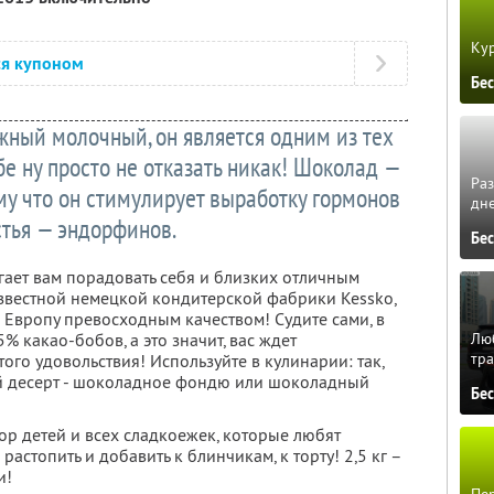
Кур
ся купоном
Бе
ный молочный, он является одним из тех
бе ну просто не отказать никак! Шоколад —
Ра
ому что он стимулирует выработку гормонов
дне
стья — эндорфинов.
Бе
гает вам порадовать себя и близких отличным
вестной немецкой кондитерской фабрики Kessko,
 Европу превосходным качеством! Судите сами, в
Люб
% какао-бобов, а это значит, вас ждет
тра
ого удовольствия! Используйте в кулинарии: так,
й десерт - шоколадное фондю или шоколадный
Бе
ор детей и всех сладкоежек, которые любят
растопить и добавить к блинчикам, к торту! 2,5 кг –
и!