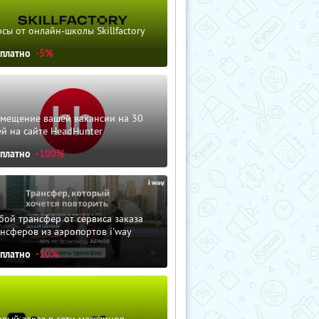
сы от онлайн-школы Skillfactory
сплатно
-5%
змещение вашей вакансии на 30
й на сайте HeadHunter
сплатно
-100%
ой трансфер от сервиса заказа
нсферов из аэропортов i'way
сплатно
-10%