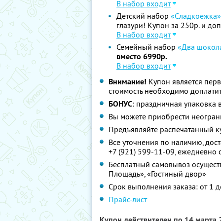
В набор входит
Детский набор
«Сладкоежка»
глазури! Купон за 250р. и доп
В набор входит
Семейный набор
«Два шокол
вместо 6990р.
В набор входит
Внимание!
Купон является пер
стоимость необходимо доплатит
БОНУС
: праздничная упаковка 
Вы можете приобрести неограни
Предъявляйте распечатанный к
Все уточнения по наличию, дост
+7 (921) 599-11-09,
ежедневно с
Бесплатный самовывоз осуществ
Площадь», «Гостиный двор»
Срок выполнения заказа: от 1 д
Прайс-лист
Купон действителен по 14 марта