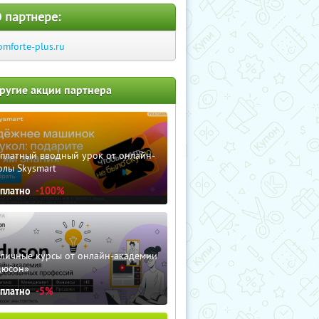
 партнере:
omforte-plus.ru
ругие акции партнера
сплатный вводный урок от онлайн-
олы Skysmart
сплатно
-100%
зличные курсы от онлайн-академии
дюсон»
сплатно
-5%