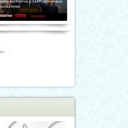
дней бесплатно в START для новых
льзователей
сплатно
-100%
ары