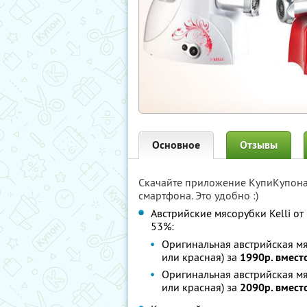
Основное
Отзывы
Скачайте приложение КупиКупон
смартфона. Это удобно :)
Австрийские мясорубки Kelli о
53%:
Оригинальная австрийская м
или красная) за
1990р. вмест
Оригинальная австрийская м
или красная) за
2090р. вмест