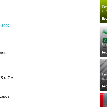
Пер
«З
Бе
L-5002
Зак
Бе
иями
Пит
5 м, 7 м
пра
Бе
уаров