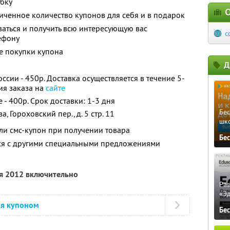
убку
О
ченное количество купонов для себя и в подарок
ваться и получить всю интересующую вас
c
ефону
ле покупки купона
Д
ссии - 450р. Доставка осуществляется в течение 5-
ия заказа на
сайте
 - 400р. Срок доставки: 1-3 дня
Бе
, Гороховский пер., д. 5 стр. 11
шк
ли смс-купон при получении товара
Бе
тся с другими специальными предложениями
ря 2012 включительно
Ра
«Э
ся купоном
Бе