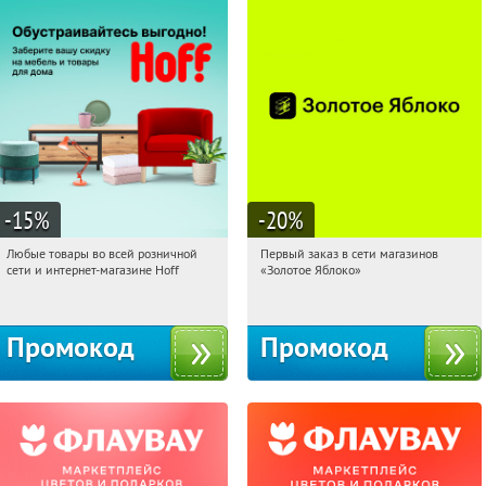
-15
%
-20
%
Любые товары во всей розничной
Первый заказ в сети магазинов
21:33:34
Получили:
83
21:33:34
Получи первым!
сети и интернет-магазине Hoff
«Золотое Яблоко»
Москва, 1-й Волоколамский проезд,
Россия
10с1
Промокод
Промокод