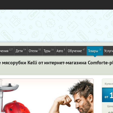
127
54
20
16
8
47
28
ечения
Дети
Отели
Туры
Авто
Обучение
Товары
Услуг
мясорубки Kelli от интернет-магазина Comforte-p
Купил
от
Цена