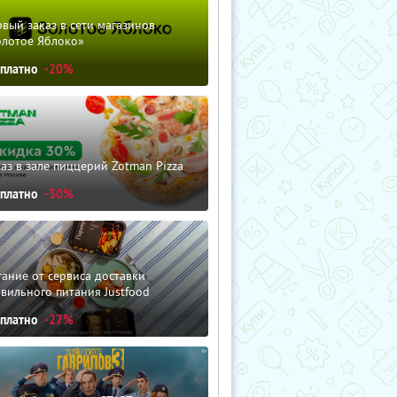
вый заказ в сети магазинов
олотое Яблоко»
сплатно
-20%
аз в зале пиццерий Zotman Pizza
сплатно
-30%
ание от сервиса доставки
вильного питания Justfood
сплатно
-27%