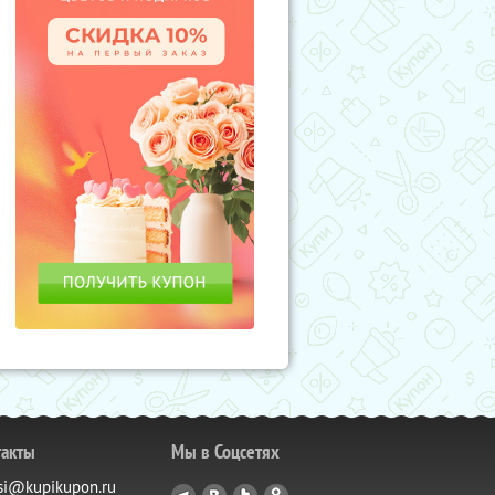
такты
Мы в Соцсетях
si@kupikupon.ru