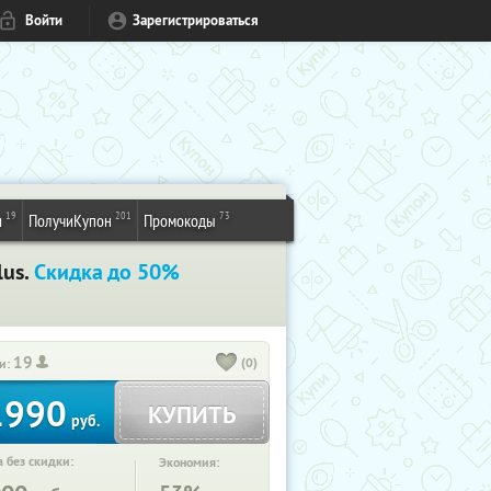
Войти
Зарегистрироваться
19
201
73
и
ПолучиКупон
Промокоды
lus.
Скидка до 50%
19
(0)
и:
1990
КУПИТЬ
руб.
 без скидки:
Экономия: