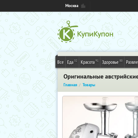
Москва
32
91
80
Все
Еда
Красота
Здоровье
Развл
Оригинальные австрийские 
Главная
Товары