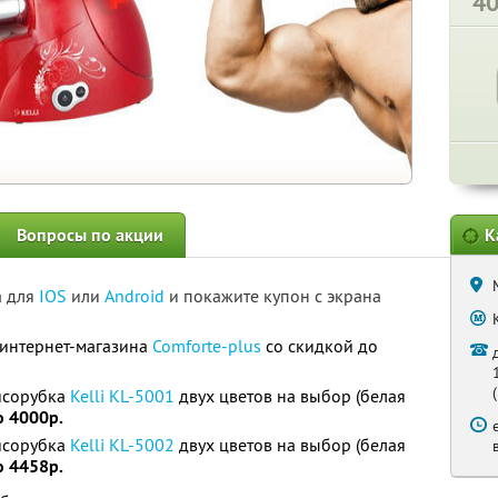
4
Вопросы по акции
К
а для
IOS
или
Android
и покажите купон с экрана
т интернет-магазина
Comforte-plus
со скидкой до
ясорубка
Kelli KL-5001
двух цветов на выбор (белая
о 4000р.
ясорубка
Kelli KL-5002
двух цветов на выбор (белая
о 4458р.