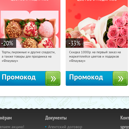
-20
%
-33
%
Торты, пирожные и другие сладости,
Скидка 1000р. на первый заказ на
21:33:34
Получили:
6
21:33:34
Получили:
18
а также товары для праздника на
маркетплейсе цветов и подарков
Россия
Россия
«Флаувау»
«Флаувау»
Промокод
Промокод
тнёрам
Документы
Кон
елаем акцию!
Агентский договор
spro