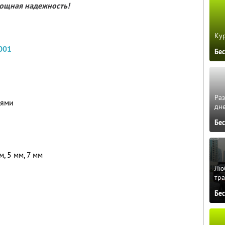
ощная надежность!
Кур
5001
Бе
Ра
иями
дне
Бе
, 5 мм, 7 мм
Люб
тра
Бе