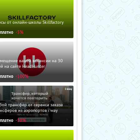
сы от онлайн-школы Skillfactory
сплатно
-5%
змещение вашей вакансии на 30
й на сайте HeadHunter
сплатно
-100%
ой трансфер от сервиса заказа
нсферов из аэропортов i'way
сплатно
-10%