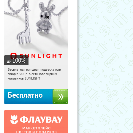
100
%
до
Бесплатная изящная подвеска или
21:33:34
Получили:
73
скидка 500р. в сети ювелирных
Россия
магазинов SUNLIGHT
Бесплатно