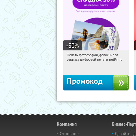
-30
%
Печать фотографий, фотокниг от
21:33:34
Получили:
4
сервиса цифровой печати netPrint
Россия
Промокод
Компания
Бизнес-Пар
Основное
Давайте сд