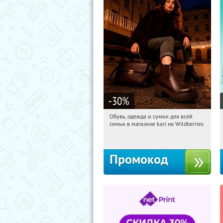
-30
%
Обувь, одежда и сумки для всей
21:33:34
Получи первым!
семьи в магазине kari на Wildberries
Россия
Промокод