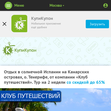
Меню
Москва
КупиКупон
Мобильное приложение
Загрузить
ещё удобнее
Отдых в солнечной Испании на Канарских
островах, о. Тенерифе, от компании «Клуб
путешествий». Тур на 2 недели
со скидкой до 65%