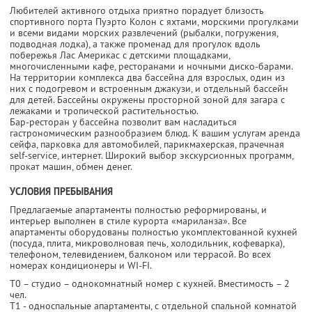
Любителей активного отдыха приятно порадует близость
спортивного порта Пуэрто Колон с яхтами, морскими прогулками
и всеми видами морских развлечений (рыбалки, погружения,
подводная лодка), а также променад для прогулок вдоль
побережья Лас Америкас с детскими площадками,
многочисленными кафе, ресторанами и ночными диско-барами.
На территории комплекса два бассейна для взрослых, один из
них с подогревом и встроенным джакузи, и отдельный бассейн
для детей. Бассейны окружены просторной зоной для загара с
лежаками и тропической растительностью.
Бар-ресторан у бассейна позволит вам насладиться
гастрономическим разнообразием блюд. К вашим услугам аренда
сейфа, парковка для автомобилей, парикмахерская, прачечная
self-service, интернет. Широкий выбор экскурсионных программ,
прокат машин, обмен денег.
УСЛОВИЯ ПРЕБЫВАНИЯ
Предлагаемые апартаменты полностью реформированы, и
интерьер выполнен в стиле курорта «мариланза». Все
апартаменты оборудованы полностью укомплектованной кухней
(посуда, плита, микроволновая печь, холодильник, кофеварка),
телефоном, телевидением, балконом или террасой. Во всех
номерах кондиционеры и WI-FI.
T0 – студио – однокомнатный номер с кухней. Вместимость – 2
чел.
Т1 - односпальные апартаменты, с отдельной спальной комнатой