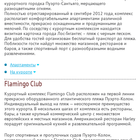
курортного городка Пуэрто-Сантьяго, мерцающего
разноцветными огнями.
Полностью отреставрированный в сентябре 2012 года, комплекс
располагает комфортабельными апартаментами различной
вместимости, прекрасно оснащенными и продуманными до
мелочей. По соседству с курортным комплексом находится
визитная карточка города Лос-Гигантес – пляж с черным песком.
Для удобства гостей организован бесплатный транспорт до пляжа.
Поблизости гости найдут множество магазинов, ресторанов и
баров, а также спортивный порт с разнообразными водными
развлечениями.
Апартаменты
На курорте
Flamingo Club
Курортный комплекс Flamingo Club расположен на первой линии
прекрасно оборудованного атлантического пляжа Пуэрто-Колон.
Индивидуальный выход на пляж — неоспоримое преимущество
этого курорта. В нескольких шагах от комплекса есть рестораны,
бары, а также крупный коммерческий центр с множеством
европейских и местных магазинов. Американский ресторан Harley
порадует оригинальной кухней и развлекательной программой.
Порт спортивных и прогулочных судов Пуэрто-Колон,