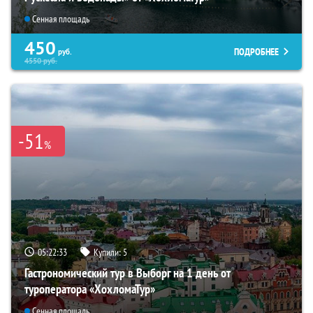
Сенная площадь
450
ПОДРОБНЕЕ
руб.
4550
руб.
-51
%
05:22:31
Купили:
5
Гастрономический тур в Выборг на 1 день от
туроператора «ХохломаТур»
Сенная площадь