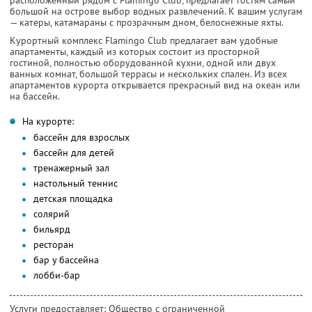
расположенный рядом с Flamingo Club, предлагает гостям самый
большой на острове выбор водных развлечений. К вашим услугам
— катеры, катамараны с прозрачным дном, белоснежные яхты.
Курортный комплекс Flamingo Club предлагает вам удобные
апартаменты, каждый из которых состоит из просторной
гостиной, полностью оборудованной кухни, одной или двух
ванных комнат, большой террасы и нескольких спален. Из всех
апартаментов курорта открывается прекрасный вид на океан или
на бассейн.
На курорте:
бассейн для взрослых
бассейн для детей
тренажерный зал
настольный теннис
детская площадка
солярий
бильярд
ресторан
бар у бассейна
лобби-бар
Услуги предоставляет: Общество с ограниченной