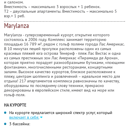
и салоном.
Вместимость – максимально 3 взрослых + 1 ребенок.
Т2 – двуспальные апартаменты. Вместимость – максимально 5
взр.+ 1 реб.
Мarylanza
Мarylanza - суперсовременный курорт, открытие которого
состоялось в 2006 году. Комплекс занимает территорию
площадью 16 789 м², рядом с гольф полями города Лас Америкас.
В 10 минутах пешей прогулки расположены один из самых
красивых пляжей юга острова Тенериф - пляж Лас Вистас и одна
из самых престижных зон Лас Америкас «Пирамида де Арона»,
которая приятно порадует разнообразными бутиками, «поющими
фонтанами», многочисленными ресторанами, концертными
залами. Высокое качество курортов, близкое расположение к
пляжу, центрам шоппинга и развлечений – идеальное место для
отдыха! 217 апартаментов комплекса равнозначны по качеству,
оборудованы по последнему слову техники, прекрасно
декорированы в европейском стиле, имеют вид на море или
гольф-поля.
НА КУРОРТЕ
На курорте предлагается широкий спектр услуг, который
включает в себя:
3 бассейна: