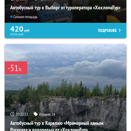
Автобусный тур в Выборг от туроператора «ХохломаТур»
Сенная площадь
420
ПОДРОБНЕЕ
руб.
4230
руб.
-51
%
05:22:31
Купили:
24
Автобусный тур в Карелию «Мраморный каньон
Рускеала и водопады» от «ХохломаТур»