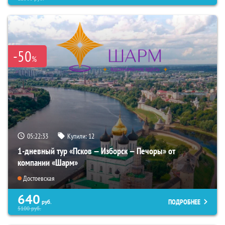
-50
%
05:22:31
Купили:
12
1-дневный тур «Псков — Изборск — Печоры» от
компании «Шарм»
Достоевская
640
ПОДРОБНЕЕ
руб.
5100
руб.