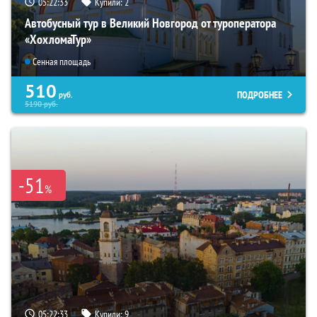
05:22:31
Купили:
2
Автобусный тур в Великий Новгород от туроператора
«ХохломаТур»
Сенная площадь
510
ПОДРОБНЕЕ
руб.
5190
руб.
-51
%
05:22:31
Купили:
9