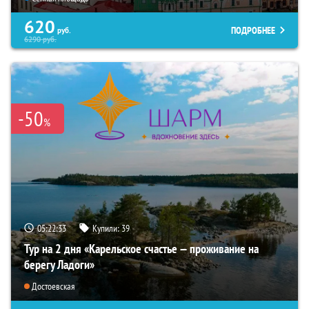
620
ПОДРОБНЕЕ
руб.
6290
руб.
-50
%
05:22:31
Купили:
39
Тур на 2 дня «Карельское счастье — проживание на
берегу Ладоги»
Достоевская