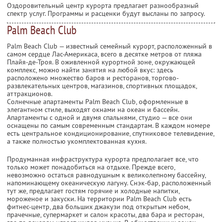
Оздоровительный центр курорта предлагает разнообразный
спектр услуг. Программы и расценки будут высланы по запросу.
Palm Beach Club
Palm Beach Club — известный семейный курорт, расположенный в
самом сердце Лас-Америкаса, всего в десятке метров от пляжа
Плайя-де-Троя. В оживленной курортной зоне, окружающей
комплекс, можно найти занятия на любой вкус: здесь
расположено множество баров и ресторанов, торгово-
развлекательных центров, магазинов, спортивных площадок,
аттракционов.
Солнечные апартаменты Palm Beach Club, оформленные в
элегантном стиле, выходят окнами на океан и бассейн.
Апартаменты с одной и двумя спальнями, студио — все они
оснащены по самым современным стандартам. В каждом номере
есть центральное кондиционирование, спутниковое телевидение,
а также полностью укомплектованная кухня.
Продуманная инфраструктура курорта предполагает все, что
только может понадобиться на отдыхе. Прежде всего,
невозможно остаться равнодушным к великолепному бассейну,
напоминающему океаническую лагуну. Снэк-бар, расположенный
тут же, предлагает гостям горячие и холодные напитки,
мороженое и закуски. На территории Palm Beach Club есть
фитнес-центр, два больших джакузи под открытым небом,
прачечные, супермаркет и салон красоты, два бара и ресторан,