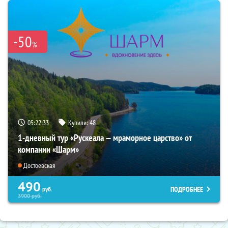
-50
%
05:22:31
Купили:
48
1-дневный тур «Рускеала — мраморное царство» от
компании «Шарм»
Достоевская
490
ПОДРОБНЕЕ
руб.
3900
руб.