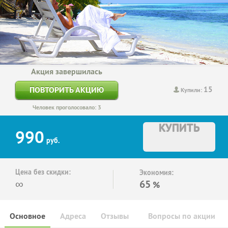
Акция завершилась
15
ПОВТОРИТЬ АКЦИЮ
Купили:
Человек проголосовало: 3
КУПИТЬ
990
руб.
Цена без скидки:
Экономия:
∞
65
%
Основное
Адреса
Отзывы
Вопросы по акции