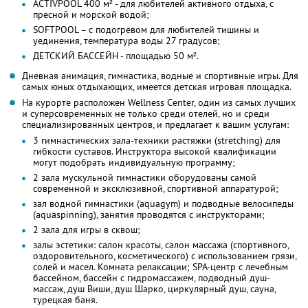
ACTIVPOOL 400 м² - для любителей активного отдыха, с
пресной и морской водой;
SOFTPOOL – с подогревом для любителей тишины и
уединения, температура воды 27 градусов;
ДЕТСКИЙ БАССЕЙН - площадью 50 м².
Дневная анимация, гимнастика, водные и спортивные игры. Для
самых юных отдыхающих, имеется детская игровая площадка.
На курорте расположен Wellness Center, один из самых лучших
и суперсовременных не только среди отелей, но и среди
специализированных центров, и предлагает к вашим услугам:
3 гимнастических зала-техники растяжки (stretching) для
гибкости суставов. Инструктора высокой квалификации
могут подобрать индивидуальную программу;
2 зала мускульной гимнастики оборудованы самой
современной и эксклюзивной, спортивной аппаратурой;
зал водной гимнастики (aquagym) и подводные велосипеды
(aquaspinning), занятия проводятся с инструкторами;
2 зала для игры в сквош;
залы эстетики: салон красоты, салон массажа (спортивного,
оздоровительного, косметического) с использованием грязи,
солей и масел. Комната релаксации; SPA-центр с лечебным
бассейном, бассейн с гидромассажем, подводный душ-
массаж, душ Виши, душ Шарко, циркулярный душ, сауна,
турецкая баня.