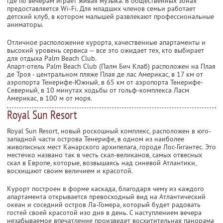
где по вечерам играет живая музыка. В общественных зонах
предоставляется Wi-Fi. Для младших членов семьи работает
детский клуб, в котором малышей развлекают профессиональные
аниматоры.
Отличное расположение курорта, качественные апартаменты и
высокий уровень сервиса — все это ожидает тех, кто выбирает
для отдыха Palm Beach Club.
Апарт-отель Palm Beach Club (Палм Бич Клаб) расположен на Плая
де Троя - центральном пляже Плая де лас Америкас, в 17 км от
аэропорта Тенерифе-Южный, в 65 км от аэропорта Тенерифе-
Северный, в 10 минутах ходьбы от гольф-комплекса Ласм
Америкас, в 100 м от моря.
Royal Sun Resort
Royal Sun Resort, новый роскошный комплекс, расположен в юго-
западной части острова Тенерифе, в одном из наиболее
живописных мест Канарского архипелага, городе Лос-Гигантес. Это
местечко названо так в честь скал-великанов, самых отвесных
скал в Европе, которые, возвышаясь над синевой Атлантики,
восхищают своим величием и красотой.
Курорт построен в форме каскада, благодаря чему из каждого
апартамента открывается превосходный вид на Атлантический
океан и соседний остров Ла-Гомера, который будет радовать
гостей своей красотой изо дня в день. С наступлением вечера
незабываемое впечатление произведет восхитительная панорама