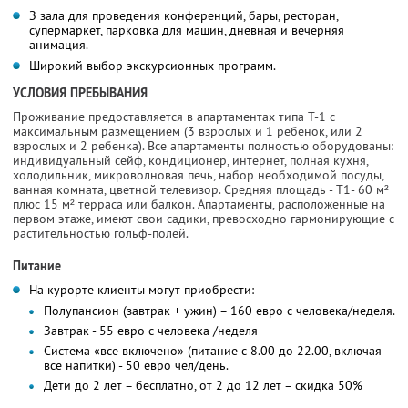
З зала для проведения конференций, бары, ресторан,
супермаркет, парковка для машин, дневная и вечерняя
анимация.
Широкий выбор экскурсионных программ.
УСЛОВИЯ ПРЕБЫВАНИЯ
Проживание предоставляется в апартаментах типа Т-1 с
максимальным размещением (3 взрослых и 1 ребенок, или 2
взрослых и 2 ребенка). Все апартаменты полностью оборудованы:
индивидуальный сейф, кондиционер, интернет, полная кухня,
холодильник, микроволновая печь, набор необходимой посуды,
ванная комната, цветной телевизор. Средняя площадь - Т1- 60 м²
плюс 15 м² терраса или балкон. Апартаменты, расположенные на
первом этаже, имеют свои садики, превосходно гармонирующие с
растительностью гольф-полей.
Питание
На курорте клиенты могут приобрести:
Полупансион (завтрак + ужин) – 160 евро с человека/неделя.
Завтрак - 55 евро с человека /неделя
Система «все включено» (питание с 8.00 до 22.00, включая
все напитки) - 50 евро чел/день.
Дети до 2 лет – бесплатно, от 2 до 12 лет – скидка 50%