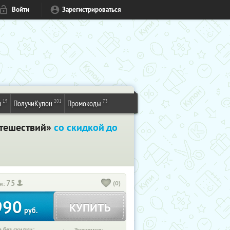
Войти
Зарегистрироваться
19
201
73
и
ПолучиКупон
Промокоды
утешествий»
со скидкой до
75
(0)
и:
990
КУПИТЬ
руб.
 без скидки: