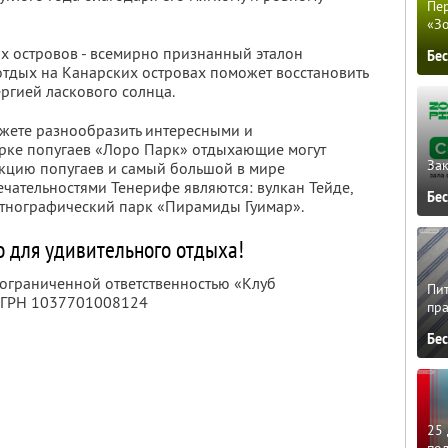
Пер
«З
х островов - всемирно признанный эталон
Бе
отдых на Канарских островах поможет восстановить
ргией ласкового солнца.
жете разнообразить интересными и
арке попугаев «Лоро Парк» отдыхающие могут
Зак
кцию попугаев и самый большой в мире
чательностями Тенерифе являются: вулкан Тейде,
Бе
этнографический парк «Пирамиды Гуимар».
о для удивительного отдыха!
 ограниченной ответственностью «Клуб
Пит
ОГРН 1037701008124
пра
Бе
25 
по