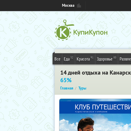
Москва
32
91
80
Все
Еда
Красота
Здоровье
Развл
14 дней отдыха на Канарск
65%
Главная
Туры