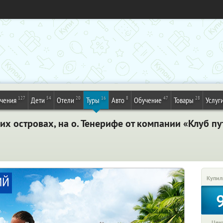
127
54
20
16
8
47
28
ечения
Дети
Отели
Туры
Авто
Обучение
Товары
Услуг
их островах, на о. Тенерифе от компании «Клуб п
Купил
Цена