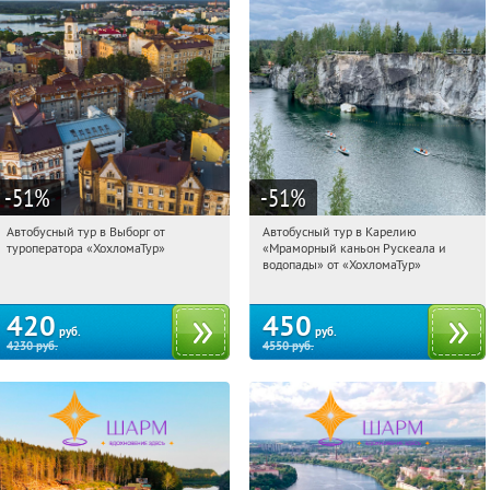
-51
%
-51
%
Автобусный тур в Выборг от
Автобусный тур в Карелию
12:49:22
Купили:
9
12:49:22
Купили:
24
туроператора «ХохломаТур»
«Мраморный каньон Рускеала и
Сенная площадь
Сенная площадь
водопады» от «ХохломаТур»
420
450
руб.
руб.
4230
руб.
4550
руб.