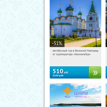
-51
%
Автобусный тур в Великий Новгород
12:49:22
Купили:
2
от туроператора «ХохломаТур»
Сенная площадь
510
руб.
5190
руб.