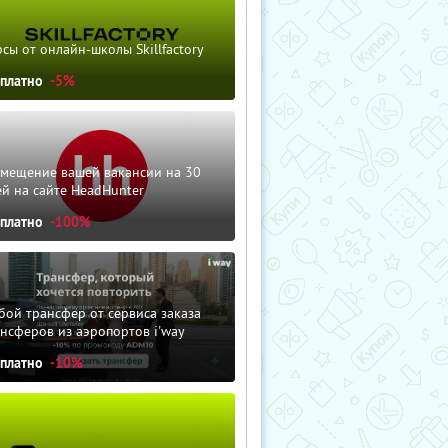
сы от онлайн-школы Skillfactory
сплатно
-5%
змещение вашей вакансии на 30
й на сайте HeadHunter
сплатно
-100%
ой трансфер от сервиса заказа
нсферов из аэропортов i'way
сплатно
-10%