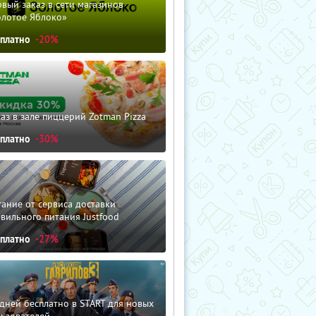
вый заказ в сети магазинов
олотое Яблоко»
сплатно
-20%
аз в зале пиццерий Zotman Pizza
сплатно
-30%
ание от сервиса доставки
вильного питания Justfood
сплатно
-27%
дней бесплатно в START для новых
льзователей