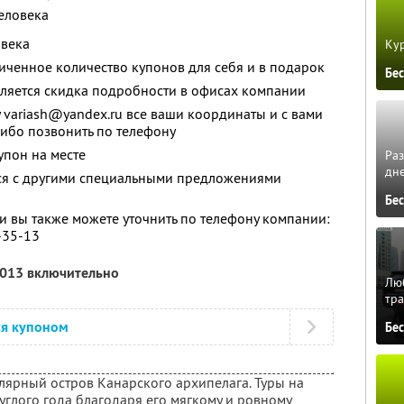
еловека
овека
Кур
ченное количество купонов для себя и в подарок
Бе
авляется скидка подробности в офисах компании
 variash@yandex.ru все ваши координаты и с вами
ибо позвонить по телефону
упон на месте
Ра
дне
тся с другими специальными предложениями
Бе
 вы также можете уточнить по телефону компании:
7-35-13
2013 включительно
Люб
тра
ся купоном
Бе
лярный остров Канарского архипелага. Туры на
углого года благодаря его мягкому и ровному