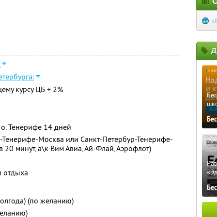
О
c
Д
:
етербурга:
щему курсу ЦБ + 2%
Бе
шк
Бе
 о. Тенерифе 14 дней
а-Тенерифе-Москва или Санкт-Петербур-Тенерифе-
в 20 минут, а\к Вим Авиа, Ай-Флай, Аэрофлот)
Ра
ы отдыха
«Э
Бе
полгода) (по желанию)
желанию)