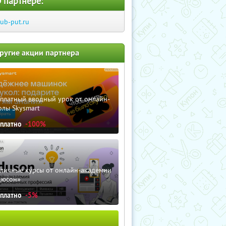
 партнере:
lub-put.ru
ругие акции партнера
сплатный вводный урок от онлайн-
олы Skysmart
сплатно
-100%
зличные курсы от онлайн-академии
дюсон»
сплатно
-5%