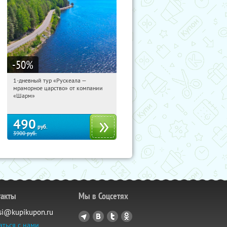
-50
%
1-дневный тур «Рускеала —
12:49:22
Купили:
48
мраморное царство» от компании
Достоевская
«Шарм»
490
руб.
3900
руб.
такты
Мы в Соцсетях
si@kupikupon.ru
аться с нами