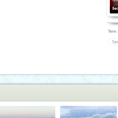
Бе
Теги:
Тур