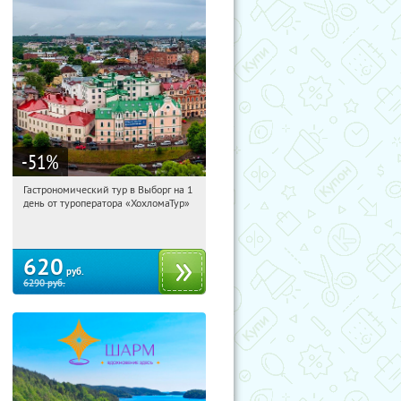
-51
%
Гастрономический тур в Выборг на 1
12:49:22
Купи первым!
день от туроператора «ХохломаТур»
Сенная площадь
620
руб.
6290
руб.