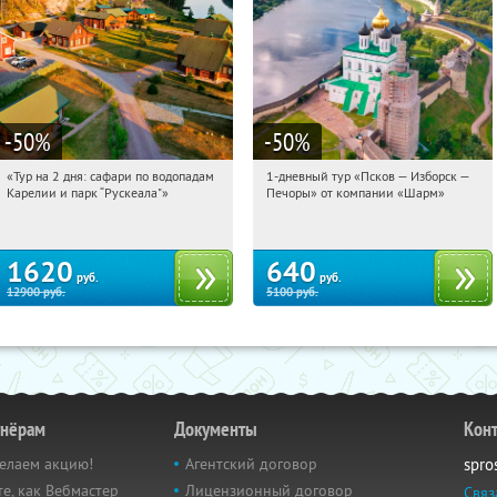
-50
%
-50
%
«Тур на 2 дня: сафари по водопадам
1-дневный тур «Псков — Изборск —
12:49:22
Купили:
6
12:49:22
Купили:
12
Карелии и парк “Рускеала"»
Печоры» от компании «Шарм»
Достоевская
Достоевская
1620
640
руб.
руб.
12900
руб.
5100
руб.
тнёрам
Документы
Кон
елаем акцию!
Агентский договор
spro
е, как Вебмастер
Лицензионный договор
Связ