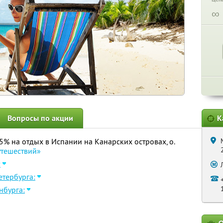
∞
Вопросы по акции
К
65% на отдых в Испании на Канарских островах, о.
утешествий»
:
етербурга:
нбурга: