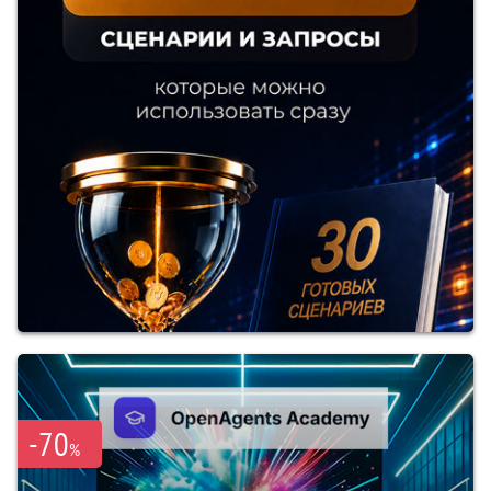
-70
%