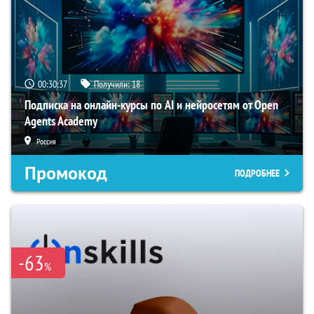
00:30:36
Получили:
18
Подписка на онлайн-курсы по AI и нейросетям от Open
Agents Academy
Россия
Промокод
ПОДРОБНЕЕ
-63
%