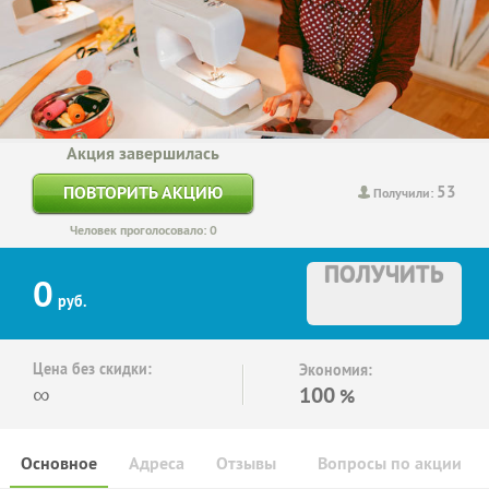
Акция завершилась
53
ПОВТОРИТЬ АКЦИЮ
Получили:
Человек проголосовало: 0
ПОЛУЧИТЬ
0
руб.
Цена без скидки:
Экономия:
∞
100
%
Основное
Адреса
Отзывы
Вопросы по акции