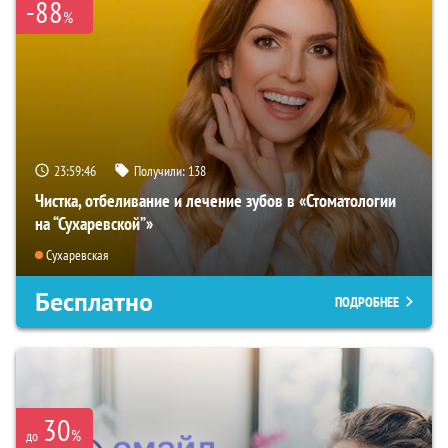
-88
%
23:59:45
Получили:
138
Чистка, отбеливание и лечение зубов в «Стоматологии
на “Сухаревской”»
Сухаревская
Бесплатно
ПОДРОБНЕЕ
30
%
до