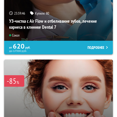
23:59:45
Купили:
80
УЗ-чистка с Air Flow и отбеливание зубов, лечение
кариеса в клинике Dental 7
Сокол
620
ПОДРОБНЕЕ
от
руб.
до
17900
руб.
-85
%