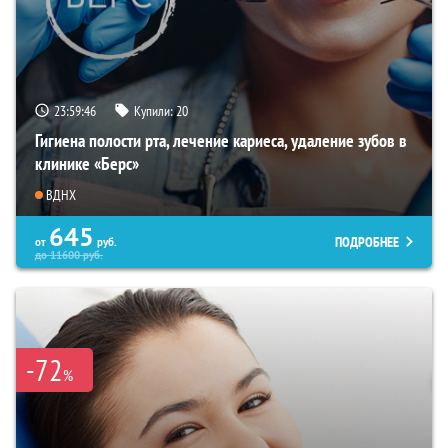
23:59:45
Купили:
20
Гигиена полости рта, лечение кариеса, удаление зубов в
клинике «Берс»
ВДНХ
645
ПОДРОБНЕЕ
от
руб.
до
11600
руб.
-72
%