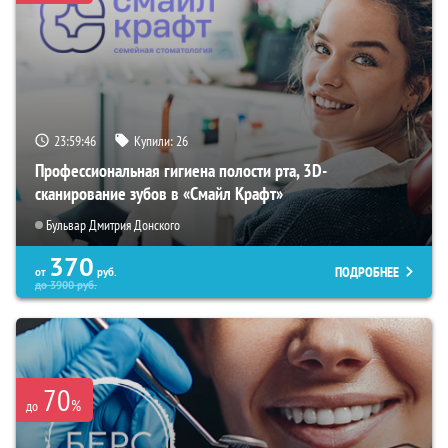
23:59:45
Купили:
26
Профессиональная гигиена полости рта, 3D-
сканирование зубов в «Смайл Крафт»
Бульвар Дмитрия Донского
370
ПОДРОБНЕЕ
от
руб.
до
3900
руб.
70
%
до