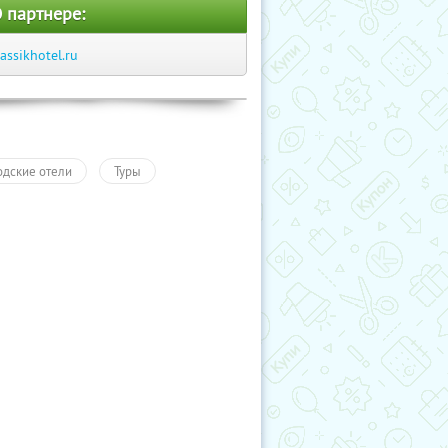
 партнере:
lassikhotel.ru
одские отели
Туры