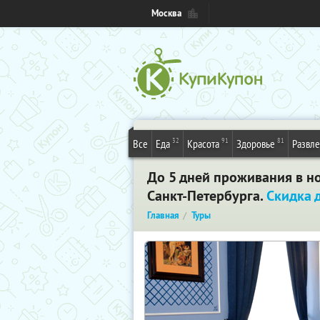
Москва
32
91
81
Все
Еда
Красота
Здоровье
Развл
До 5 дней проживания в но
Санкт-Петербурга.
Скидка 
Главная
Туры