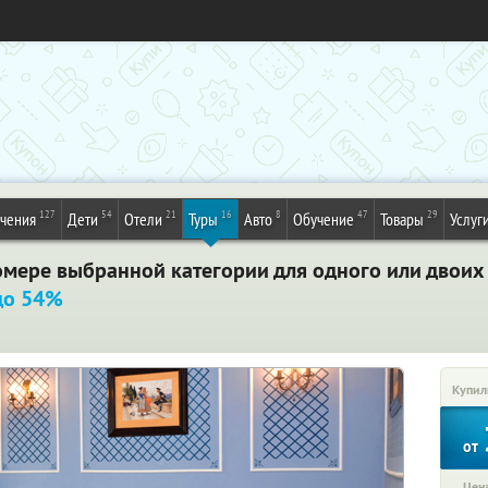
127
54
21
16
8
47
29
ечения
Дети
Отели
Туры
Авто
Обучение
Товары
Услуг
мере выбранной категории для одного или двоих 
до 54%
Купил
от
Цена