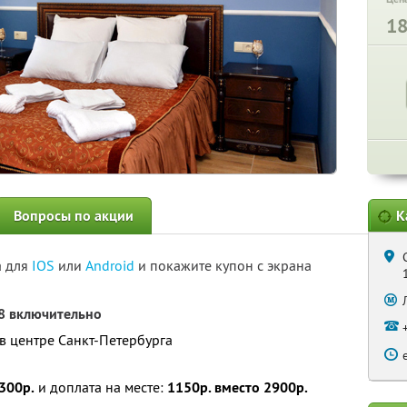
1
Вопросы по акции
К
а для
IOS
или
Android
и покажите купон с экрана
18 включительно
в центре Санкт-Петербурга
300р.
и доплата на месте:
1150р. вместо 2900р.