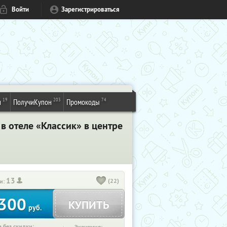
Войти
Зарегистрироваться
19
203
74
и
ПолучиКупон
Промокоды
в отеле «Классик» в центре
13
(22)
и:
300
КУПИТЬ
руб.
 без скидки: