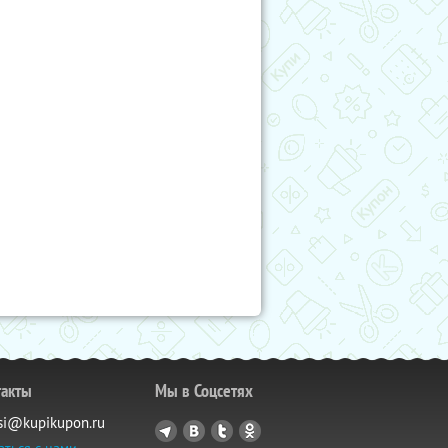
такты
Мы в Соцсетях
si@kupikupon.ru