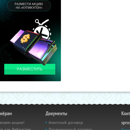
тнёрам
Документы
Кон
елаем акцию!
Агентский договор
spro
е, как Вебмастер
Лицензионный договор