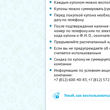
Каждым купоном можно восполь
Купоны можно суммировать (су
Перед покупкой купона необхо
дату по телефону
После подтверждения наличия 
номер по телефону или по эле
кода купона и
Ф. И. О.,
окончате
Предъявляйте распечатанный и
Если вы не предупреждаете об о
считается использованным
Скидка по купону не суммируе
компании
Информацию по условиям акции
компании:
+7 (812) 600-40-83, +7 (812) 57
Узнай, как воспользовать