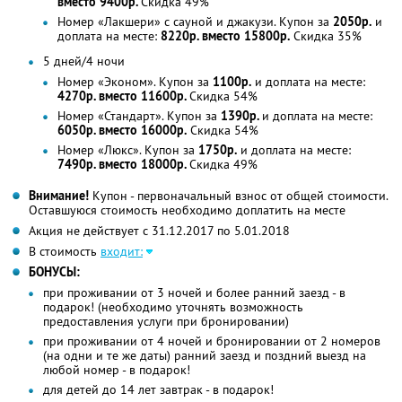
вместо 9400р.
Скидка 49%
Номер «Лакшери» с сауной и джакузи. Купон за
2050р.
и
доплата на месте:
8220р. вместо 15800р.
Скидка 35%
5 дней/4 ночи
Номер «Эконом». Купон за
1100р.
и доплата на месте:
4270р. вместо 11600р.
Скидка 54%
Номер «Стандарт». Купон за
1390р.
и доплата на месте:
6050р. вместо 16000р.
Скидка 54%
Номер «Люкс». Купон за
1750р.
и доплата на месте:
7490р. вместо 18000р.
Скидка 49%
Внимание!
Купон - первоначальный взнос от общей стоимости.
Оставшуюся стоимость необходимо доплатить на месте
Акция не действует с 31.12.2017 по 5.01.2018
В стоимость
входит:
БОНУСЫ:
при проживании от 3 ночей и более ранний заезд - в
подарок! (необходимо уточнять возможность
предоставления услуги при бронировании)
при проживании от 4 ночей и бронировании от 2 номеров
(на одни и те же даты) ранний заезд и поздний выезд на
любой номер - в подарок!
для детей до 14 лет завтрак - в подарок!