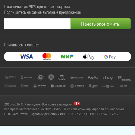
Сэкономьте до 90% при любых покупках
Подпишитесь на самые выгодные предложения
Принимаем к оплате:
2010-2026 © КупиКупон. Все права защищены.
Все права на товарный знак "КупиКупон" и на сайт www.kupikupon.ru принадлежат
OOO «Агентство цифровых решений» ИНН 7705523387, ОГРН 1127747063212