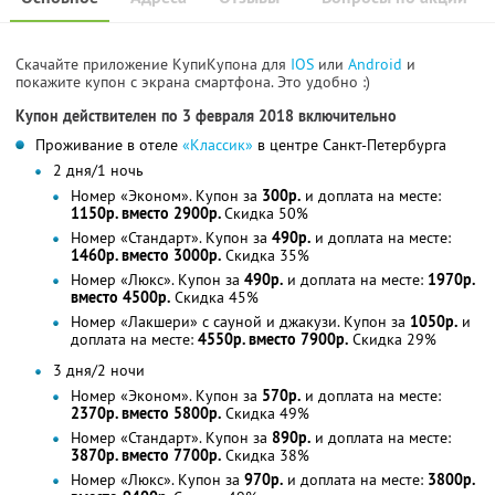
Скачайте приложение КупиКупона для
IOS
или
Android
и
покажите купон с экрана смартфона. Это удобно :)
Купон действителен по 3 февраля 2018 включительно
Проживание в отеле
«Классик»
в центре Санкт-Петербурга
2 дня/1 ночь
Номер «Эконом». Купон за
300р.
и доплата на месте:
1150р. вместо 2900р.
Скидка 50%
Номер «Стандарт». Купон за
490р.
и доплата на месте:
1460р. вместо 3000р.
Скидка 35%
Номер «Люкс». Купон за
490р.
и доплата на месте:
1970р.
вместо 4500р.
Скидка 45%
Номер «Лакшери» с сауной и джакузи. Купон за
1050р.
и
доплата на месте:
4550р. вместо 7900р.
Скидка 29%
3 дня/2 ночи
Номер «Эконом». Купон за
570р.
и доплата на месте:
2370р. вместо 5800р.
Скидка 49%
Номер «Стандарт». Купон за
890р.
и доплата на месте:
3870р. вместо 7700р.
Скидка 38%
Номер «Люкс». Купон за
970р.
и доплата на месте:
3800р.