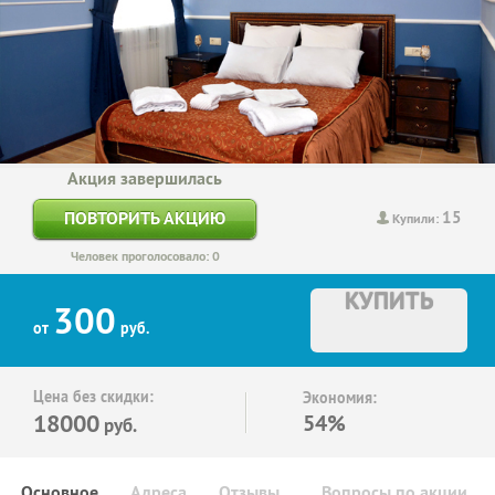
Акция завершилась
15
ПОВТОРИТЬ АКЦИЮ
Купили:
Человек проголосовало: 0
КУПИТЬ
300
от
руб.
Цена без скидки:
Экономия:
18000
54%
руб.
Основное
Адреса
Отзывы
Вопросы по акции