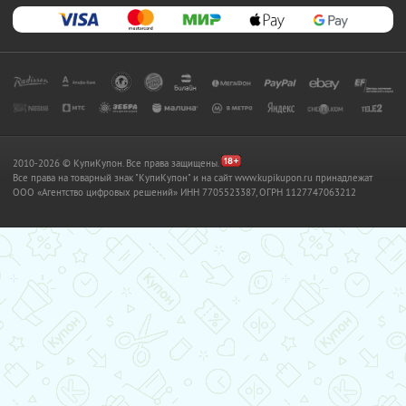
2010-2026 © КупиКупон. Все права защищены.
Все права на товарный знак "КупиКупон" и на сайт www.kupikupon.ru принадлежат
OOO «Агентство цифровых решений» ИНН 7705523387, ОГРН 1127747063212