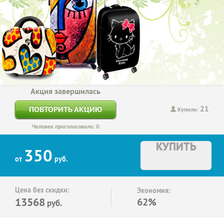
Акция завершилась
21
ПОВТОРИТЬ АКЦИЮ
Купили:
Человек проголосовало: 0
КУПИТЬ
350
от
руб.
Цена без скидки:
Экономия:
13568
62%
руб.