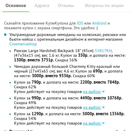
Основное
Адреса
Отзывы
Вопросы по акции
Скачайте приложение КупиКупона для
IOS
или
Android
и
покажите купон с экрана смартфона. Это удобно :)
Ультрамодные дорожные чемоданы на колесиках, рюкзаки или
бьюти-кейсы с оригинальным дизайном в интернет-магазине
Cinemaniashop
Рюкзак Large Hardshell Backpack 18" (45см)
55817KН
,
(47x36x15 см), вес 1,6 кг. Купон за
350р.
и доплата на месте:
1300р. вместо 3751р.
Скидка 56%
Чемодан дорожный большой Charmmy Kitty красный или
черный (27x45x65 см), вес 4,6 кг. Купон за
690р.
и доплата
на месте:
3000р. вместо 9336р.
Скидка 60%
Купон за
790р.
и доплата на месте:
2200р. вместо 7848р.
Скидка 62%
Купон действует на покупку товаров
на выбор:
Купон за
990р.
и доплата на месте:
4490р. вместо 10768р.
Скидка 49%
Купон действует на покупку товаров
на выбор:
Купон за
1290р.
и доплата на месте:
5000р. вместо 13568р.
Скидка 54%
Купон действует на покупку товаров
на выбор: