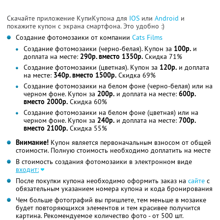
Скачайте приложение КупиКупона для
IOS
или
Android
и
покажите купон с экрана смартфона. Это удобно :)
Создание фотомозаики от компании
Cats Films
Создание фотомозаики (черно-белая). Купон за
100р.
и
доплата на месте:
290р. вместо 1350р.
Скидка 71%
Создание фотомозаики (цветная). Купон за
120р.
и доплата
на месте:
340р. вместо 1500р.
Скидка 69%
Создание фотомозаики на белом фоне (черно-белая) или на
черном фоне. Купон за
200р.
и доплата на месте:
600р.
вместо 2000р.
Скидка 60%
Создание фотомозаики на белом фоне (цветная) или на
черном фоне. Купон за
240р.
и доплата на месте:
700р.
вместо 2100р.
Скидка 55%
Внимание!
Купон является первоначальным взносом от общей
стоимости. Полную стоимость необходимо доплатить на месте
В стоимость создания фотомозаики в электронном виде
входит:
После покупки купона необходимо оформить заказ на
сайте
с
обязательным указанием номера купона и кода бронирования
Чем больше фотографий вы пришлете, тем меньше в мозаике
будет повторяющихся элементов и тем красивее получится
картина. Рекомендуемое количество фото - от 500 шт.