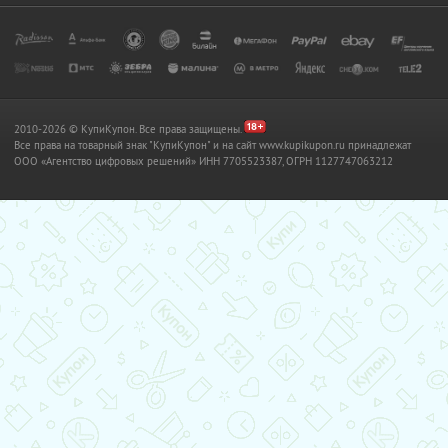
2010-2026 © КупиКупон. Все права защищены.
Все права на товарный знак "КупиКупон" и на сайт www.kupikupon.ru принадлежат
OOO «Агентство цифровых решений» ИНН 7705523387, ОГРН 1127747063212