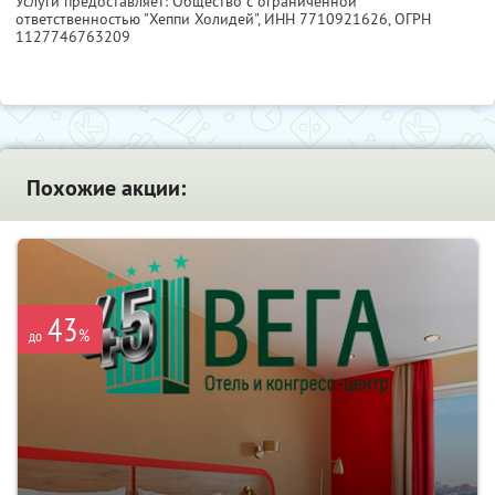
Услуги предоставляет: Общество с ограниченной
ответственностью "Хеппи Холидей",
ИНН 7710921626
, ОГРН
1127746763209
Похожие акции:
43
%
до