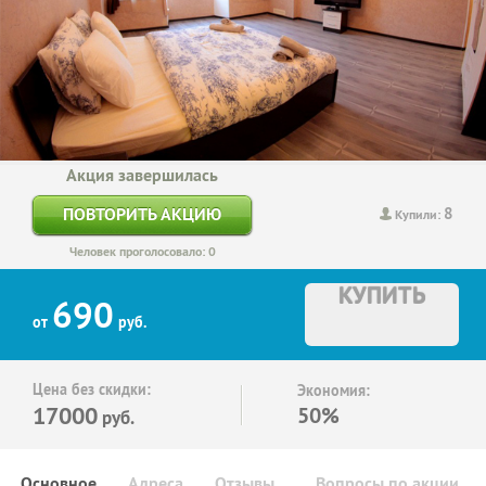
Акция завершилась
8
ПОВТОРИТЬ АКЦИЮ
Купили:
Человек проголосовало: 0
КУПИТЬ
690
от
руб.
Цена без скидки:
Экономия:
17000
50%
руб.
Основное
Адреса
Отзывы
Вопросы по акции