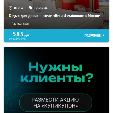
18:31:49
Купили:
44
Отдых для двоих в отеле «Вега Измайлово» в Москве
Партизанская
585
ПОДРОБНЕЕ
от
руб.
до
11100
руб.