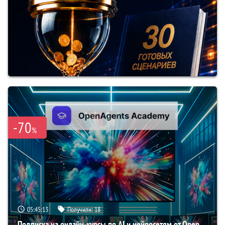
-70
%
05:45:12
Получили:
18
Подписка на онлайн-курсы по AI и нейросетям от Open