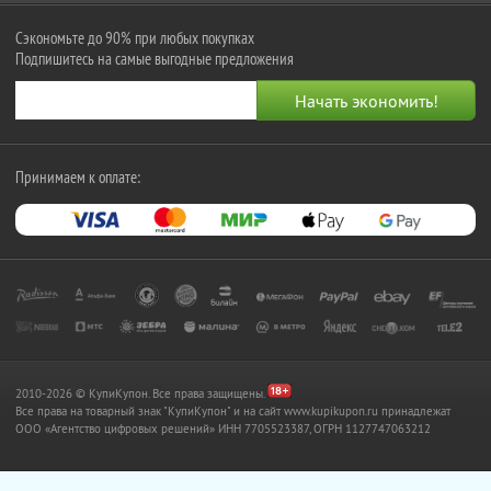
Сэкономьте до 90% при любых покупках
Подпишитесь на самые выгодные предложения
Принимаем к оплате:
2010-2026 © КупиКупон. Все права защищены.
Все права на товарный знак "КупиКупон" и на сайт www.kupikupon.ru принадлежат
OOO «Агентство цифровых решений» ИНН 7705523387, ОГРН 1127747063212