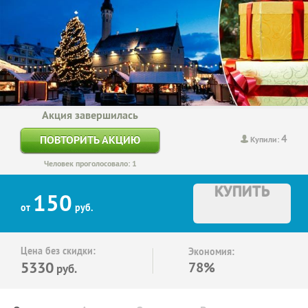
Акция завершилась
4
ПОВТОРИТЬ АКЦИЮ
Купили:
Человек проголосовало: 1
КУПИТЬ
150
от
руб.
Цена без скидки:
Экономия:
5330
78%
руб.