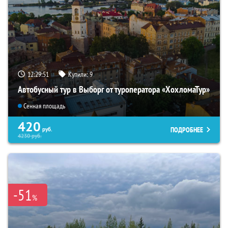
12:29:49
Купили:
9
Автобусный тур в Выборг от туроператора «ХохломаТур»
Сенная площадь
420
ПОДРОБНЕЕ
руб.
4230
руб.
-51
%