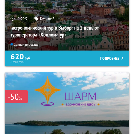
12:29:49
Купили:
5
Гастрономический тур в Выборг на 1 день от
туроператора «ХохломаТур»
Сенная площадь
620
ПОДРОБНЕЕ
руб.
6290
руб.
-50
%