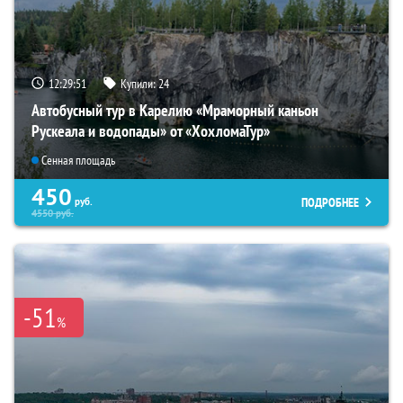
12:29:49
Купили:
24
Автобусный тур в Карелию «Мраморный каньон
Рускеала и водопады» от «ХохломаТур»
Сенная площадь
450
ПОДРОБНЕЕ
руб.
4550
руб.
-51
%