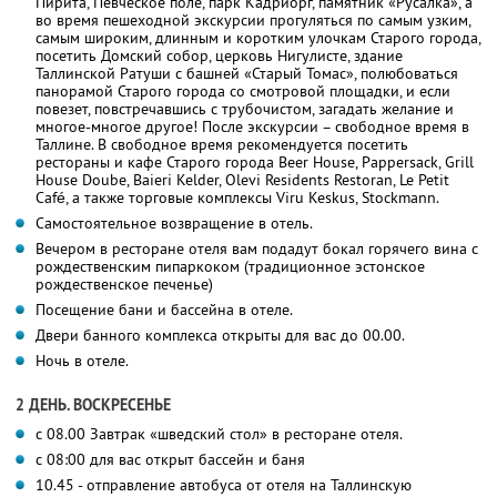
Пирита, Певческое поле, парк Кадриорг, памятник «Русалка», а
во время пешеходной экскурсии прогуляться по самым узким,
самым широким, длинным и коротким улочкам Старого города,
посетить Домский собор, церковь Нигулисте, здание
Таллинской Ратуши с башней «Старый Томас», полюбоваться
панорамой Старого города со смотровой площадки, и если
повезет, повстречавшись с трубочистом, загадать желание и
многое-многое другое! После экскурсии – свободное время в
Таллине. В свободное время рекомендуется посетить
рестораны и кафе Старого города Beer House, Pappersack, Grill
House Doube, Baieri Kelder, Olevi Residents Restoran, Le Petit
Café, а также торговые комплексы Viru Keskus, Stockmann.
Самостоятельное возвращение в отель.
Вечером в ресторане отеля вам подадут бокал горячего вина с
рождественским пипаркоком (традиционное эстонское
рождественское печенье)
Посещение бани и бассейна в отеле.
Двери банного комплекса открыты для вас до 00.00.
Ночь в отеле.
2 ДЕНЬ. ВОСКРЕСЕНЬЕ
с 08.00 Завтрак «шведский стол» в ресторане отеля.
с 08:00 для вас открыт бассейн и баня
10.45 - отправление автобуса от отеля на Таллинскую