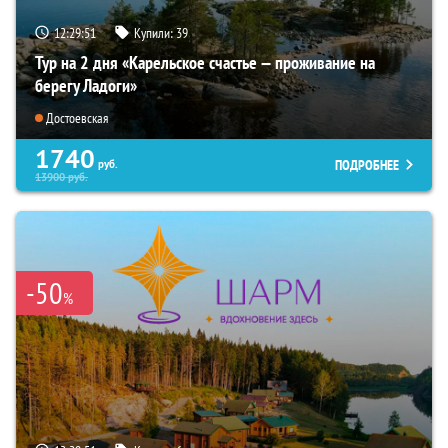
12:29:49
Купили:
39
Тур на 2 дня «Карельское счастье — проживание на
берегу Ладоги»
Достоевская
1740
ПОДРОБНЕЕ
руб.
13900
руб.
-50
%