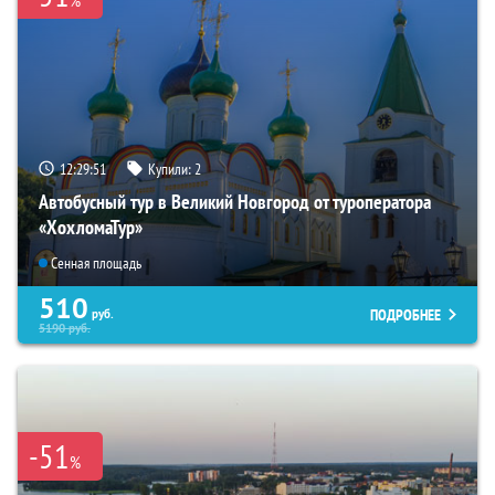
12:29:49
Купили:
2
Автобусный тур в Великий Новгород от туроператора
«ХохломаТур»
Сенная площадь
510
ПОДРОБНЕЕ
руб.
5190
руб.
-51
%