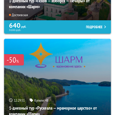
1-дневный тур «Псков — Изборск — Печоры» от
компании «Шарм»
Достоевская
640
ПОДРОБНЕЕ
руб.
5100
руб.
-50
%
12:29:49
Купили:
48
1-дневный тур «Рускеала — мраморное царство» от
компании «Шарм»