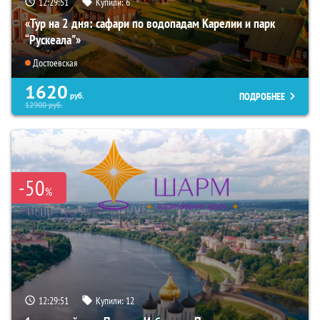
12:29:49
Купили:
6
«Тур на 2 дня: сафари по водопадам Карелии и парк
“Рускеала"»
Достоевская
1620
ПОДРОБНЕЕ
руб.
12900
руб.
-50
%
12:29:49
Купили:
12