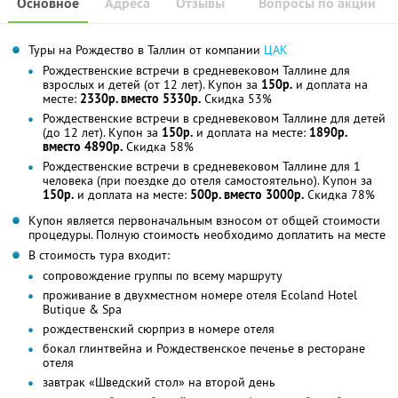
Основное
Адреса
Отзывы
Вопросы по акции
Туры на Рождество в Таллин от компании
ЦАК
Рождественские встречи в средневековом Таллине для
взрослых и детей (от 12 лет). Купон за
150р.
и доплата на
месте:
2330р. вместо 5330р.
Скидка 53%
Рождественские встречи в средневековом Таллине для детей
(до 12 лет). Купон за
150р.
и доплата на месте:
1890р.
вместо 4890р.
Скидка 58%
Рождественские встречи в средневековом Таллине для 1
человека (при поездке до отеля самостоятельно). Купон за
150р.
и доплата на месте:
500р. вместо 3000р.
Скидка 78%
Купон является первоначальным взносом от общей стоимости
процедуры. Полную стоимость необходимо доплатить на месте
В стоимость тура входит:
сопровождение группы по всему маршруту
проживание в двухместном номере отеля Ecoland Hotel
Butique & Spa
рождественский сюрприз в номере отеля
бокал глинтвейна и Рождественское печенье в ресторане
отеля
завтрак «Шведский стол» на второй день