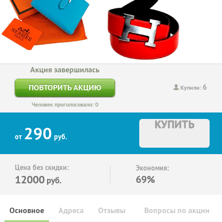
Акция завершилась
6
ПОВТОРИТЬ АКЦИЮ
Купили:
Человек проголосовало: 0
КУПИТЬ
290
от
руб.
Цена без скидки:
Экономия:
12000
69%
руб.
Основное
Адреса
Отзывы
Вопросы по акции