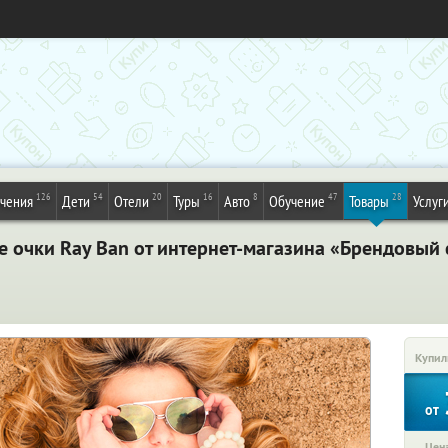
126
54
20
16
8
47
28
ечения
Дети
Отели
Туры
Авто
Обучение
Товары
Услуг
очки Ray Ban от интернет-магазина «Брендовый с
Купил
от
Цена