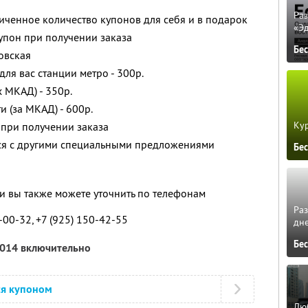
Ра
ченное количество купонов для себя и в подарок
«Э
упон при получении заказа
Бе
овская
для вас станции метро - 300р.
 МКАД) - 350р.
 (за МКАД) - 600р.
Кур
 при получении заказа
тся с другими специальными предложениями
Бе
 вы также можете уточнить по телефонам
Ра
3-00-32, +7 (925) 150-42-55
дне
Бе
2014 включительно
ся купоном
Люб