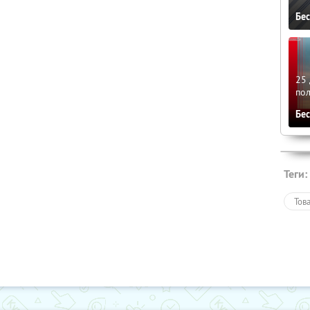
Бе
25 
по
Бе
Теги:
Тов