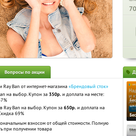
7
Вопросы по акции
Д
 Ray Ban от интернет-магазина
«Брендовый сток»
an на выбор. Купон за
350р.
и доплата на месте:
67%
Бе
шк
 Ray Ban на выбор. Купон за
650р.
и доплата на
кидка 69%
Бе
воначальным взносом от общей стоимости. Полную
ь при получении товара