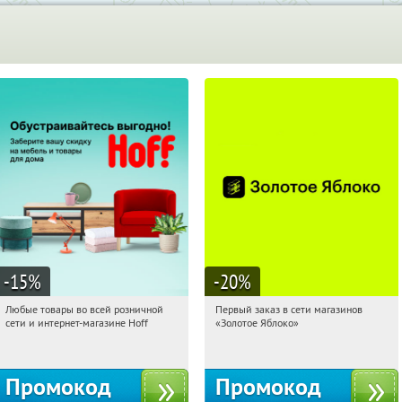
-15
%
-20
%
Любые товары во всей розничной
Первый заказ в сети магазинов
01:00:52
Получили:
83
01:00:52
Получи первым!
сети и интернет-магазине Hoff
«Золотое Яблоко»
Москва, 1-й Волоколамский проезд,
Россия
10с1
Промокод
Промокод