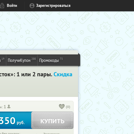
Войти
Зарегистрироваться
19
200
73
и
ПолучиКупон
Промокоды
ток»: 1 или 2 пары.
Скидка
1
(0)
и:
350
КУПИТЬ
руб.
 без скидки: