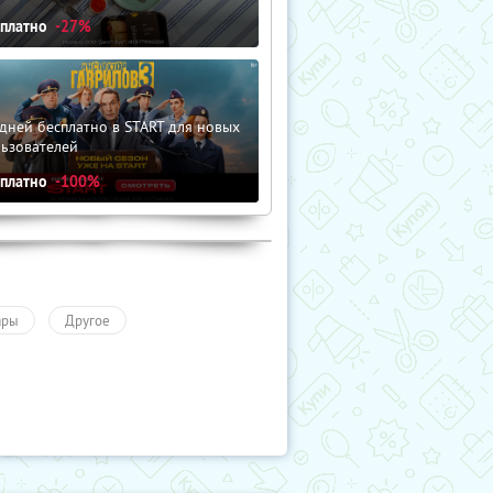
сплатно
-27%
дней бесплатно в START для новых
льзователей
сплатно
-100%
ары
Другое