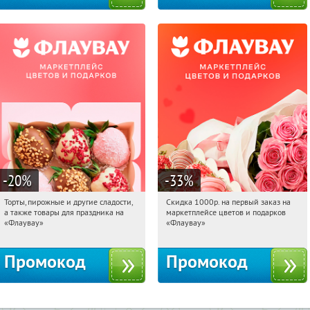
-20
%
-33
%
Торты, пирожные и другие сладости,
Скидка 1000р. на первый заказ на
01:00:52
Получили:
6
01:00:52
Получили:
18
а также товары для праздника на
маркетплейсе цветов и подарков
Россия
Россия
«Флаувау»
«Флаувау»
Промокод
Промокод