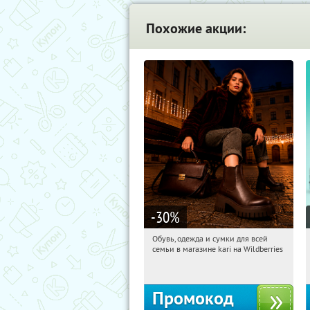
Похожие акции:
-30
%
Обувь, одежда и сумки для всей
01:00:52
Получи первым!
семьи в магазине kari на Wildberries
Россия
Промокод