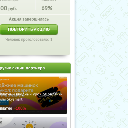
Экономия:
000
69%
руб.
Акция завершилась
ПОВТОРИТЬ АКЦИЮ
Человек проголосовало: 1
ругие акции партнера
сплатный вводный урок от онлайн-
олы Skysmart
сплатно
-100%