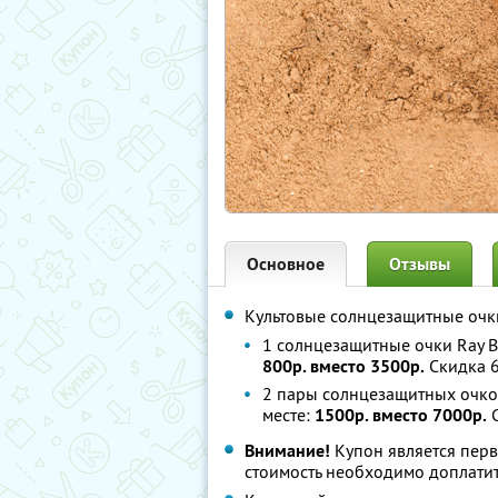
Основное
Отзывы
Культовые солнцезащитные очки
1 солнцезащитные очки Ray B
800р. вместо 3500р.
Скидка 
2 пары солнцезащитных очков
месте:
1500р. вместо 7000р.
С
Внимание!
Купон является пер
стоимость необходимо доплатит