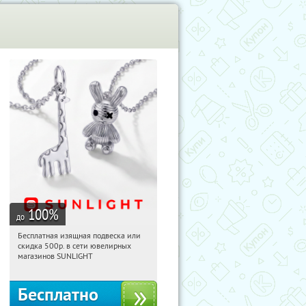
100
%
до
Бесплатная изящная подвеска или
01:00:52
Получили:
73
скидка 500р. в сети ювелирных
Россия
магазинов SUNLIGHT
Бесплатно