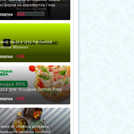
нсферов из аэропортов i'way
сплатно
-10%
вый заказ в сети магазинов
олотое Яблоко»
сплатно
-20%
аз в зале пиццерий Zotman Pizza
сплатно
-30%
ание от сервиса доставки
вильного питания Justfood