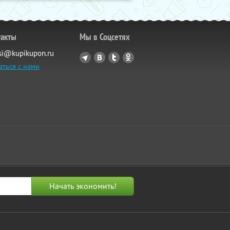
такты
Мы в Соцсетях
si@kupikupon.ru
аться с нами