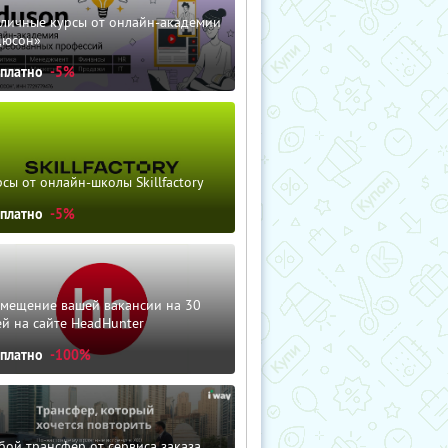
зличные курсы от онлайн-академии
дюсон»
сплатно
-5%
сы от онлайн-школы Skillfactory
сплатно
-5%
змещение вашей вакансии на 30
й на сайте HeadHunter
сплатно
-100%
ой трансфер от сервиса заказа