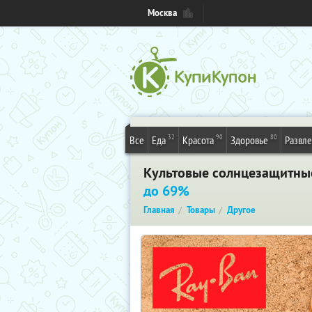
Москва
32
90
80
Все
Еда
Красота
Здоровье
Развл
Культовые солнцезащитные 
до 69%
Главная
Товары
Другое