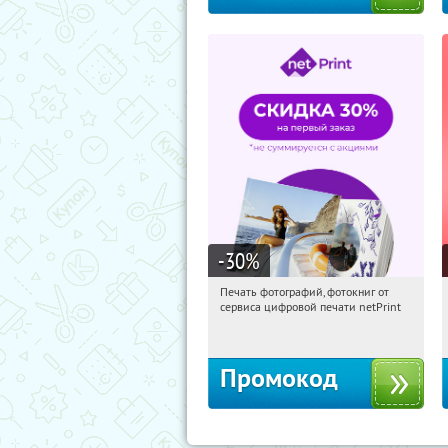
-30
%
Печать фотографий, фотокниг от
01:00:52
Получили:
4
сервиса цифровой печати netPrint
Россия
Промокод