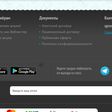
тнёрам
Документы
Кон
елаем акцию!
Агентский договор
spro
е, как Вебмастер
Лицензионный договор
Связ
е акции
Публичная оферта
Политика конфиденциальности
Ищите скидки поблизости,
не выходя из чата: