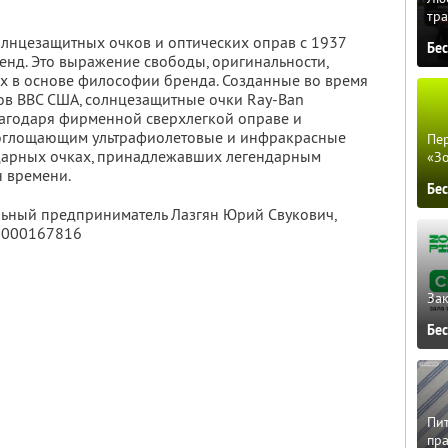
тра
лнцезащитных очков и оптических оправ с 1937
Бе
ренд. Это выражение свободы, оригинальности,
х в основе философии бренда. Созданные во время
ов ВВС США, солнцезащитные очки Ray-Ban
лагодаря фирменной сверхлегкой оправе и
поглощающим ультрафиолетовые и инфракрасные
Пер
ндарных очках, принадлежавших легендарным
«З
 времени.
Бе
льный предприниматель Лазгян Юрий Свукович,
0000167816
Зак
Бе
Пит
пра