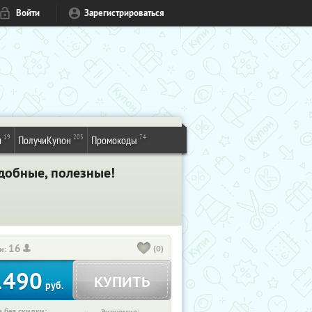
Войти
Зарегистрироваться
19
203
74
и
ПолучиКупон
Промокоды
добные, полезные!
16
(0)
и:
1490
КУПИТЬ
руб.
 без скидки: