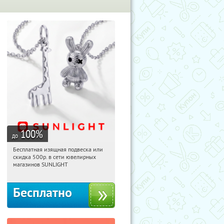
100
%
до
Бесплатная изящная подвеска или
21:22:13
Получили:
73
скидка 500р. в сети ювелирных
Россия
магазинов SUNLIGHT
Бесплатно