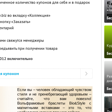
ченное количество купонов для себя и в подарок
Ра
«Э
le.biz во вкладку «Коллекция»
Бе
кнопку «Заказать»
ментарий
вами свяжутся менеджеры
Кур
редъявить при получении товара
Бе
2012 включительно
ся купоном
Ра
дне
Бе
Если вы – человек обладающий чувством
стиля и не пренебрегающий здоровьем –
считайте, что вам повезло!
Вольфрамовые браслеты Bio&Style с
магнитными вставками – это то, что
Люб