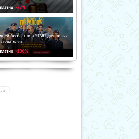
сплатно
-27%
дней бесплатно в START для новых
льзователей
сплатно
-100%
ары