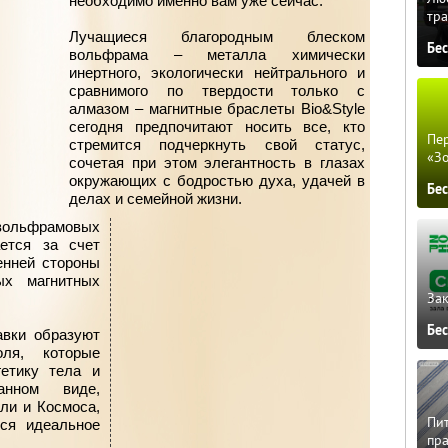
необходимо именно вам уже сейчас.
тра
Лучащиеся благородным блеском
Бе
вольфрама – металла химически
инертного, экологически нейтрального и
сравнимого по твердости только с
алмазом – магнитные браслеты Bio&Style
сегодня предпочитают носить все, кто
Пер
стремится подчеркнуть свой статус,
«З
сочетая при этом элегантность в глазах
окружающих с бодростью духа, удачей в
Бе
делах и семейной жизни.
ольфрамовых
ается за счет
енней стороны
ых магнитных
Зак
Бе
авки образуют
оля, которые
гетику тела и
анном виде,
ли и Космоса,
Пит
тся идеальное
пра