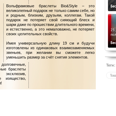
Вольфрамовые браслеты Bio&Style – это
Бе
великолепный подарок не только самим себе, но
и родным, близким, друзьям, коллегам. Такой
подарок не потеряет свой сияющий блеск и
шарм даже по прошествии длительного времени,
и естественно, а это немаловажно, не потеряет
25 
своих целительных свойств.
по
Бе
Имея универсальную длину 19 см и будучи
изготовлены из одинаковых взаимозаменяемых
звеньев, при желании вы сможете легко
уменьшить размер за счёт снятия элементов.
долговечные,
Теги:
тные браслеты
 эксклюзив,
Тов
е изящество,
!