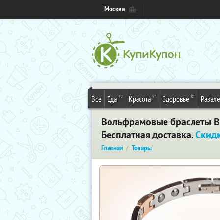
Москва
32
91
81
Все
Еда
Красота
Здоровье
Развл
Вольфрамовые браслеты Bi
Бесплатная доставка.
Скид
Главная
Товары