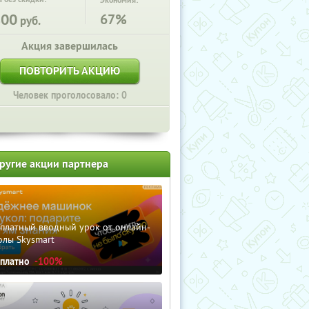
Экономия:
800
67%
руб.
Акция завершилась
ПОВТОРИТЬ АКЦИЮ
Человек проголосовало: 0
ругие акции партнера
сплатный вводный урок от онлайн-
олы Skysmart
сплатно
-100%