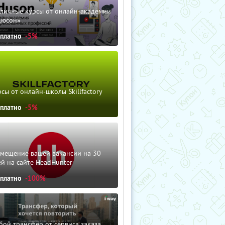
зличные курсы от онлайн-академии
дюсон»
сплатно
-5%
сы от онлайн-школы Skillfactory
сплатно
-5%
змещение вашей вакансии на 30
й на сайте HeadHunter
сплатно
-100%
ой трансфер от сервиса заказа