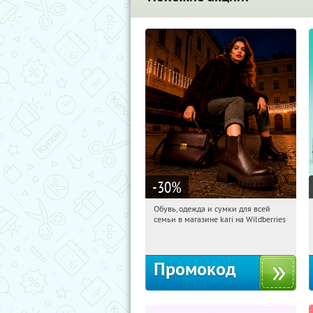
-30
%
Обувь, одежда и сумки для всей
21:22:13
Получили:
30
семьи в магазине kari на Wildberries
Россия
Промокод