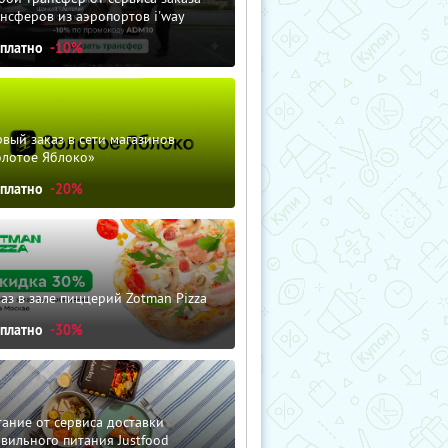
нсферов из аэропортов i'way
сплатно
-10%
вый заказ в сети магазинов
олотое Яблоко»
сплатно
-20%
аз в зале пиццерий Zotman Pizza
сплатно
-30%
ание от сервиса доставки
вильного питания Justfood