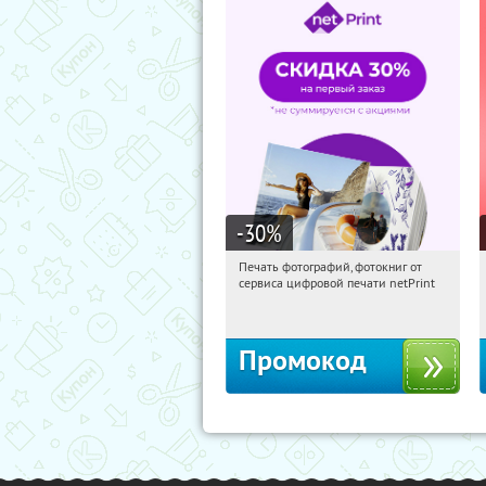
-30
%
Печать фотографий, фотокниг от
21:22:13
Получили:
4
сервиса цифровой печати netPrint
Россия
Промокод