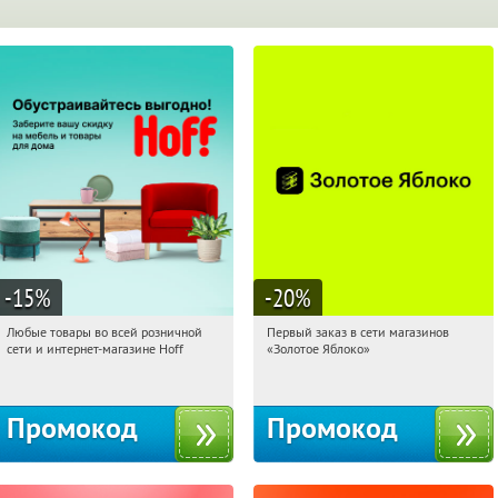
-15
%
-20
%
Любые товары во всей розничной
Первый заказ в сети магазинов
21:22:13
Получили:
83
21:22:13
Получи первым!
сети и интернет-магазине Hoff
«Золотое Яблоко»
Москва, 1-й Волоколамский проезд,
Россия
10с1
Промокод
Промокод