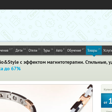
127
54
21
16
8
47
29
ечения
Дети
Отели
Туры
Авто
Обучение
Товары
Услуг
o&Style c эффектом магнитотерапии. Стильные, у
ка до 67%
Купил
от
Цена