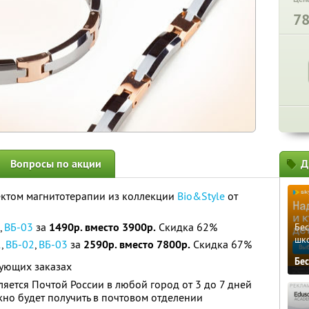
7
Вопросы по акции
Д
ктом магнитотерапии из коллекции
Bio&Style
от
,
ВБ-03
за
1490р. вместо 3900р.
Скидка 62%
Бе
шк
1
,
ВБ-02
,
ВБ-03
за
2590р. вместо 7800р.
Скидка 67%
Бе
ующих заказах
ляется Почтой России в любой город от 3 до 7 дней
жно будет получить в почтовом отделении