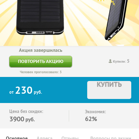
Акция завершилась
5
ПОВТОРИТЬ АКЦИЮ
Купили:
Человек проголосовало: 3
КУПИТЬ
230
от
руб.
Цена без скидки:
Экономия:
3900
62%
руб.
Основное
Адреса
Отзывы
Вопросы по акции