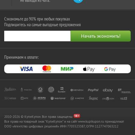
не выходя из чата:
Сэкономьте до 90% при любых покупках
Подпишитесь на самые выгодные предложения
Принимаем к оплате:
2010-2026 © КупиКупон. Все права защищены.
Все права на товарный знак "КупиКупон" и на сайт www.kupikupon.ru принадлежат
OOO «Агентство цифровых решений» ИНН 7705523387, ОГРН 1127747063212