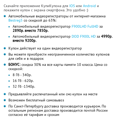
Скачайте приложение КупиКупона для
IOS
или
Android
и
покажите купон с экрана смартфона. Это удобно :)
Автомобильные видеорегистраторы от интернет-магазина
Bestreg5
со скидкой до 63%:
Автомобильный видеорегистратор
F900LHD FullHD
за
2890р. вместо 7850р.
Автомобильный видеорегистратор
DOD F900L HD
за
4990р.
вместо 9200р.
Купон действует на один видеорегистратор
Вы можете приобрести неограниченное количество купонов
для себя и в подарок
БОНУС:
скидка 30% на все карты памяти 10 класса. Цена со
скидкой:
8 Гб - 340р.
16 Гб - 620р.
32 Гб -1340р.
Предъявляйте распечатанный или смс-купон на месте
Возможен бесплатный самовывоз
По Санкт-Петербургу доставка производится курьером. По
остальным регионам доставка производится почтой России
согласно её тарифам и срокам