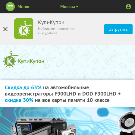
Меню
Москва
КупиКупон
Мобильное приложение
Загрузить
ещё удобнее
Скидка до 63%
на автомобильные
видеорегистраторы F900LHD и DOD F900LHD +
скидка 30%
на все карты памяти 10 класса