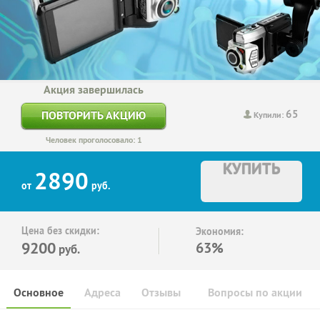
Акция завершилась
65
ПОВТОРИТЬ АКЦИЮ
Купили:
Человек проголосовало: 1
КУПИТЬ
2890
от
руб.
Цена без скидки:
Экономия:
9200
63%
руб.
Основное
Адреса
Отзывы
Вопросы по акции