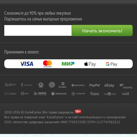
Сэкономьте до 90% при любых покупках
Подпишитесь на самые выгодные предложения
Принимаем к оплате:
2010-2026 © КупиКупон. Все права защищены.
Все права на товарный знак "КупиКупон" и на сайт www.kupikupon.ru принадлежат
OOO «Агентство цифровых решений» ИНН 7705523387, ОГРН 1127747063212