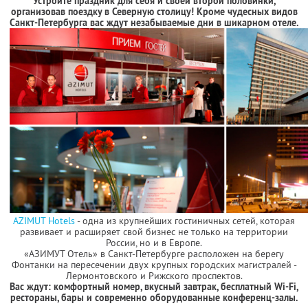
Устройте праздник для себя и своей второй половинки,
организовав поездку в Северную столицу! Кроме чудесных видов
Санкт-Петербурга вас ждут незабываемые дни в шикарном отеле.
AZIMUT Hotels
- одна из крупнейших гостиничных сетей, которая
развивает и расширяет свой бизнес не только на территории
России, но и в Европе.
«АЗИМУТ Отель» в Санкт-Петербурге расположен на берегу
Фонтанки на пересечении двух крупных городских магистралей -
Лермонтовского и Рижского проспектов.
Вас ждут: комфортный номер, вкусный завтрак, бесплатный Wi-Fi,
рестораны, бары и современно оборудованные конференц-залы.