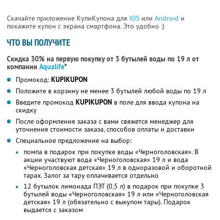
Скачайте приложение КупиКупона для
IOS
или
Android
и
покажите купон с экрана смартфона. Это удобно :)
ЧТО ВЫ ПОЛУЧИТЕ
Скидка 30% на первую покупку от 3 бутылей воды по 19 л от
компании
Aqualife
*
Промокод:
KUPIKUPON
Положите в корзину не менее 3 бутылей любой воды по 19 л
Введите промокод
KUPIKUPON
в поле для ввода купона на
скидку
После оформления заказа с вами свяжется менеджер для
уточнения стоимости заказа, способов оплаты и доставки
Специальное предложение на выбор:
помпа в подарок при покупке воды «Черноголовская». В
акции участвуют вода «Черноголовская» 19 л и вода
«Черноголовская детская» 19 л в одноразовой и оборотной
тарах. Залог за тару оплачивается отдельно
12 бутылок лимонада ПЭТ (0,5 л) в подарок при покупке 3
бутылей воды «Черноголовская» 19 л или «Черноголовская
детская» 19 л (обязательно с выкупом тары). Подарок
выдается с заказом