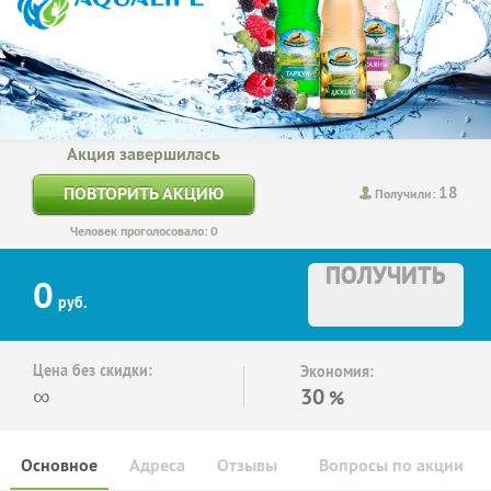
Акция завершилась
18
ПОВТОРИТЬ АКЦИЮ
Получили:
Человек проголосовало: 0
ПОЛУЧИТЬ
0
руб.
Цена без скидки:
Экономия:
∞
30
%
Основное
Адреса
Отзывы
Вопросы по акции