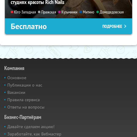
студиях красоты Rich Nails
Юго-Западная
Пражская
Кузьминки
Митино
Домодедовская
Бесплатно
ПОДРОБНЕЕ
Компания
Основное
Публикации о нас
Вакансии
Правила сервиса
Ответы на вопросы
Бизнес-Партнёрам
Давайте сделаем акцию!
Заработайте, как Вебмастер