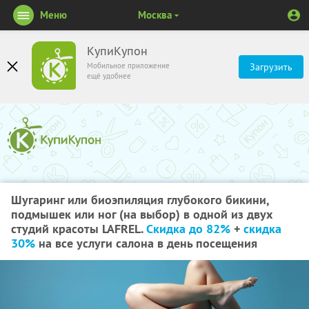
Меню
Москва
КупиКупон
Мобильное приложение
Загрузить
ещё удобнее
Шугаринг или биоэпиляция глубокого бикини,
подмышек или ног (на выбор) в одной из двух
студий красоты LAFREL.
Скидка до 82%
+
скидка
30%
на все услуги салона в день посещения