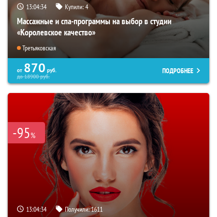
13:04:33
Купили:
4
Массажные и спа-программы на выбор в студии
«Королевское качество»
Третьяковская
870
ПОДРОБНЕЕ
от
руб.
до
18900
руб.
-95
%
13:04:33
Получили:
1611