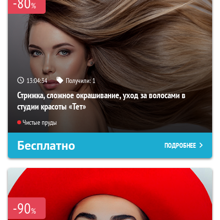
-80
%
13:04:33
Получили:
1
Стрижка, сложное окрашивание, уход за волосами в
студии красоты «Тет»
Чистые пруды
Бесплатно
ПОДРОБНЕЕ
-90
%