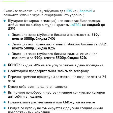
Скачайте приложение КупиКупона для
IOS
или
Android
и
покажите купон с экрана смартфона. Это удобно :)
Шугаринг (сахарная эпиляция) или восковая биоэпиляция
любых зон на выбор в студии красоты
LAFREL
со скидкой до
82%
Эпиляция зоны глубокого бикини и подмышек за
790р.
вместо 3000р. Скидка 74%
Эпиляция ног полностью и зоны глубокого бикини за
890р.
вместо 5000р. Скидка 82%
Эпиляция зоны глубокого бикини, подмышек или ног
полностью за
990р. вместо 5500р. Скидка 82%
БОНУС:
Скидка 30% на все услуги салона в день посещения
Необходима предварительная запись по телефону
Перенос времени процедуры возможен не позднее чем за 24
часа
Купон действует на одного человека
Вы можете приобрести неограниченное количество купонов
для себя и в подарок
Предъявляйте распечатанный или СМС-купон на месте
Скидка по купону не суммируется с другими специальными
предложениями компании