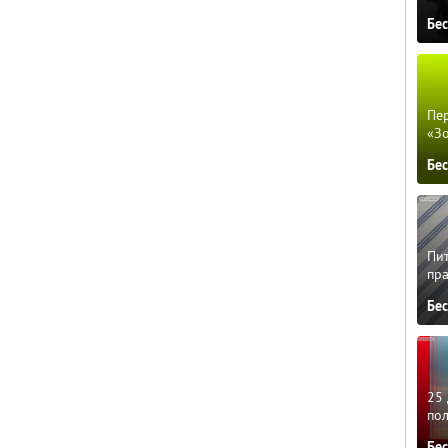
Бе
Пер
«З
Бе
Пит
пра
Бе
25 
по
Бе