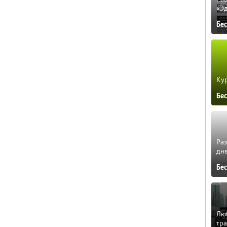
«Э
Бе
Кур
Бе
Ра
дне
Бе
Люб
тра