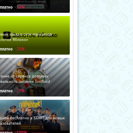
сплатно
-10%
вый заказ в сети магазинов
олотое Яблоко»
сплатно
-20%
ание от сервиса доставки
вильного питания Justfood
сплатно
-27%
дней бесплатно в START для новых
льзователей
сплатно
-100%