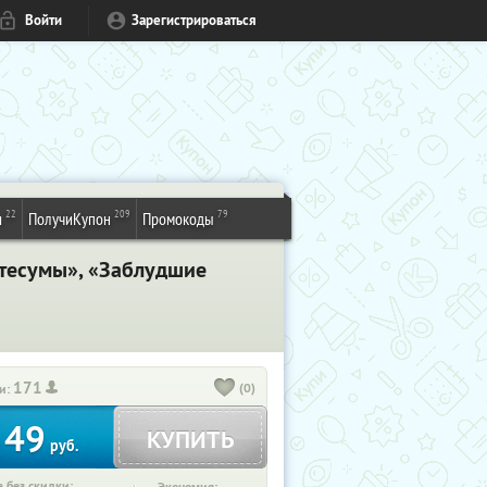
Войти
Зарегистрироваться
22
209
79
и
ПолучиКупон
Промокоды
тесумы», «Заблудшие
171
(0)
и:
49
КУПИТЬ
т
руб.
 без скидки: