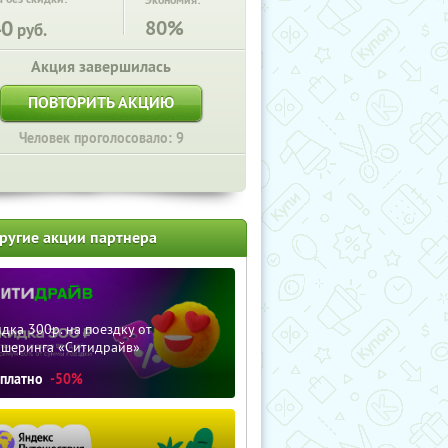
Экономия:
40
80%
руб.
Акция завершилась
ПОВТОРИТЬ АКЦИЮ
Человек проголосовало: 9
ругие акции партнера
дка 300р. на поездку от
ршеринга «Ситидрайв»
сплатно
-50%