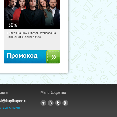
-30
%
Билеты на шоу «Звезды стендапа на
10:20:22
Получили:
2
крыше» от «Стендап Мск»
Красные Ворота
Промокод
такты
Мы в Соцсетях
si@kupikupon.ru
аться с нами