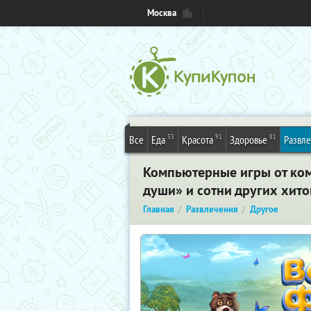
Москва
33
91
81
Все
Еда
Красота
Здоровье
Развл
Компьютерные игры от ком
души» и сотни других хито
Главная
Развлечения
Другое