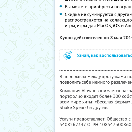
Вы можете приобрести неограни
Скидка не суммируется с друг
распространяется на коллекцио
игры, игры для MacOS, iOS и An
Купон действителен по 8 мая 20
Узнай, как воспользовать
В перерывах между прогулками по
позволить себе немного развлече
Компания Alawar занимается разра
портфолио входят более 300 собс
всем мире хиты: «Веселая ферма»
Shake Spears! и другие.
Услуги предоставляет: Общество с
5408262347
, ОГРН 108547300860