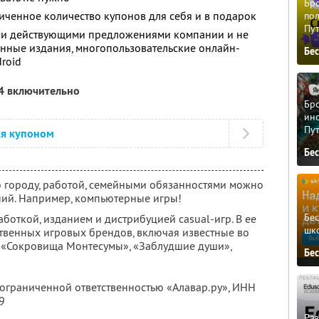
Бро
ченное количество купонов для себя и в подарок
пол
Пу
ими действующими предложениями компании и не
нные издания, многопользовательские онлайн-
Бе
droid
14 включительно
Бро
ино
Пу
ся купоном
Бе
 городу, работой, семейными обязанностями можно
ний. Например, компьютерные игры!
Бе
боткой, изданием и дистрибуцией casual-игр. В ее
шк
твенных игровых брендов, включая известные во
, «Сокровища Монтесумы», «Заблудшие души»,
Бе
 ограниченной ответственностью «Алавар.ру»,
ИНН
9
Ра