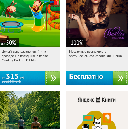
50
%
-100
%
до
Целый день развлечений или
Массажные программы в
10:20:22
Купили:
296
10:20:22
Получили:
2
проведение праздника в парке
эротическом спа-салоне «Ванилия»
Братиславская
Лубянка
Monkey Park в ТРК Mari
315
Бесплатно
от
руб.
до
16500
руб.