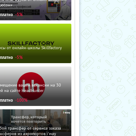
дюсон»
сплатно
-5%
сы от онлайн-школы Skillfactory
сплатно
-5%
змещение вашей вакансии на 30
й на сайте HeadHunter
сплатно
-100%
ой трансфер от сервиса заказа
нсферов из аэропортов i'way