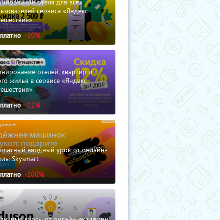
нирование отеля для всех
ьзователей сервиса «Яндекс
тешествия»
сплатно
-10%
нирование отелей, квартир и
го жилья в сервисе «Яндекс
тешествия»
сплатно
-12%
сплатный вводный урок от онлайн-
олы Skysmart
сплатно
-100%
зличные курсы от онлайн-академии