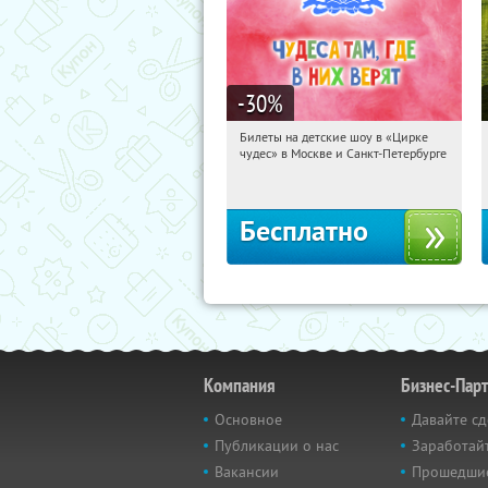
-30
%
Билеты на детские шоу в «Цирке
10:20:22
Получили:
3285
чудес» в Москве и Санкт-Петербурге
Бесплатно
Компания
Бизнес-Пар
Основное
Давайте сд
Публикации о нас
Заработайт
Вакансии
Прошедши