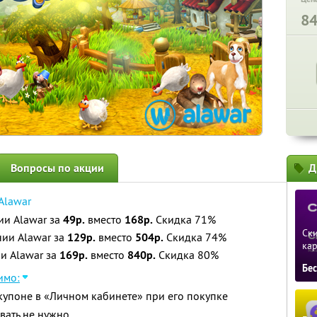
8
Вопросы по акции
Д
Alawar
ии Alawar за
49р.
вместо
168р.
Скидка 71%
Ски
ии Alawar за
129р.
вместо
504р.
Скидка 74%
ка
и Alawar за
169р.
вместо
840р.
Скидка 80%
Бе
имо:
купоне в «Личном кабинете» при его покупке
вать не нужно