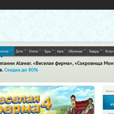
127
54
22
16
9
47
30
ечения
Дети
Отели
Туры
Авто
Обучение
Товары
Услуг
пании Alawar. «Веселая ферма», «Сокровища Мон
в.
Скидка до 80%
Купил
о
Цена