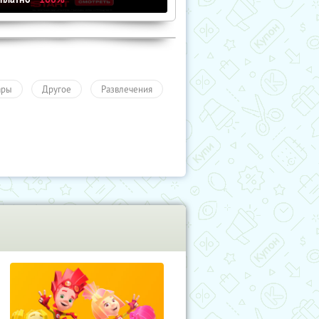
ары
Другое
Развлечения