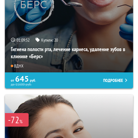
01:09:51
Купили:
20
Гигиена полости рта, лечение кариеса, удаление зубов в
клинике «Берс»
ВДНХ
645
ПОДРОБНЕЕ
от
руб.
до
11600
руб.
-72
%