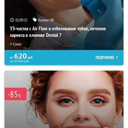
01:09:51
Купили:
80
УЗ-чистка с Air Flow и отбеливание зубов, лечение
кариеса в клинике Dental 7
Сокол
620
ПОДРОБНЕЕ
от
руб.
до
17900
руб.
-85
%