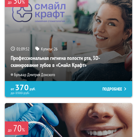
30
%
до
01:09:51
Купили:
26
Профессиональная гигиена полости рта, 3D-
сканирование зубов в «Смайл Крафт»
Бульвар Дмитрия Донского
370
ПОДРОБНЕЕ
от
руб.
до
3900
руб.
70
%
до