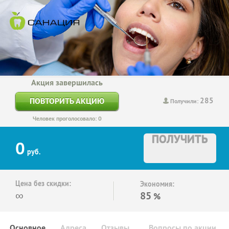
Акция завершилась
285
ПОВТОРИТЬ АКЦИЮ
Получили:
Человек проголосовало: 0
ПОЛУЧИТЬ
0
руб.
Цена без скидки:
Экономия:
∞
85
%
Основное
Адреса
Отзывы
Вопросы по акции