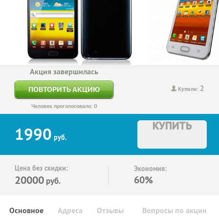
Акция завершилась
2
ПОВТОРИТЬ АКЦИЮ
Купили:
Человек проголосовало: 0
КУПИТЬ
1990
руб.
Цена без скидки:
Экономия:
20000
60%
руб.
Основное
Адреса
Отзывы
Вопросы по акции