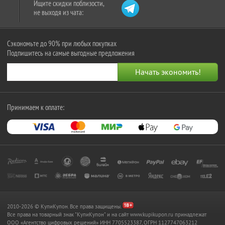
Ищите скидки поблизости,
не выходя из чата:
Сэкономьте до 90% при любых покупках
Подпишитесь на самые выгодные предложения
Принимаем к оплате:
2010-2026 © КупиКупон. Все права защищены.
Все права на товарный знак "КупиКупон" и на сайт www.kupikupon.ru принадлежат
OOO «Агентство цифровых решений» ИНН 7705523387, ОГРН 1127747063212