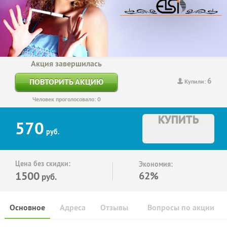
Акция завершилась
6
ПОВТОРИТЬ АКЦИЮ
Купили:
Человек проголосовало: 0
КУПИТЬ
570
руб.
Цена без скидки:
Экономия:
1500
62%
руб.
Основное
Адреса
Отзывы
Вопросы по акции