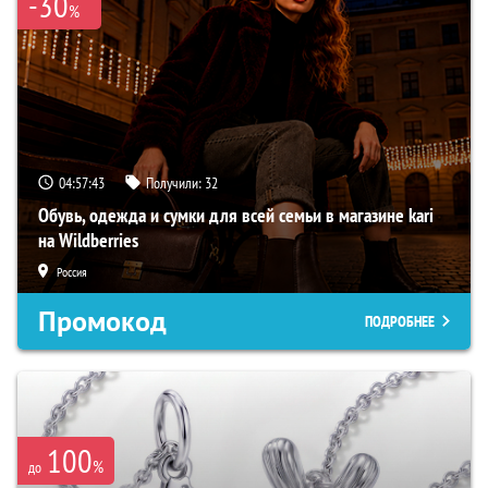
-30
%
04:57:42
Получили:
32
Обувь, одежда и сумки для всей семьи в магазине kari
на Wildberries
Россия
Промокод
ПОДРОБНЕЕ
100
%
до