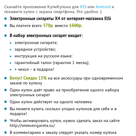
Скачайте приложение КупиКупона для
IOS
или
Android
и
покажите купон с экрана смартфона. Это удобно :)
Электронные сигареты Х4 от интернет-магазина ElSi
Вы платите всего
570р.
вместо
1500
р.
В набор электронных сигарет входит:
электронная сигарета;
зарядное устройство;
инструкция на русском языке;
гарантийный талон (гарантия 1 месяц);
+ чехол – в подарок!
Бонус! Скидка 15%
на все аксессуары при одновременном
заказе по купону
Один купон даёт право на приобретение одного набора
электронных сигарет
Один купон действует на одного человека
Вы можете купить сколько угодно купонов для себя и в
подарок!
Чтобы активировать купон, нужно сделать заказ на сайте
http://www.esigareta.su/
В комментариях к заказу следует указать номер купона