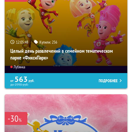
12:05:47
Купили:
256
Целый день развлечений в семейном тематическом
парке «ФиксиПарк»
Лубянка
563
ПОДРОБНЕЕ
от
руб.
до
2990
руб.
-30
%