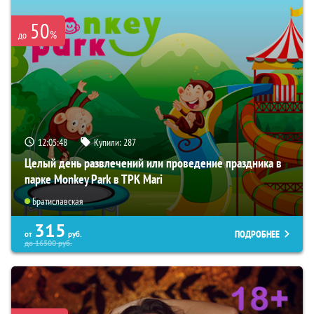
50
%
до
12:05:47
Купили:
287
Целый день развлечений или проведение праздника в
парке Monkey Park в ТРК Mari
Братиславская
315
ПОДРОБНЕЕ
от
руб.
до
16500
руб.