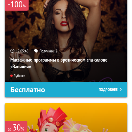
-100
%
12:05:47
Получили:
2
Массажные программы в эротическом спа-салоне
«Ванилия»
Лубянка
Бесплатно
ПОДРОБНЕЕ
30
%
до