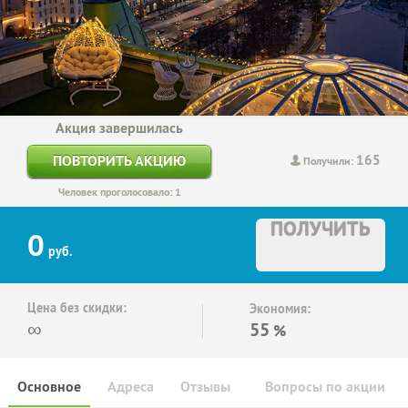
Акция завершилась
165
ПОВТОРИТЬ АКЦИЮ
Получили:
Человек проголосовало: 1
ПОЛУЧИТЬ
0
руб.
Цена без скидки:
Экономия:
∞
55
%
Основное
Адреса
Отзывы
Вопросы по акции