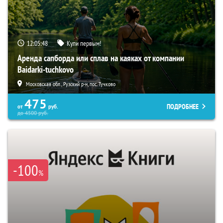
12:05:47
Купи первым!
Аренда сапборда или сплав на каяках от компании
Baidarki-tuchkovo
Московская обл., Рузский р-н, пос. Тучково
475
ПОДРОБНЕЕ
от
руб.
до
4500
руб.
-100
%