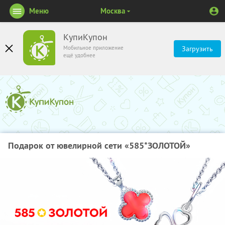
Меню
Москва
КупиКупон
Мобильное приложение
Загрузить
ещё удобнее
Подарок от ювелирной сети «585*ЗОЛОТОЙ»