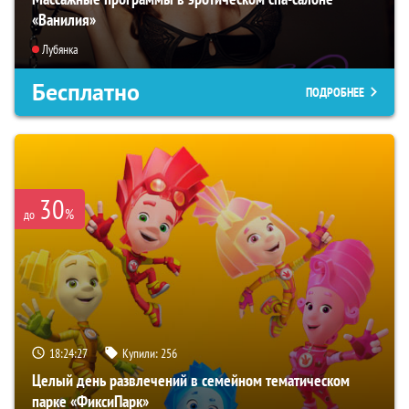
«Ванилия»
Лубянка
Бесплатно
ПОДРОБНЕЕ
30
%
до
18:24:26
Купили:
256
Целый день развлечений в семейном тематическом
парке «ФиксиПарк»