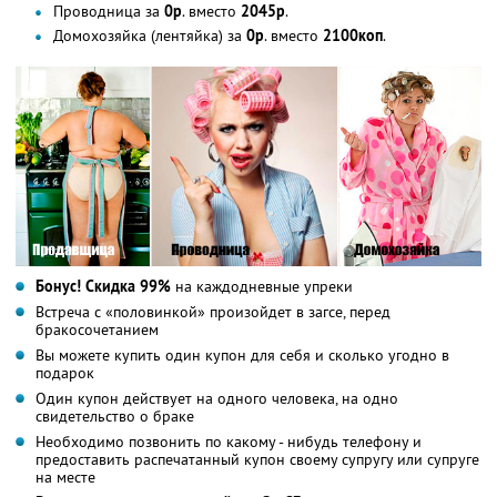
Проводница за
0р
. вместо
2045р
.
Домохозяйка (лентяйка) за
0р
. вместо
2100коп
.
Бонус! Скидка 99%
на каждодневные упреки
Встреча с «половинкой» произойдет в загсе, перед
бракосочетанием
Вы можете купить один купон для себя и сколько угодно в
подарок
Один купон действует на одного человека, на одно
свидетельство о браке
Необходимо позвонить по какому - нибудь телефону и
предоставить распечатанный купон своему супругу или супруге
на месте