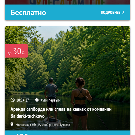
Бесплатно
ПОДРОБНЕЕ
30
%
до
18:24:26
Купи первым!
Аренда сапборда или сплав на каяках от компании
Baidarki-tuchkovo
Московская обл., Рузский р-н, пос. Тучково