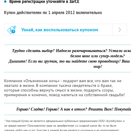
Время регистрации уточняйте в ЗагСЕ
Купон действителен по 1 апреля 2012 включительно
Узнай, как воспользоваться купоном
Трудно сделать выбор? Надоело разочаровываться? Устали иск
белом коне или супер-модель?
Дышите! Если вы грузчик, то вы найдете свою проводницу! Ваш в
мир!
Компания «Опьяненная ночь» - подарит вам все, что вам так не
хватало в жизни. В компании тысяча свидетельств о браке,
которые способны вернуть смысл в жизни, подарить ссоры,
примирения и конечно, повод напиться на собственной свадьбе!
Горько! Сладко! Горько! А как в итоге? Решать Вам! Покупай
* Настоящий Купон не является официальным публичным предложением ООО «КупиКупон» и
не предоставляет Пользователю прав на приобретение со скидкой каких бы то ни было
товаров, работ или услуг. Участие в данной Акции является шуточным и не подразумевает