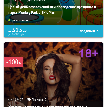
Целый день развлечений или проведение праздника в
парке Monkey Park в ТРК Mari
Братиславская
315
ПОДРОБНЕЕ
от
руб.
до
16500
руб.
-100
%
18:24:26
Получили:
2
Массажные программы в эротическом спа-салоне