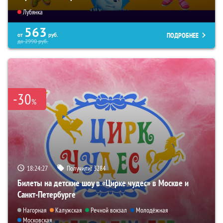
Лубянка
563
ПОДРОБНЕЕ
от
руб.
до
2990
руб.
-30
%
18:24:26
Получили:
3284
Билеты на детские шоу в «Цирке чудес» в Москве и
Санкт-Петербурге
Нагорная
Калужская
Речной вокзал
Молодёжная
Московская