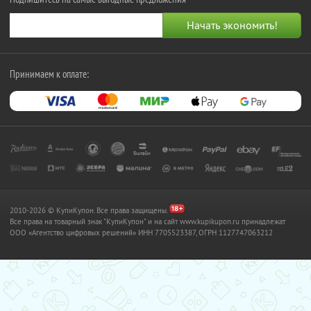
Принимаем к оплате:
2010-2026 © КупиКупон. Все права защищены.
Все права на товарный знак "КупиКупон" и на сайт www.kupikupon.ru принадлежат
OOO «Агентство цифровых решений» ИНН 7705523387, ОГРН 1127747063212