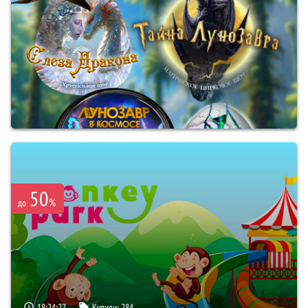
50
%
до
18:24:26
Купили:
284