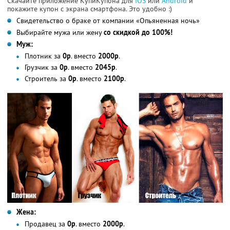
Скачайте приложение КупиКупона для
IOS
или
Android
и
покажите купон с экрана смартфона. Это удобно :)
Свидетельство о браке от компании «Опьяненная ночь»
Выбирайте мужа или жену
со скидкой до 100%!
Муж:
Плотник за
0р
. вместо
2000р
.
Грузчик за
0р
. вместо
2045р
.
Строитель за
0р
. вместо
2100р
.
Жена:
Продавец за
0р
. вместо
2000р
.