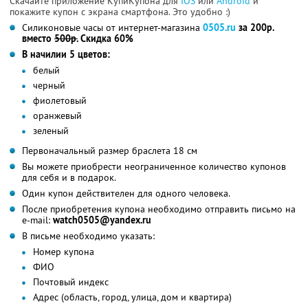
Скачайте приложение КупиКупона для
IOS
или
Android
и
покажите купон с экрана смартфона. Это удобно :)
Силиконовые часы от интернет-магазина
0505.ru
за 200р.
вместо
500р.
Скидка 60%
В начилии 5 цветов:
белый
черный
фиолетовый
оранжевый
зеленый
Первоначальный размер браслета 18 см
Вы можете приобрести неограниченное количество купонов
для себя и в подарок.
Один купон действителен для одного человека.
После приобретения купона необходимо отправить письмо на
e-mail:
watch0505@yandex.ru
В письме необходимо указать:
Номер купона
ФИО
Почтовый индекс
Адрес (область, город, улица, дом и квартира)