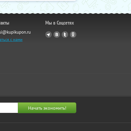
такты
Мы в Соцсетях
si@kupikupon.ru
аться с нами