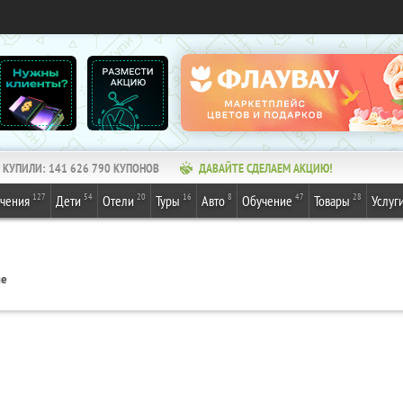
КУПИЛИ:
141 626 790
КУПОНОВ
ДАВАЙТЕ СДЕЛАЕМ АКЦИЮ!
127
54
20
16
8
47
28
ечения
Дети
Отели
Туры
Авто
Обучение
Товары
Услуг
пе