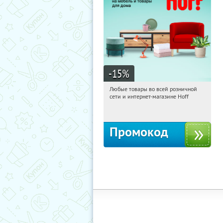
-15
%
Любые товары во всей розничной
22:27:25
Получили:
83
сети и интернет-магазине Hoff
Москва, 1-й Волоколамский проезд,
10с1
Промокод