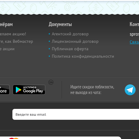
тнёрам
Документы
Кон
елаем акцию!
Агентский договор
spro
е, как Вебмастер
Лицензионный договор
Связ
е акции
Публичная оферта
Политика конфиденциальности
Ищите скидки поблизости,
не выходя из чата: