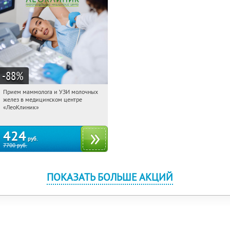
-88
%
Прием маммолога и УЗИ молочных
11:54:37
Купили:
144
желез в медицинском центре
Тверская
«ЛеоКлиник»
424
руб.
7700
руб.
ПОКАЗАТЬ БОЛЬШЕ АКЦИЙ