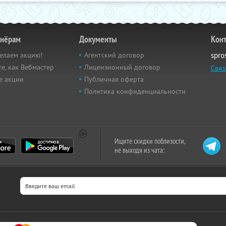
тнёрам
Документы
Кон
елаем акцию!
Агентский договор
spro
е, как Вебмастер
Лицензионный договор
Связ
е акции
Публичная оферта
Политика конфиденциальности
Ищите скидки поблизости,
не выходя из чата: