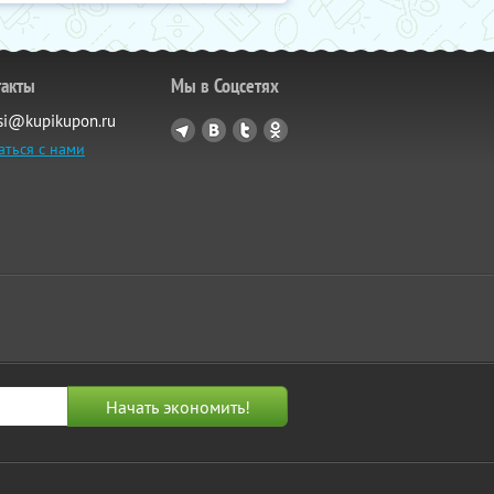
такты
Мы в Соцсетях
si@kupikupon.ru
аться с нами