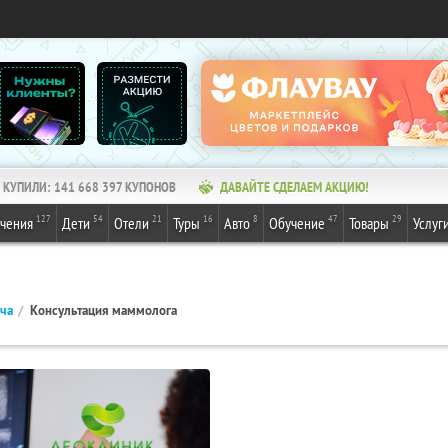
КУПИЛИ:
141 668 397
КУПОНОВ
ДАВАЙТЕ СДЕЛАЕМ АКЦИЮ!
127
54
21
16
8
47
29
ечения
Дети
Отели
Туры
Авто
Обучение
Товары
Услуг
ача
Консультация маммолога