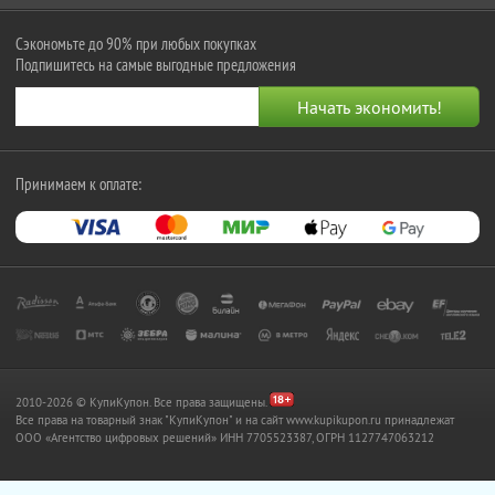
Сэкономьте до 90% при любых покупках
Подпишитесь на самые выгодные предложения
Принимаем к оплате:
2010-2026 © КупиКупон. Все права защищены.
Все права на товарный знак "КупиКупон" и на сайт www.kupikupon.ru принадлежат
OOO «Агентство цифровых решений» ИНН 7705523387, ОГРН 1127747063212