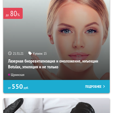
80
%
до
21:31:20
Купили:
15
Лазерная биоревитализация и омоложение, инъекции
Botulax, эпиляция и не только
Щукинская
550
ПОДРОБНЕЕ
от
руб.