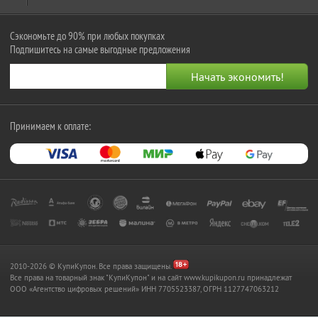
Сэкономьте до 90% при любых покупках
Подпишитесь на самые выгодные предложения
Принимаем к оплате:
2010-2026 © КупиКупон. Все права защищены.
Все права на товарный знак "КупиКупон" и на сайт www.kupikupon.ru принадлежат
OOO «Агентство цифровых решений» ИНН 7705523387, ОГРН 1127747063212