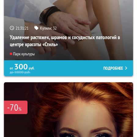
21:31:20
Купили:
32
Удаление растяжек, шрамов и сосудистых патологий в
центре красоты «Стиль»
Парк культуры
300
ПОДРОБНЕЕ
от
руб.
до
50000
руб.
-70
%