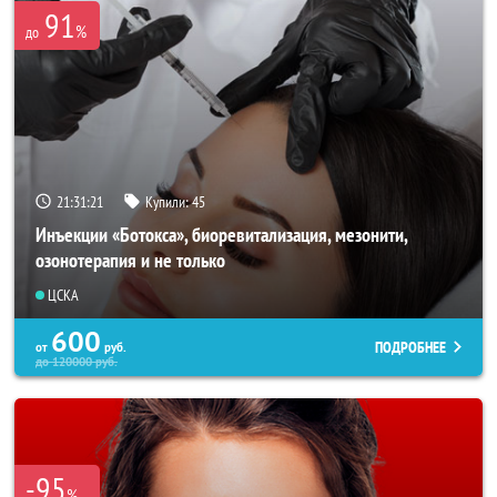
91
%
до
21:31:20
Купили:
45
Инъекции «Ботокса», биоревитализация, мезонити,
озонотерапия и не только
ЦСКА
600
ПОДРОБНЕЕ
от
руб.
до
120000
руб.
-95
%