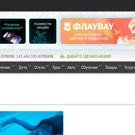
КУПИЛИ:
141 684 392
КУПОНОВ
ДАВАЙТЕ СДЕЛАЕМ АКЦИЮ!
127
54
20
16
8
47
29
ечения
Дети
Отели
Туры
Авто
Обучение
Товары
Услуг