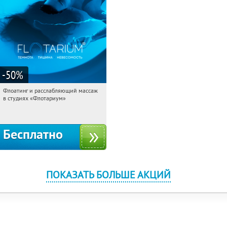
-50
%
Флоатинг и расслабляющий массаж
22:30:43
Получили:
89
в студиях «Флотариум»
Охотный ряд
Курская
Бесплатно
ПОКАЗАТЬ БОЛЬШЕ АКЦИЙ