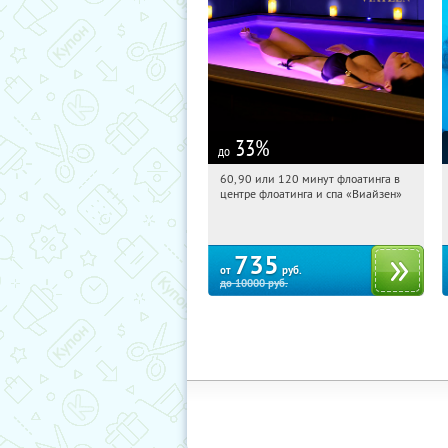
33
%
до
60, 90 или 120 минут флоатинга в
22:30:43
Купили:
6
центре флоатинга и спа «Виайзен»
Речной вокзал
735
от
руб.
до
10000
руб.