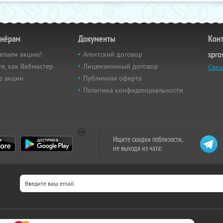
тнёрам
Документы
Кон
елаем акцию!
Агентский договор
spro
е, как Вебмастер
Лицензионный договор
Связ
е акции
Публичная оферта
Политика конфиденциальности
Ищите скидки поблизости,
не выходя из чата: