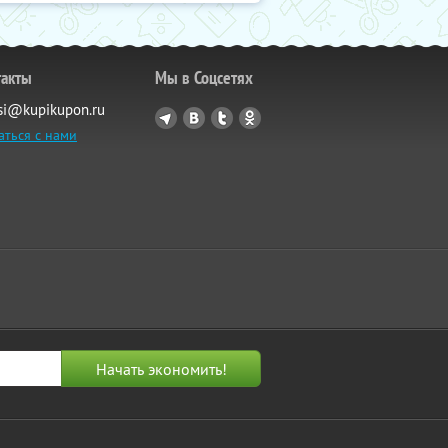
такты
Мы в Соцсетях
si@kupikupon.ru
аться с нами