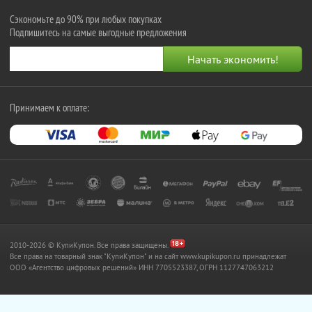
Сэкономьте до 90% при любых покупках
Подпишитесь на самые выгодные предложения
Принимаем к оплате:
2010-2026 © КупиКупон. Все права защищены.
Все права на товарный знак "КупиКупон" и на сайт www.kupikupon.ru принадлежат
OOO «Агентство цифровых решений» ИНН 7705523387, ОГРН 1127747063212