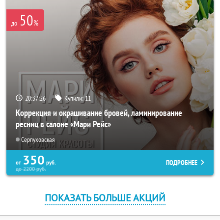
50
%
до
20:37:25
Купили:
11
Коррекция и окрашивание бровей, ламинирование
ресниц в салоне «Мари Рейс»
Серпуховская
350
ПОДРОБНЕЕ
от
руб.
до
2200
руб.
ПОКАЗАТЬ БОЛЬШЕ АКЦИЙ