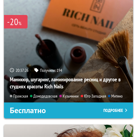
-20
%
20:37:25
Получили:
194
Маникюр, шугаринг, ламинирование ресниц и другое в
студиях красоты Rich Nails
Пражская
Домодедовская
Кузьминки
Юго-Западная
Митино
Бесплатно
ПОДРОБНЕЕ