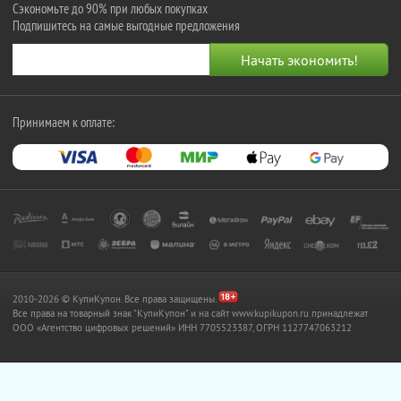
Сэкономьте до 90% при любых покупках
Подпишитесь на самые выгодные предложения
Принимаем к оплате:
2010-2026 © КупиКупон. Все права защищены.
Все права на товарный знак "КупиКупон" и на сайт www.kupikupon.ru принадлежат
OOO «Агентство цифровых решений» ИНН 7705523387, ОГРН 1127747063212