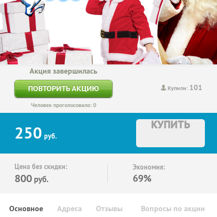
Акция завершилась
101
ПОВТОРИТЬ АКЦИЮ
Купили:
Человек проголосовало: 0
КУПИТЬ
250
руб.
Цена без скидки:
Экономия:
800
69%
руб.
Основное
Адреса
Отзывы
Вопросы по акции