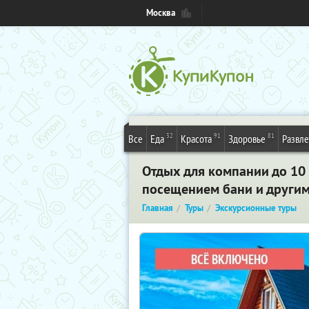
Москва
32
91
81
Все
Еда
Красота
Здоровье
Развл
Отдых для компании до 10 
посещением бани и другим
Главная
Туры
Экскурсионные туры