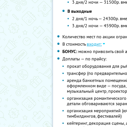
3 дня/2 ночи — 31500р. вм
В выходные
2 дня/1 ночь — 24300р. вм
3 дня/2 ночи — 45900р. вм
Количество мест по акции огра
В стоимость
входит:
БОНУС:
можно привозить свой а
Доплаты — по прайсу:
прокат оборудования для рыба
трансфер (по предварительно
аренда банкетных помещений
оформленном виде — посуда, с
музыкальный центр, проекто
организация романтического 
детали обговариваются зара
организация мероприятий (юб
тимбилдингов, фестивалей)
кейтеринг, декорация сцены,