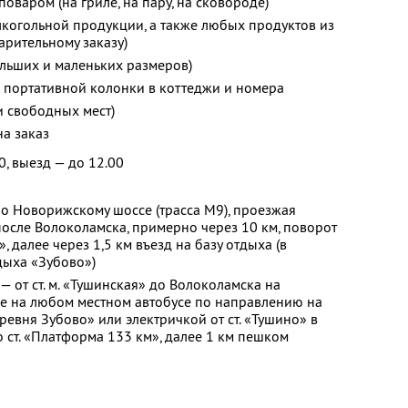
оваром (на гриле, на пару, на сковороде)
лкогольной продукции, а также любых продуктов из
арительному заказу)
льших и маленьких размеров)
 портативной колонки в коттеджи и номера
и свободных мест)
на заказ
0, выезд — до 12.00
о Новорижскому шоссе (трасса М9), проезжая
осле Волоколамска, примерно через 10 км, поворот
, далее через 1,5 км въезд на базу отдыха (в
дыха «Зубово»)
 от ст. м. «Тушинская» до Волоколамска на
ее на любом местном автобусе по направлению на
евня Зубово» или электричкой от ст. «Тушино» в
ст. «Платформа 133 км», далее 1 км пешком