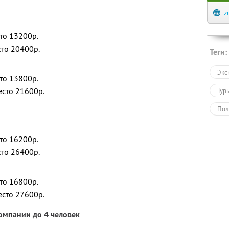
z
сто 13200р.
сто 20400р.
Теги:
Экс
сто 13800р.
есто 21600р.
Тур
Пол
сто 16200р.
сто 26400р.
сто 16800р.
есто 27600р.
омпании до 4 человек