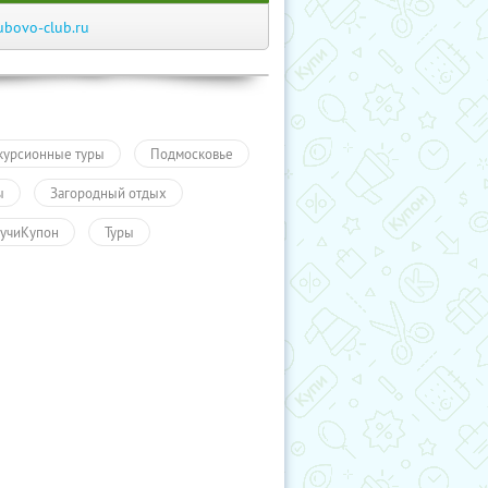
ubovo-club.ru
курсионные туры
Подмосковье
ы
Загородный отдых
учиКупон
Туры