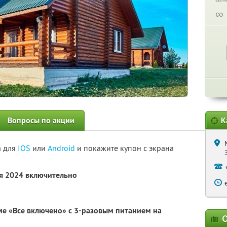
∞
Вопросы по акции
К
а для
IOS
или
Android
и покажите купон с экрана
ря 2024 включительно
ме «Все включено» с 3-разовым питанием на
О