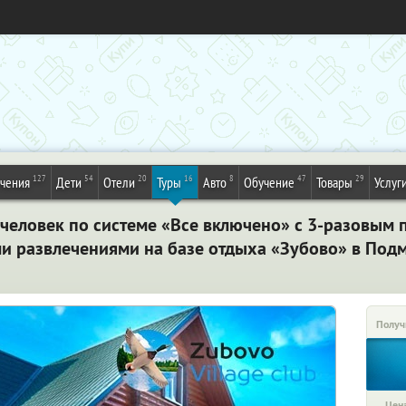
127
54
20
16
8
47
29
ечения
Дети
Отели
Туры
Авто
Обучение
Товары
Услуг
человек по системе «Все включено» с 3-разовым 
и развлечениями на базе отдыха «Зубово» в Под
Получ
Цена