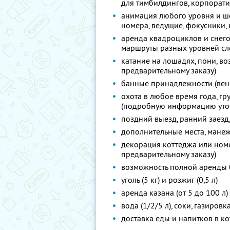
для тимбилдингов, корпорат
анимация любого уровня и ш
номера, ведущие, фокусники, 
аренда квадроциклов и снег
маршруты разных уровней сло
катание на лошадях, пони, во
предварительному заказу)
банные принадлежности (вени
охота в любое время года, 
(подробную информацию уточ
поздний выезд, ранний заезд
дополнительные места, манеж
декорация коттеджа или номе
предварительному заказу)
возможность полной аренды 
уголь (5 кг) и розжиг (0,5 л)
аренда казана (от 5 до 100 л)
вода (1/2/5 л), соки, газиров
доставка еды и напитков в к