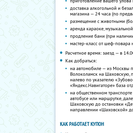
приготовление вашего улова п
доставка алкогольной и беза
магазина — 24 часа (по предв
размещение с животными (бо
аренда караоке, музыкальной
продление бани (при наличи
мастер-класс от шеф-повара 
Расчетное время: заезд — в 14.0
Как добраться:
на автомобиле — из Москвы п
Волоколамск на Шаховскую, п
налево по указателю «Зубово»
«Яндекс.Навигаторе» база от
на общественном транспорте —
автобусе или маршрутке, дал
Шаховскую до остановки «Дер
направлении «Шаховской» до 
КАК РАБОТАЕТ КУПОН