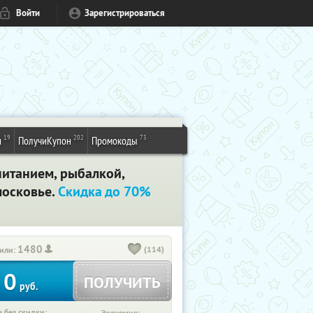
Войти
Зарегистрироваться
19
202
73
и
ПолучиКупон
Промокоды
питанием, рыбалкой,
московье.
Скидка до 70%
1480
(114)
или:
0
ПОЛУЧИТЬ
руб.
 без скидки: