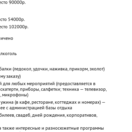
есто 90000р.
есто 54000р.
есто 102000р.
ничено
лкоголь
лки (ледокол, удочки, наживка, прикорм, эхолот)
му заказу)
 для любых мероприятий (предоставляется в
катерти, приборы, салфетки; техника — телевизор,
р, микрофоны)
ужина (в кафе, ресторане, коттеджах и номерах) —
нее с администрацией базы отдыха
илеев, свадеб, дней рождения, корпоративов,
 а также интересные и разносюжетные программы