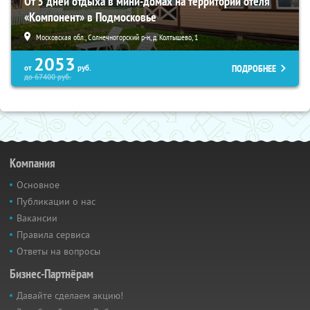
От 3 дней отдыха в мини-домах на территории отеля
«Компонент» в Подмосковье
Московская обл., Солнечногорский р-н, д. Колтышево, 1
2053
ПОДРОБНЕЕ
от
руб.
до
67400
руб.
Компания
Основное
Публикации о нас
Вакансии
Правила сервиса
Ответы на вопросы
Бизнес-Партнёрам
Давайте сделаем акцию!