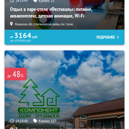
14:19:47
Купили:
23
Отдых в парк-отеле «Фестиваль»: питание,
аквакомплекс, детская анимация, Wi-Fi
Рязанская обл., Клепиковский район, пос. Чулис
3164
ПОДРОБНЕЕ
от
руб.
до
107880
руб.
48
%
до
14:19:47
Купили:
117