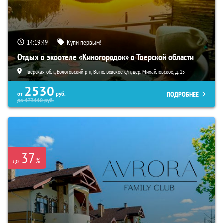
14:19:47
Купи первым!
Отдых в экоотеле «Киногородок» в Тверской области
Тверская обл., Бологовский р-н, Выползовское с/п, дер. Михайловское, д. 15
2530
ПОДРОБНЕЕ
от
руб.
до
173110
руб.
37
%
до