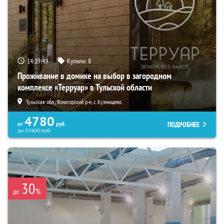
14:19:47
Купили:
8
Проживание в домике на выбор в загородном
комплексе «Терруар» в Тульской области
Тульская обл., Ясногорский р-н, с. Кузмищево
4780
ПОДРОБНЕЕ
от
руб.
до
57400
руб.
30
%
до