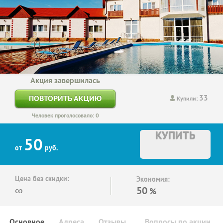
Акция завершилась
33
ПОВТОРИТЬ АКЦИЮ
Купили:
Человек проголосовало: 0
КУПИТЬ
50
от
руб.
Цена без скидки:
Экономия:
∞
50
%
Основное
Адреса
Отзывы
Вопросы по акции