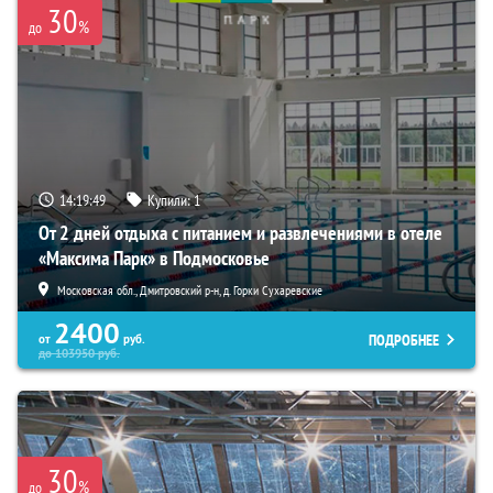
30
%
до
14:19:47
Купили:
1
От 2 дней отдыха с питанием и развлечениями в отеле
«Максима Парк» в Подмосковье
Московская обл., Дмитровский р-н, д. Горки Сухаревские
2400
ПОДРОБНЕЕ
от
руб.
до
103950
руб.
30
%
до