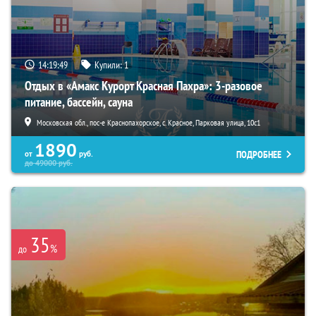
14:19:47
Купили:
1
Отдых в «Амакс Курорт ‎Красная Пахра»: 3-разовое
питание, бассейн, сауна
Московская обл., пос-е Краснопахорское, с. Красное, Парковая улица, 10с1
1890
ПОДРОБНЕЕ
от
руб.
до
49000
руб.
35
%
до