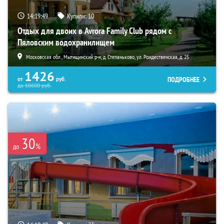
14:19:47
Купили:
10
Отдых для двоих в Avrora Family Club рядом с
Пяловским водохранилищем
Московская обл., Мытищинский р-н, д. Степаньково, ул. Рождественская, д. 25
1426
ПОДРОБНЕЕ
от
руб.
до
60600
руб.
30
%
до