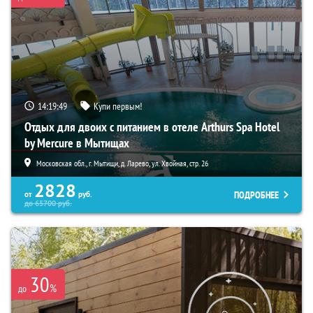
14:19:47
Купи первым!
Отдых для двоих с питанием в отеле Arthurs Spa Hotel
by Mercure в Мытищах
Московская обл., г. Мытищи, д. Ларево, ул. Хвойная, стр. 26
2828
ПОДРОБНЕЕ
от
руб.
до
65700
руб.
30
%
до