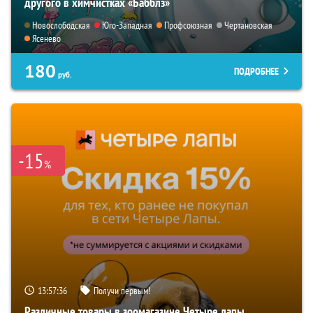
другого в химчистках «Бабблз»
Новослободская
Юго-Западная
Профсоюзная
Чертановская
Ясенево
180
ПОДРОБНЕЕ
руб.
-15
%
13:57:35
Получи первым!
Различные товары в зоомагазине Четыре лапы