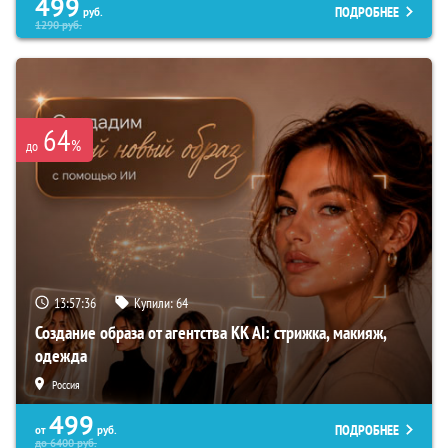
499
ПОДРОБНЕЕ
руб.
1290
руб.
64
%
до
13:57:35
Купили:
64
Создание образа от агентства KK AI: стрижка, макияж,
одежда
Россия
499
ПОДРОБНЕЕ
от
руб.
до
6400
руб.