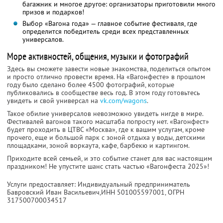
багажник и многое другое: организаторы приготовили много
призов и подарков!
Выбор «Вагона года» — главное событие фестиваля, где
определится победитель среди всех представленных
универсалов.
Море активностей, общения, музыки и фотографий
Здесь вы сможете завести новые знакомства, поделиться опытом
и просто отлично провести время. На «Вагонфесте» в прошлом
году было сделано более 4500 фотографий, которые
публиковались в сообществе весь год. В этом году готовьтесь
увидеть и свой универсал на
vk.com/wagons
.
Такое обилие универсалов невозможно увидеть нигде в мире.
Фестивалей вагонов такого масштаба попросту нет. «Вагонфест»
будет проходить в ЦТВС «Москва», где к вашим услугам, кроме
прочего, еще и большой парк с зоной отдыха у воды, детскими
площадками, зоной воркаута, кафе, барбекю и картингом.
Приходите всей семьей, и это событие станет для вас настоящим
праздником! Не упустите шанс стать частью «Вагонфеста 2025»!
Услуги предоставляет: Индивидуальный предприниматель
Бавровский Иван Васильевич,
ИНН 501005597001
, ОГРН
317500700034517