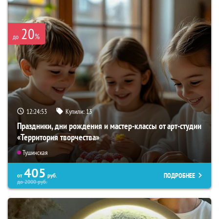
20
%
до
12:24:51
Купили:
13
Праздники, дни рождения и мастер-классы от арт-студии
«Территория творчества»
Тушинская
405
ПОДРОБНЕЕ
от
руб.
до
2000
руб.