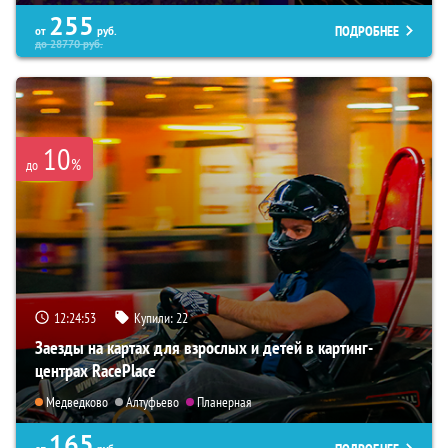
255
ПОДРОБНЕЕ
от
руб.
до
28770
руб.
10
%
до
12:24:51
Купили:
22
Заезды на картах для взрослых и детей в картинг-
центрах RacePlace
Медведково
Алтуфьево
Планерная
165