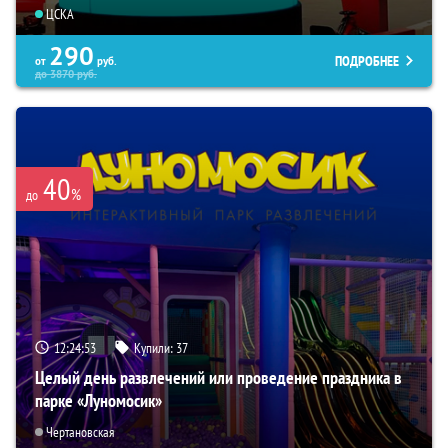
ЦСКА
290
ПОДРОБНЕЕ
от
руб.
до
3870
руб.
40
%
до
12:24:51
Купили:
37
Целый день развлечений или проведение праздника в
парке «Луномосик»
Чертановская