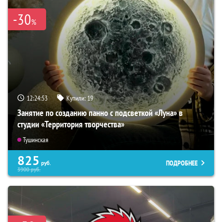
-30
%
12:24:51
Купили:
19
Занятие по созданию панно с подсветкой «Луна» в
студии «Территория творчества»
Тушинская
825
ПОДРОБНЕЕ
руб.
3900
руб.