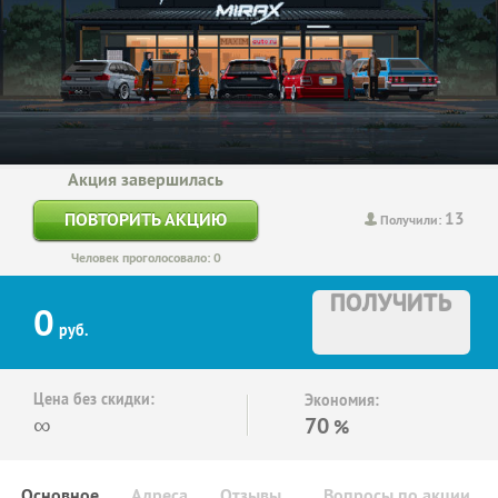
Акция завершилась
13
ПОВТОРИТЬ АКЦИЮ
Получили:
Человек проголосовало: 0
ПОЛУЧИТЬ
0
руб.
Цена без скидки:
Экономия:
∞
70
%
Основное
Адреса
Отзывы
Вопросы по акции