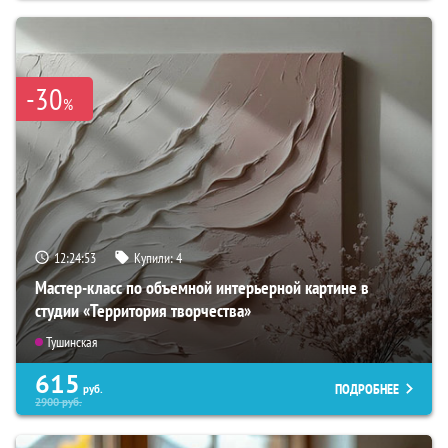
-30
%
12:24:51
Купили:
4
Мастер-класс по объемной интерьерной картине в
студии «Территория творчества»
Тушинская
615
ПОДРОБНЕЕ
руб.
2900
руб.