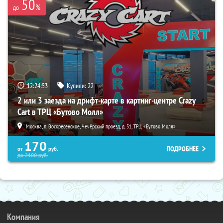
50
%
до
12:24:51
Купили:
22
2 или 3 заезда на дрифт-карте в картинг-центре Crazy
Cart в ТРЦ «Бутово Молл»
Москва, п. Воскресенское, Чечёрский проезд, д. 51, ТРЦ «Бутово Молл»
170
ПОДРОБНЕЕ
от
руб.
до
2100
руб.
Компания