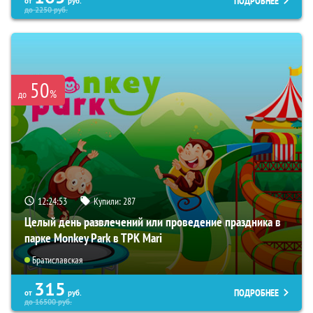
ПОДРОБНЕЕ
от
руб.
до
2250
руб.
50
%
до
12:24:51
Купили:
287
Целый день развлечений или проведение праздника в
парке Monkey Park в ТРК Mari
Братиславская
315
ПОДРОБНЕЕ
от
руб.
до
16500
руб.