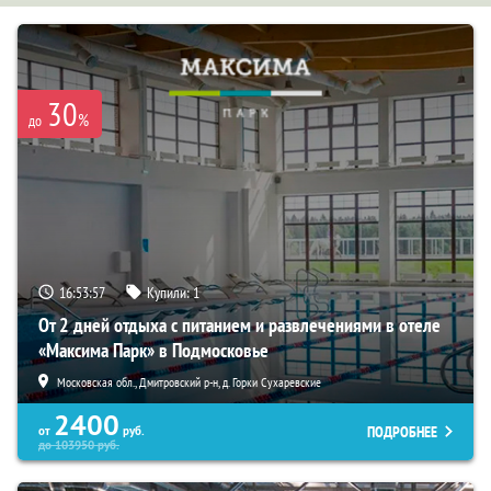
30
%
до
16:53:56
Купили:
1
От 2 дней отдыха с питанием и развлечениями в отеле
«Максима Парк» в Подмосковье
Московская обл., Дмитровский р-н, д. Горки Сухаревские
2400
ПОДРОБНЕЕ
от
руб.
до
103950
руб.