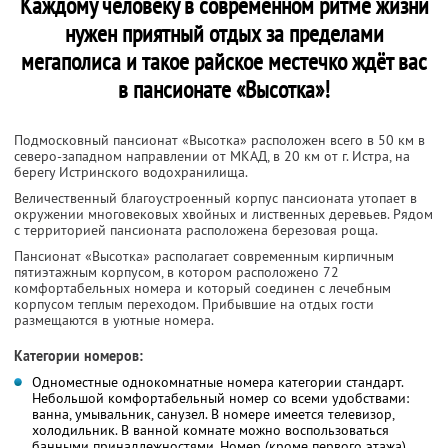
Каждому человеку в современном ритме жизни
нужен приятный отдых за пределами
мегаполиса и такое райское местечко ждёт вас
в пансионате «Высотка»!
Подмосковный пансионат «Высотка» расположен всего в 50 км в
северо-западном направлении от МКАД, в 20 км от г. Истра, на
берегу Истринского водохранилища.
Величественный благоустроенный корпус пансионата утопает в
окружении многовековых хвойных и лиственных деревьев. Рядом
с территорией пансионата расположена березовая роща.
Пансионат «Высотка» располагает современным кирпичным
пятиэтажным корпусом, в котором расположено 72
комфортабельных номера и который соединен с лечебным
корпусом теплым переходом. Прибывшие на отдых гости
размещаются в уютные номера.
Категории номеров:
Одноместные однокомнатные номера категории стандарт.
Небольшой комфортабельный номер со всеми удобствами:
ванна, умывальник, санузел. В номере имеется телевизор,
холодильник. В ванной комнате можно воспользоваться
банными принадлежностями. Номер (кроме первого этажа)