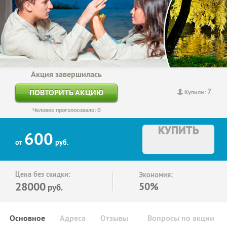
Акция завершилась
7
ПОВТОРИТЬ АКЦИЮ
Купили:
Человек проголосовало: 0
КУПИТЬ
600
от
руб.
Цена без скидки:
Экономия:
28000
50%
руб.
Основное
Адреса
Отзывы
Вопросы по акции