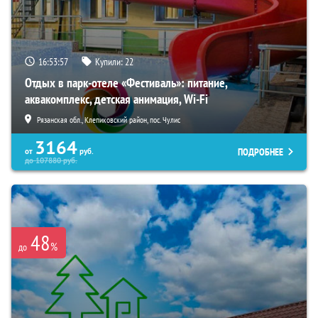
16:53:56
Купили:
22
Отдых в парк-отеле «Фестиваль»: питание,
аквакомплекс, детская анимация, Wi-Fi
Рязанская обл., Клепиковский район, пос. Чулис
3164
ПОДРОБНЕЕ
от
руб.
до
107880
руб.
48
%
до