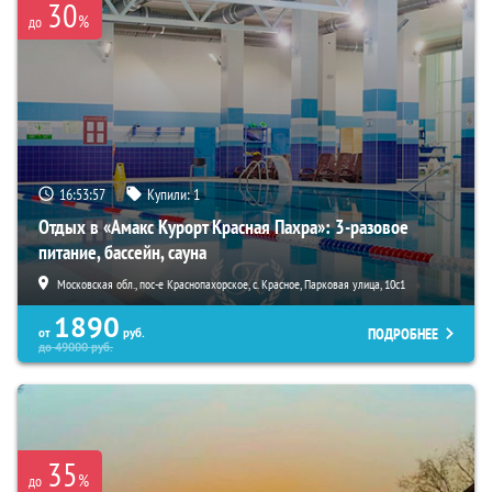
30
%
до
16:53:56
Купили:
1
Отдых в «Амакс Курорт ‎Красная Пахра»: 3-разовое
питание, бассейн, сауна
Московская обл., пос-е Краснопахорское, с. Красное, Парковая улица, 10с1
1890
ПОДРОБНЕЕ
от
руб.
до
49000
руб.
35
%
до