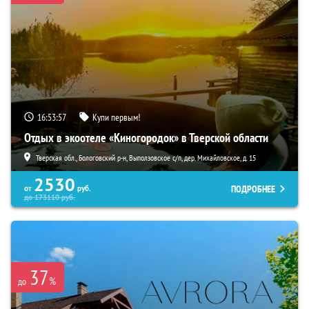
16:53:56
Купи первым!
Отдых в экоотеле «Киногородок» в Тверской области
Тверская обл., Бологовский р-н, Выползовское с/п, дер. Михайловское, д. 15
2530
ПОДРОБНЕЕ
от
руб.
до
173110
руб.
37
%
до