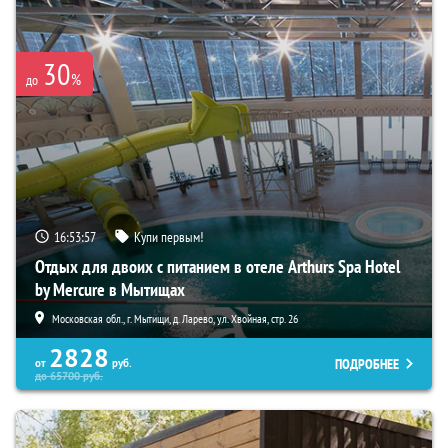
30
%
до
16:53:56
Купи первым!
Отдых для двоих с питанием в отеле Arthurs Spa Hotel
by Mercure в Мытищах
Московская обл., г. Мытищи, д. Ларево, ул. Хвойная, стр. 26
2828
ПОДРОБНЕЕ
от
руб.
до
65700
руб.