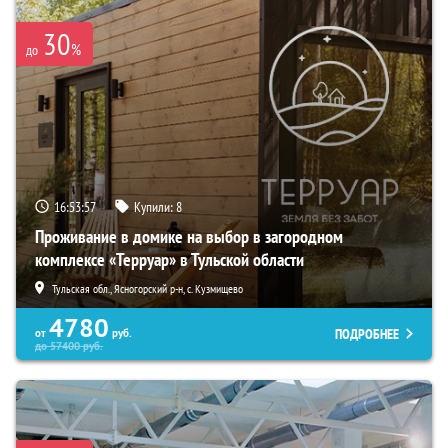
30
%
до
16:53:56
Купили:
8
Проживание в домике на выбор в загородном
комплексе «Терруар» в Тульской области
Тульская обл., Ясногорский р-н, с. Кузмищево
4780
ПОДРОБНЕЕ
от
руб.
до
57400
руб.