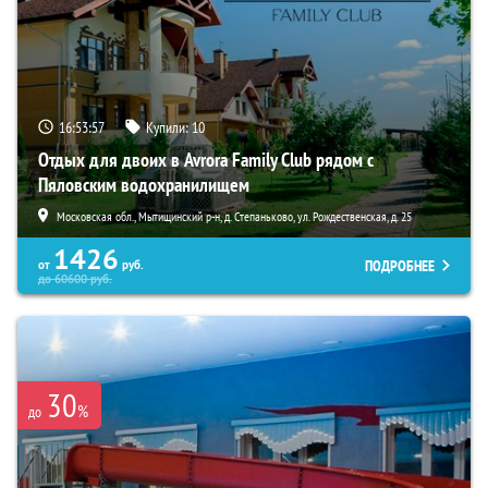
16:53:56
Купили:
10
Отдых для двоих в Avrora Family Club рядом с
Пяловским водохранилищем
Московская обл., Мытищинский р-н, д. Степаньково, ул. Рождественская, д. 25
1426
ПОДРОБНЕЕ
от
руб.
до
60600
руб.
30
%
до