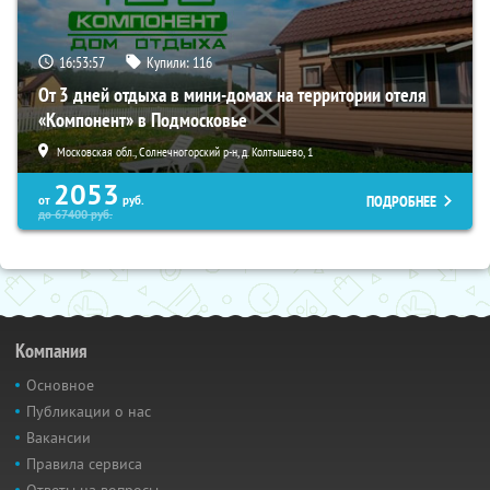
16:53:56
Купили:
116
От 3 дней отдыха в мини-домах на территории отеля
«Компонент» в Подмосковье
Московская обл., Солнечногорский р-н, д. Колтышево, 1
2053
ПОДРОБНЕЕ
от
руб.
до
67400
руб.
Компания
Основное
Публикации о нас
Вакансии
Правила сервиса
Ответы на вопросы