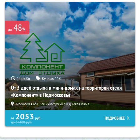
48
%
до
14:05:04
Купили:
118
От 3 дней отдыха в мини-домах на территории отеля
«Компонент» в Подмосковье
Московская обл., Солнечногорский р-н, д. Колтышево, 1
2053
ПОДРОБНЕЕ
от
руб.
до
67400
руб.