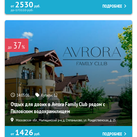
2530
ПОДРОБНЕЕ
от
руб.
до
173110
руб.
37
%
до
14:05:04
Купили:
12
Отдых для двоих в Avrora Family Club рядом с
Пяловским водохранилищем
Московская обл., Мытищинский р-н, д. Степаньково, ул. Рождественская, д. 25
1426
ПОДРОБНЕЕ
от
руб.