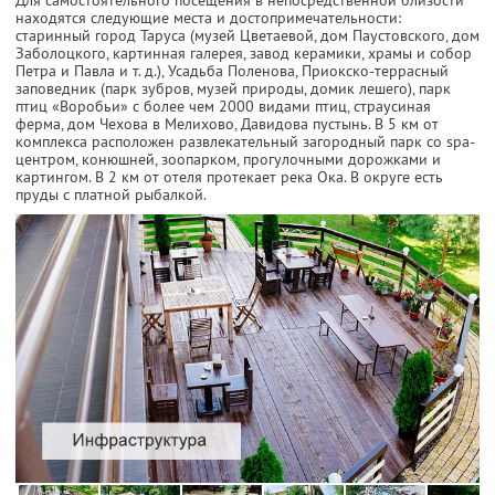
Для самостоятельного посещения в непосредственной близости
находятся следующие места и достопримечательности:
старинный город Таруса (музей Цветаевой, дом Паустовского, дом
Заболоцкого, картинная галерея, завод керамики, храмы и собор
Петра и Павла и т. д.), Усадьба Поленова, Приокско-террасный
заповедник (парк зубров, музей природы, домик лешего), парк
птиц «Воробьи» с более чем 2000 видами птиц, страусиная
ферма, дом Чехова в Мелихово, Давидова пустынь. В 5 км от
комплекса расположен развлекательный загородный парк со spa-
центром, конюшней, зоопарком, прогулочными дорожками и
картингом. В 2 км от отеля протекает река Ока. В округе есть
пруды с платной рыбалкой.