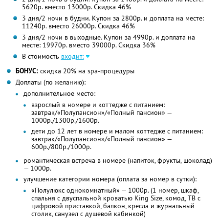
5620р. вместо 13000р. Скидка 46%
3 дня/2 ночи в будни. Купон за 2800р. и доплата на месте:
11240р. вместо 26000р. Скидка 46%
3 дня/2 ночи в выходные. Купон за 4990р. и доплата на
месте: 19970р. вместо 39000р. Скидка 36%
В стоимость
входит:
БОНУС:
скидка 20% на spa-процедуры
Доплаты (по желанию):
дополнительное место:
взрослый в номере и коттедже с питанием:
завтрак/«Полупансион»/«Полный пансион» —
1000р./1300р./1600р.
дети до 12 лет в номере и малом коттедже с питанием:
завтрак/«Полупансион»/«Полный пансион» —
600р./800р./1000р.
романтическая встреча в номере (напиток, фрукты, шоколад)
— 1000р.
улучшение категории номера (оплата за номер в сутки):
«Полулюкс однокомнатный» — 1000р. (1 номер, шкаф,
спальня с двуспальной кроватью King Size, комод, ТВ с
цифровой приставкой, балкон, кресла и журнальный
столик, санузел с душевой кабинкой)