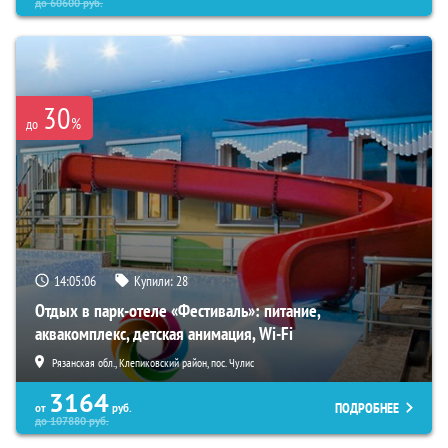
до
60600
руб.
30
%
до
14:05:04
Купили:
28
Отдых в парк-отеле «Фестиваль»: питание,
аквакомплекс, детская анимация, Wi-Fi
Рязанская обл., Клепиковский район, пос. Чулис
3164
ПОДРОБНЕЕ
от
руб.
до
107880
руб.