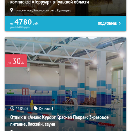
комплексе «Терруар» в Тульской области
Тульская обл., Ясногорский р-н, с. Кузмищево
4780
ПОДРОБНЕЕ
от
руб.
до
57400
руб.
30
%
до
14:05:04
Купили:
1
Отдых в «Амакс Курорт ‎Красная Пахра»: 3-разовое
питание, бассейн, сауна