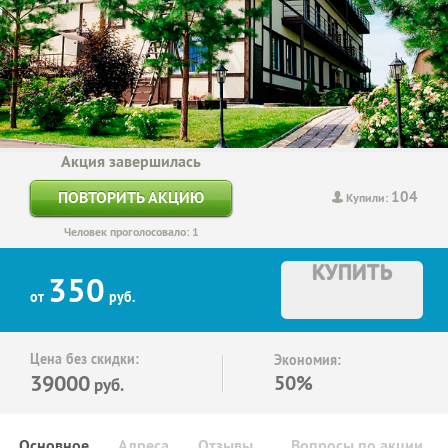
Акция завершилась
104
ПОВТОРИТЬ АКЦИЮ
Купили:
Человек проголосовало: 1
КУПИТЬ
350
от
руб.
Цена без скидки:
Экономия:
39000
50%
руб.
Основное
Адреса
Отзывы
Вопросы по акции