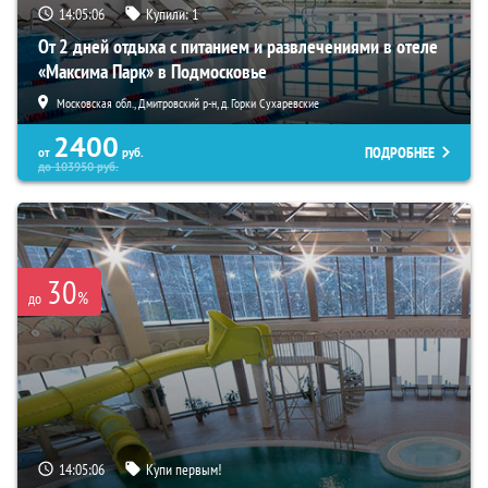
14:05:04
Купили:
1
От 2 дней отдыха с питанием и развлечениями в отеле
«Максима Парк» в Подмосковье
Московская обл., Дмитровский р-н, д. Горки Сухаревские
2400
ПОДРОБНЕЕ
от
руб.
до
103950
руб.
30
%
до
14:05:04
Купи первым!