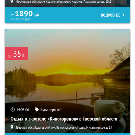
Московская обл., пос-е Краснопахорское, с. Красное, Парковая улица, 10с1
1890
ПОДРОБНЕЕ
от
руб.
до
49000
руб.
35
%
до
14:05:04
Купи первым!
Отдых в экоотеле «Киногородок» в Тверской области
Тверская обл., Бологовский р-н, Выползовское с/п, дер. Михайловское, д. 15