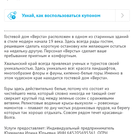
Узнай, как воспользоваться купоном
Гостевой дом «Верста» расположен в одном из старинных зданий
в стиле модерн начала 19 века. Здесь всегда рады гостям,
решившим сделать короткую остановку или желающим остаться
на недельку-другую. Персонал «Версты» сделает ваше
пребывание приятным и комфортным.
Хвалынский край всегда привлекал ученых и туристов своей
уникальностью. Здесь уникально всё: красота ландшафтов,
многообразие флоры и фауны, кипенно-белые горы. Именно в
этом чудесном крае находится гостевой дом «Верста».
Горы здесь действительно белые, потому что состоят из
чистейшего мела, который словно никогда не тающий снег
сверкает круглый год между зеленью сосен с оранжевыми
ветвями. Реликтовые водяные крысы-выхухоли — ровесницы
мамонтов — плавают по дну чистых родниковых прудов, на берегу
которых так хорошо отдыхать. Совсем рядом течет красавица-
Волга.
Услуги предоставляет: Индивидуальный предприниматель
Юхманова Ирина Юрьевна,
ИНН 645205695361
, ОГРН