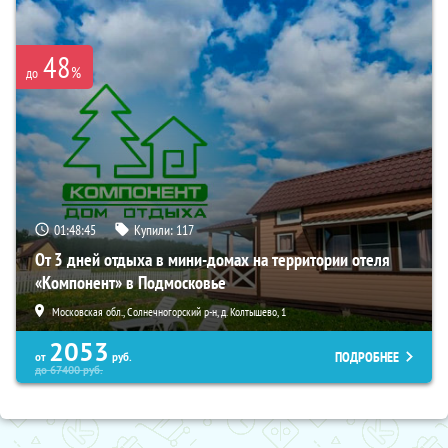
48
%
до
01:48:44
Купили:
117
От 3 дней отдыха в мини-домах на территории отеля
«Компонент» в Подмосковье
Московская обл., Солнечногорский р-н, д. Колтышево, 1
2053
ПОДРОБНЕЕ
от
руб.
до
67400
руб.