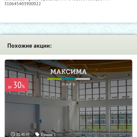
310645403900022
Похожие акции:
30
%
до
01:48:44
Купили:
1