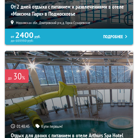
От 2 дней отдыха с питанием и развлечениями в отеле
«Максима Парк» в Подмосковье
Московская обл., Дмитровский р-н, д. Горки Сухаревские
2400
ПОДРОБНЕЕ
от
руб.
до
103950
руб.
30
%
до
01:48:44
Купи первым!
Отдых для двоих с питанием в отеле Arthurs Spa Hotel