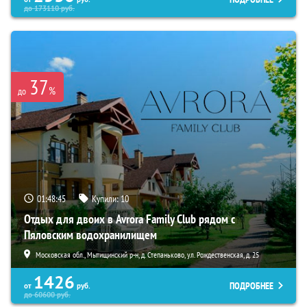
до
173110
руб.
37
%
до
01:48:44
Купили:
10
Отдых для двоих в Avrora Family Club рядом с
Пяловским водохранилищем
Московская обл., Мытищинский р-н, д. Степаньково, ул. Рождественская, д. 25
1426
ПОДРОБНЕЕ
от
руб.
до
60600
руб.