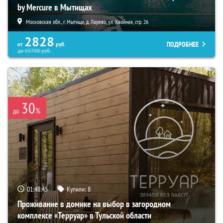
by Mercure в Мытищах
Московская обл., г. Мытищи, д. Ларево, ул. Хвойная, стр. 26
2828
ПОДРОБНЕЕ
от
руб.
до
65700
руб.
30
%
до
01:48:44
Купили:
8
Проживание в домике на выбор в загородном
комплексе «Терруар» в Тульской области