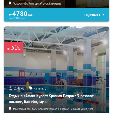
Тульская обл., Ясногорский р-н, с. Кузмищево
4780
ПОДРОБНЕЕ
от
руб.
до
57400
руб.
30
%
до
01:48:44
Купили:
1
Отдых в «Амакс Курорт ‎Красная Пахра»: 3-разовое
питание, бассейн, сауна
Московская обл., пос-е Краснопахорское, с. Красное, Парковая улица, 10с1