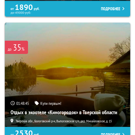
1890
ПОДРОБНЕЕ
от
руб.
до
49000
руб.
35
%
до
01:48:44
Купи первым!
Отдых в экоотеле «Киногородок» в Тверской области
Тверская обл., Бологовский р-н, Выползовское с/п, дер. Михайловское, д. 15
2530
ПОДРОБНЕЕ
от
руб.