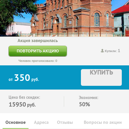
Акция завершилась
1
ПОВТОРИТЬ АКЦИЮ
Купили:
Человек проголосовало: 0
КУПИТЬ
350
от
руб.
Цена без скидки:
Экономия:
15950
50%
руб.
Основное
Адреса
Отзывы
Вопросы по акции