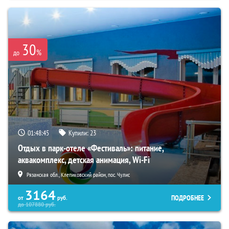
30
%
до
01:48:44
Купили:
23
Отдых в парк-отеле «Фестиваль»: питание,
аквакомплекс, детская анимация, Wi-Fi
Рязанская обл., Клепиковский район, пос. Чулис
3164
ПОДРОБНЕЕ
от
руб.
до
107880
руб.