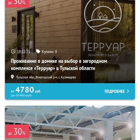
30
%
до
18:12:24
Купили:
8
Проживание в домике на выбор в загородном
комплексе «Терруар» в Тульской области
Тульская обл., Ясногорский р-н, с. Кузмищево
4780
ПОДРОБНЕЕ
от
руб.
до
57400
руб.
30
%
до