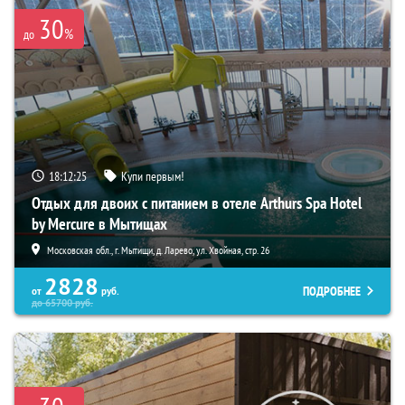
30
%
до
18:12:24
Купи первым!
Отдых для двоих с питанием в отеле Arthurs Spa Hotel
by Mercure в Мытищах
Московская обл., г. Мытищи, д. Ларево, ул. Хвойная, стр. 26
2828
ПОДРОБНЕЕ
от
руб.
до
65700
руб.