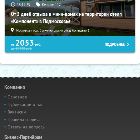
18:12:24
Купили:
117
От 3 дней отдыха в мини-домах на территории отеля
«Компонент» в Подмосковье
Московская обл., Солнечногорский р-н, д. Колтышево, 1
2053
ПОДРОБНЕЕ
от
руб.
до
67400
руб.
Компания
Основное
Публикации о нас
Вакансии
Правила сервиса
Ответы на вопросы
Бизнес-Партнёрам