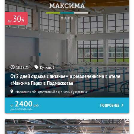
30
%
до
18:12:24
Купили:
1
От 2 дней отдыха с питанием и развлечениями в отеле
«Максима Парк» в Подмосковье
Московская обл., Дмитровский р-н, д. Горки Сухаревские
2400
ПОДРОБНЕЕ
от
руб.
до
103950
руб.