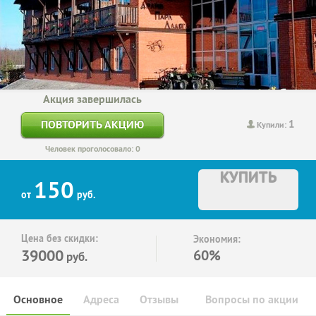
Акция завершилась
1
ПОВТОРИТЬ АКЦИЮ
Купили:
Человек проголосовало: 0
КУПИТЬ
150
от
руб.
Цена без скидки:
Экономия:
39000
60%
руб.
Основное
Адреса
Отзывы
Вопросы по акции