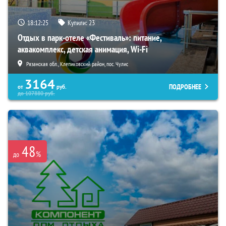
18:12:24
Купили:
23
Отдых в парк-отеле «Фестиваль»: питание,
аквакомплекс, детская анимация, Wi-Fi
Рязанская обл., Клепиковский район, пос. Чулис
3164
ПОДРОБНЕЕ
от
руб.
до
107880
руб.
48
%
до