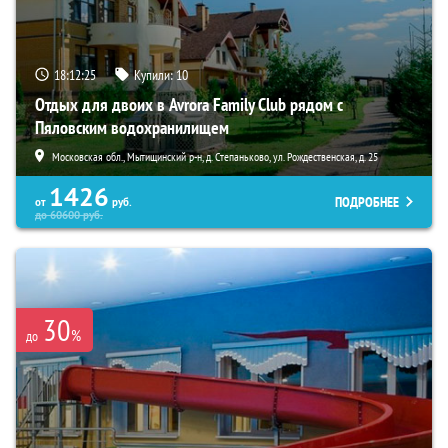
18:12:24
Купили:
10
Отдых для двоих в Avrora Family Club рядом с
Пяловским водохранилищем
Московская обл., Мытищинский р-н, д. Степаньково, ул. Рождественская, д. 25
1426
ПОДРОБНЕЕ
от
руб.
до
60600
руб.
30
%
до