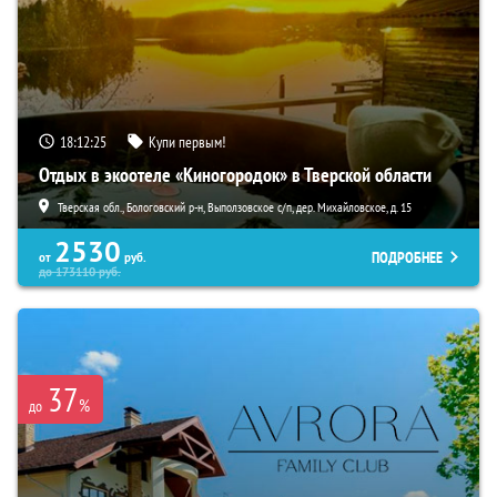
18:12:24
Купи первым!
Отдых в экоотеле «Киногородок» в Тверской области
Тверская обл., Бологовский р-н, Выползовское с/п, дер. Михайловское, д. 15
2530
ПОДРОБНЕЕ
от
руб.
до
173110
руб.
37
%
до