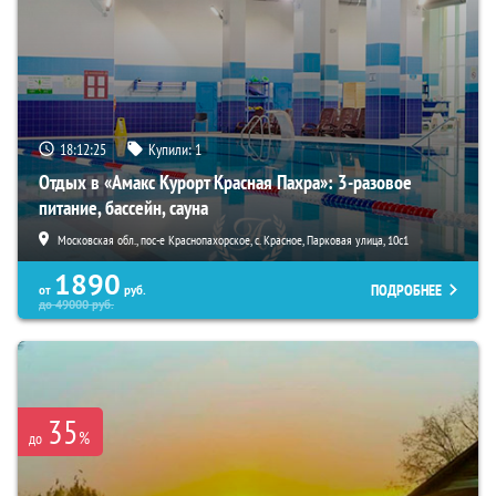
18:12:24
Купили:
1
Отдых в «Амакс Курорт ‎Красная Пахра»: 3-разовое
питание, бассейн, сауна
Московская обл., пос-е Краснопахорское, с. Красное, Парковая улица, 10с1
1890
ПОДРОБНЕЕ
от
руб.
до
49000
руб.
35
%
до