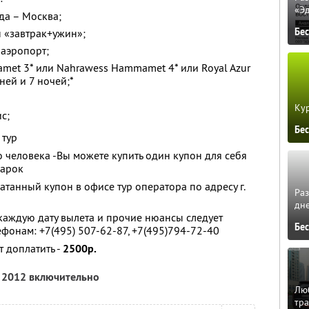
«Э
да – Москва;
Бе
 «завтрак+ужин»;
 аэропорт;
amet 3* или Nahrawess Hammamet 4* или Royal Azur
дней и 7 ночей;*
Кур
с;
Бе
 тур
о человека -Вы можете купить один купон для себя
дарок
танный купон в офисе тур оператора по адресу г.
Ра
дне
каждую дату вылета и прочие нюансы следует
Бе
лефонам: +7(495) 507-62-87, +7(495)794-72-40
т доплатить -
2500р.
я 2012 включительно
Люб
тра