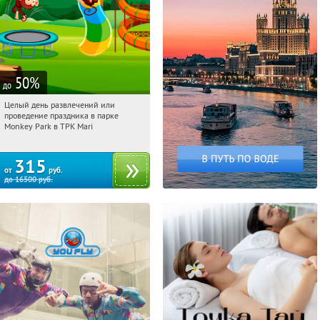
50
%
до
Целый день развлечений или
15:36:09
Купили:
284
проведение праздника в парке
Братиславская
Monkey Park в ТРК Mari
315
от
руб.
до
16500
руб.