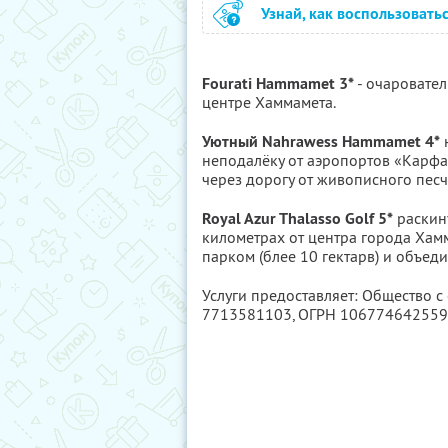
Узнай, как воспользовать
Fourati Hammamet 3*
- очаровате
центре Хаммамета.
Уютный Nahrawess Hammamet 4*
н
неподалёку от аэропортов «Карфа
через дорогу от живописного песч
Royal Azur Thalasso Golf 5*
раскину
километрах от центра города Хам
парком (блее 10 гектарв) и объед
Услуги предоставляет: Общество с
7713581103
, ОГРН 10677464255