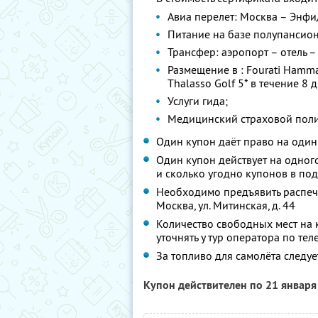
Авиа перелет: Москва – Энфи
Питание на базе полупансион
Трансфер: аэропорт – отель –
Размещение в : Fourati Hamm
Thalasso Golf 5* в течение 8 
Услуги гида;
Медицинский страховой поли
Один купон даёт право на один
Один купон действует на одног
и сколько угодно купонов в по
Необходимо предъявить распеча
Москва, ул. Митинская, д. 44
Количество свободных мест на 
уточнять у тур оператора по те
За топливо для самолёта следуе
Купон действителен по 21 январ