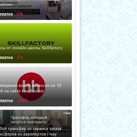
дюсон»
сплатно
-5%
сы от онлайн-школы Skillfactory
сплатно
-5%
змещение вашей вакансии на 30
й на сайте HeadHunter
сплатно
-100%
ой трансфер от сервиса заказа
нсферов из аэропортов i'way