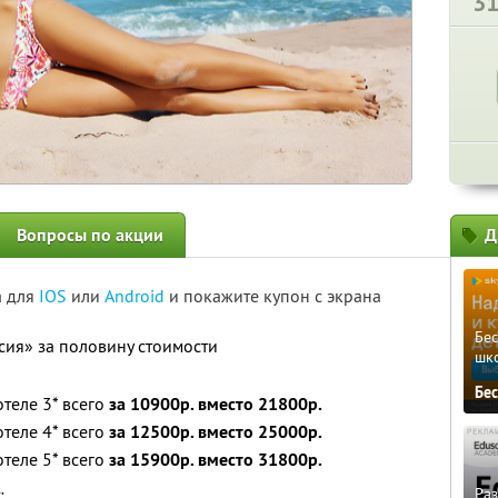
3
Вопросы по акции
Д
а для
IOS
или
Android
и покажите купон с экрана
Бе
сия» за половину стоимости
шк
Бе
отеле 3* всего
за 10900р. вместо 21800р.
отеле 4* всего
за 12500р. вместо 25000р.
отеле 5* всего
за 15900р. вместо 31800р.
:
Ра