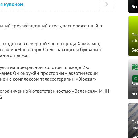
ся купоном
Бе
льный трёхзвёздочный отель, расположенный в
Пер
«З
аходится в северной части города Хаммамет,
ген» и «Монастир». Отель находится буквально
Бе
аного пляжа.
лся на прекрасном золотом пляже, в 2-х
мамет. Он окружён просторным экзотическим
инен с комплексом талассотерапии «Bioazur»
Зак
 ограниченной ответственностью «Валенсия»,
ИНН
Бе
92
Пит
пра
Бе