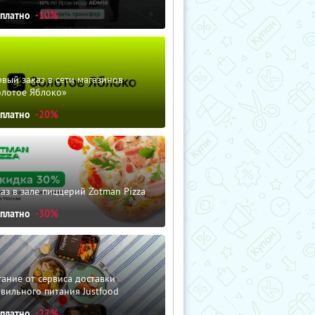
сплатно
-10%
вый заказ в сети магазинов
олотое Яблоко»
сплатно
-20%
аз в зале пиццерий Zotman Pizza
сплатно
-30%
ание от сервиса доставки
вильного питания Justfood
сплатно
-27%