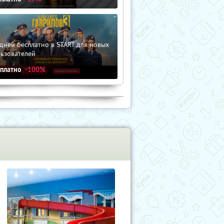
дней бесплатно в START для новых
льзователей
сплатно
-100%