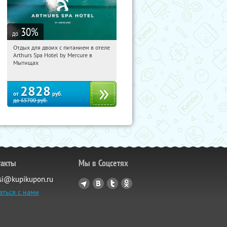
30
%
до
Отдых для двоих с питанием в отеле
15:36:09
Купи первым!
Arthurs Spa Hotel by Mercure в
Московская обл., г. Мытищи, д.
Мытищах
Ларево, ул. Хвойная, стр. 26
2828
от
руб.
до
65700
руб.
такты
Мы в Соцсетях
si@kupikupon.ru
аться с нами