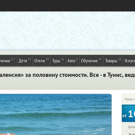
127
54
20
16
8
47
28
ечения
Дети
Отели
Туры
Авто
Обучение
Товары
Услуг
аленсия» за половину стоимости. Все - в Тунис, вед
Купи 
1
от
Цена