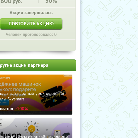
1800
50%
руб.
Акция завершилась
ПОВТОРИТЬ АКЦИЮ
Человек проголосовало: 0
ругие акции партнера
сплатный вводный урок от онлайн-
олы Skysmart
сплатно
-100%
зличные курсы от онлайн-академии