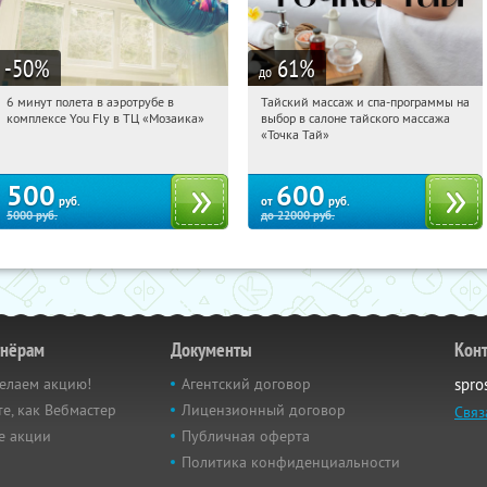
-50
%
61
%
до
6 минут полета в аэротрубе в
Тайский массаж и спа-программы на
15:36:09
Купили:
357
15:36:09
Купили:
23
комплексе You Fly в ТЦ «Мозаика»
выбор в салоне тайского массажа
Дубровка
Чертановская
«Точка Тай»
500
600
руб.
от
руб.
5000
руб.
до
22000
руб.
тнёрам
Документы
Кон
елаем акцию!
Агентский договор
spro
е, как Вебмастер
Лицензионный договор
Связ
е акции
Публичная оферта
Политика конфиденциальности