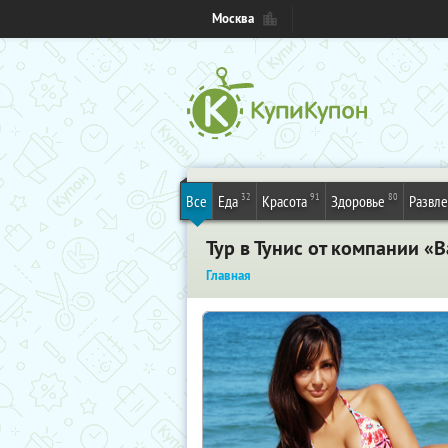
Москва
32
91
80
Все
Еда
Красота
Здоровье
Развл
Тур в Тунис от компании «В
Главная