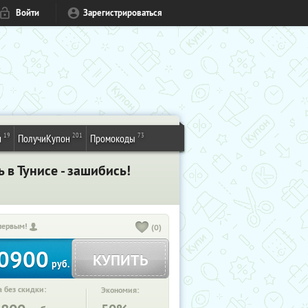
Войти
Зарегистрироваться
19
201
73
и
ПолучиКупон
Промокоды
ь в Тунисе - зашибись!
первым!
(0)
0900
КУПИТЬ
руб.
 без скидки:
Экономия: