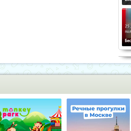
25 
по
Бе